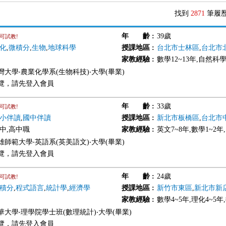
找到
2871
筆履
年 齡
:
39歲
可試教!
化
,
微積分
,
生物
,
地球科學
授課地區
:
台北市士林區
,
台北市
家教經驗
:
數學12~13年,自然科學1
灣大學‧農業化學系(生物科技)‧大學(畢業)
覽，請先登入會員
年 齡
:
33歲
可試教!
小伴讀
,
國中伴讀
授課地區
:
新北市板橋區
,
台北市
國中,高中職
家教經驗
:
英文7~8年,數學1~2年
雄師範大學‧英語系(英美語文)‧大學(畢業)
覽，請先登入會員
年 齡
:
24歲
可試教!
積分
,
程式語言
,
統計學
,
經濟學
授課地區
:
新竹市東區
,
新北市新
家教經驗
:
數學4~5年,理化4~5年
華大學‧理學院學士班(數理統計)‧大學(畢業)
覽，請先登入會員