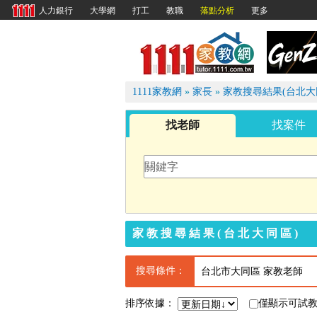
大學網
打工
教職
落點分析
更多
人力銀行
1111
1111家教網
»
家長
»
家教搜尋結果(台北大
找老師
找案件
家教搜尋結果(台北大同區)
搜尋條件：
台北市大同區 家教老師
排序依據：
僅顯示可試