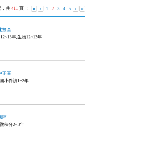
歷，共
411
頁 ：
«
‹
›
»
1
2
3
4
5
北投區
2~13年,生物12~13年
中正區
,國小伴讀1~2年
店區
,微積分2~3年