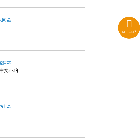
大同區
新手上路
新莊區
,中文2~3年
中山區