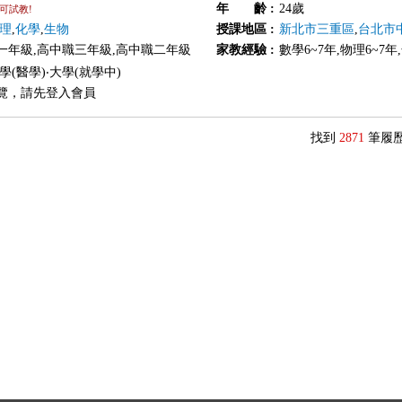
年 齡
:
24歲
可試教!
理
,
化學
,
生物
授課地區
:
新北市三重區
,
台北市
一年級,高中職三年級,高中職二年級
家教經驗
:
數學6~7年,物理6~7年
學(醫學)‧大學(就學中)
覽，請先登入會員
找到
2871
筆履