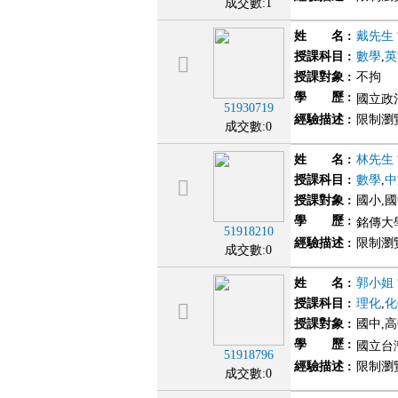
成交數:1
姓 名
:
戴先生
授課科目
:
數學
,
英
授課對象
:
不拘
學 歷
:
國立政
51930719
經驗描述
:
限制瀏
成交數:0
姓 名
:
林先生
授課科目
:
數學
,
中
授課對象
:
國小,
學 歷
:
銘傳大
51918210
經驗描述
:
限制瀏
成交數:0
姓 名
:
郭小姐
授課科目
:
理化
,
化
授課對象
:
國中,
學 歷
:
國立台灣
51918796
經驗描述
:
限制瀏
成交數:0