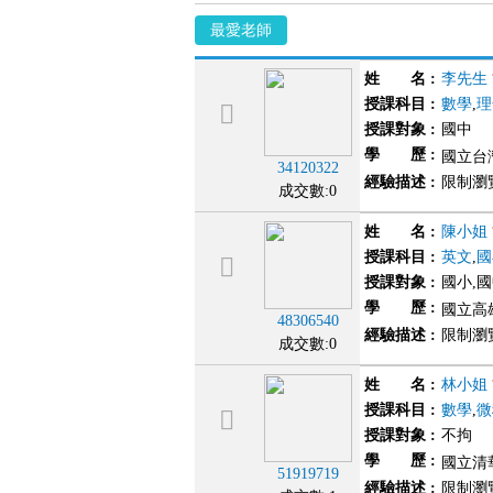
最愛老師
姓 名
:
李先生
授課科目
:
數學
,
理
授課對象
:
國中
學 歷
:
國立台
34120322
經驗描述
:
限制瀏
成交數:0
姓 名
:
陳小姐
授課科目
:
英文
,
國
授課對象
:
國小,
學 歷
:
國立高
48306540
經驗描述
:
限制瀏
成交數:0
姓 名
:
林小姐
授課科目
:
數學
,
微
授課對象
:
不拘
學 歷
:
國立清
51919719
經驗描述
:
限制瀏