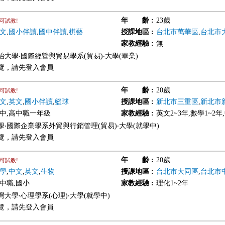
年 齡
:
23歲
可試教!
文
,
國小伴讀
,
國中伴讀
,
棋藝
授課地區
:
台北市萬華區
,
台北市
家教經驗
:
無
治大學‧國際經營與貿易學系(貿易)‧大學(畢業)
覽，請先登入會員
年 齡
:
20歲
可試教!
文
,
英文
,
國小伴讀
,
籃球
授課地區
:
新北市三重區
,
新北市
國中,高中職一年級
家教經驗
:
英文2~3年,數學1~2年
學‧國際企業學系外貿與行銷管理(貿易)‧大學(就學中)
覽，請先登入會員
年 齡
:
20歲
可試教!
學
,
中文
,
英文
,
生物
授課地區
:
台北市大同區
,
台北市
高中職,國小
家教經驗
:
理化1~2年
大學‧心理學系(心理)‧大學(就學中)
覽，請先登入會員