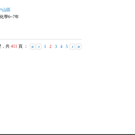
中山區
,化學6~7年
歷，共
411
頁 ：
«
‹
›
»
1
2
3
4
5