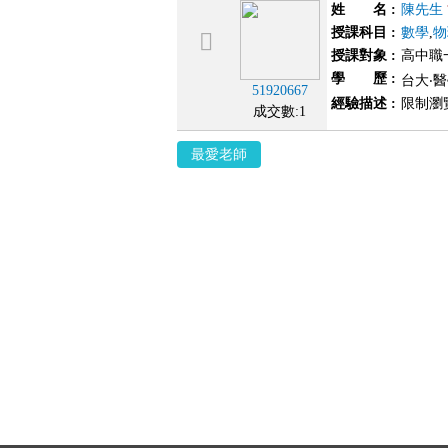
姓 名
:
陳先生
授課科目
:
數學
,
物
授課對象
:
高中職
學 歷
:
台大‧醫
51920667
經驗描述
:
限制瀏
成交數:1
最愛老師