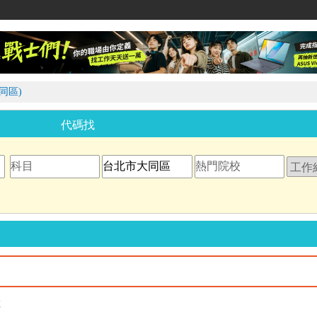
家教網
同區)
代碼找
教