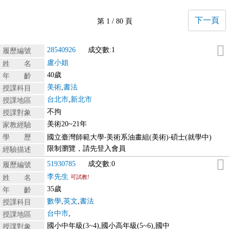
下一頁
第 1 / 80 頁
28540926
成交數:1
履歷編號
盧小姐
姓 名
40歲
年 齡
美術
,
書法
授課科目
台北市
,
新北市
授課地區
不拘
授課對象
美術20~21年
家教經驗
學 歷
國立臺灣師範大學‧美術系油畫組(美術)‧碩士(就學中)
限制瀏覽，請先登入會員
經驗描述
51930785
成交數:0
履歷編號
李先生
姓 名
可試教!
35歲
年 齡
數學
,
英文
,
書法
授課科目
台中市
,
授課地區
國小中年級(3~4),國小高年級(5~6),國中
授課對象