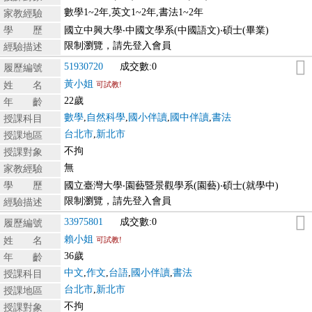
數學1~2年,英文1~2年,書法1~2年
家教經驗
學 歷
國立中興大學‧中國文學系(中國語文)‧碩士(畢業)
限制瀏覽，請先登入會員
經驗描述
51930720
成交數:0
履歷編號
黃小姐
姓 名
可試教!
22歲
年 齡
數學
,
自然科學
,
國小伴讀
,
國中伴讀
,
書法
授課科目
台北市
,
新北市
授課地區
不拘
授課對象
無
家教經驗
學 歷
國立臺灣大學‧園藝暨景觀學系(園藝)‧碩士(就學中)
限制瀏覽，請先登入會員
經驗描述
33975801
成交數:0
履歷編號
賴小姐
姓 名
可試教!
36歲
年 齡
中文
,
作文
,
台語
,
國小伴讀
,
書法
授課科目
台北市
,
新北市
授課地區
不拘
授課對象