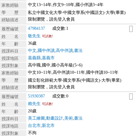
中文13~14年,作文9~10年,國小伴讀3~4年
家教經驗
學 歷
私立中國文化大學‧中國文學系(中國語文)‧大學(畢業)
限制瀏覽，請先登入會員
經驗描述
47984137
成交數:1
履歷編號
敬先生
姓 名
可試教!
36歲
年 齡
中文
,
國中伴讀
,
高中伴讀
,
書法
授課科目
嘉義縣
,
嘉義市
授課地區
高中職,國中,國小高年級(5~6)
授課對象
中文10~11年,高中伴讀10~11年,國中伴讀10~11年
家教經驗
學 歷
國立彰化師範大學‧國文學系(中國語文)‧大學(畢業)
限制瀏覽，請先登入會員
經驗描述
51930387
成交數:0
履歷編號
賴先生
姓 名
可試教!
20歲
年 齡
美工繪圖
,
動畫設計
,
美術
,
書法
授課科目
台北市
,
新北市
授課地區
不拘
授課對象