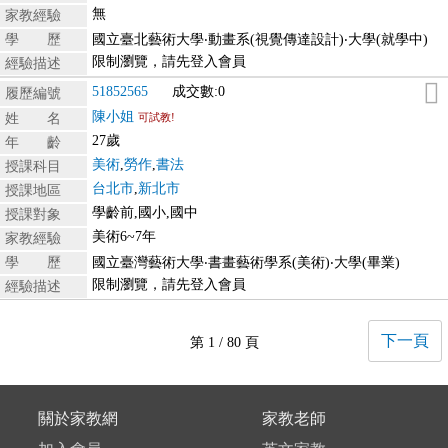
無
家教經驗
學 歷
國立臺北藝術大學‧動畫系(視覺傳達設計)‧大學(就學中)
限制瀏覽，請先登入會員
經驗描述
51852565
成交數:0
履歷編號
陳小姐
姓 名
可試教!
27歲
年 齡
美術
,
勞作
,
書法
授課科目
台北市
,
新北市
授課地區
學齡前,國小,國中
授課對象
美術6~7年
家教經驗
學 歷
國立臺灣藝術大學‧書畫藝術學系(美術)‧大學(畢業)
限制瀏覽，請先登入會員
經驗描述
下一頁
第 1 / 80 頁
關於家教網
家教老師