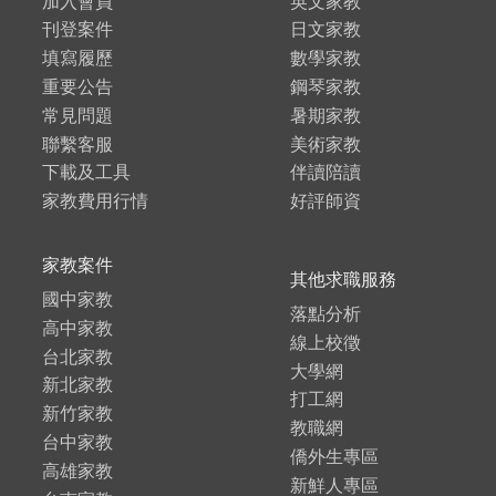
加入會員
英文家教
刊登案件
日文家教
填寫履歷
數學家教
重要公告
鋼琴家教
常見問題
暑期家教
聯繫客服
美術家教
下載及工具
伴讀陪讀
家教費用行情
好評師資
家教案件
其他求職服務
國中家教
落點分析
高中家教
線上校徵
台北家教
大學網
新北家教
打工網
新竹家教
教職網
台中家教
僑外生專區
高雄家教
新鮮人專區