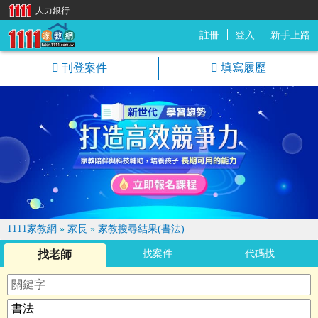
人力銀行
註冊
登入
新手上路
1111家教網
刊登案件
填寫履歷
1111家教網
»
家長
»
家教搜尋結果(書法)
找老師
找案件
代碼找