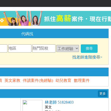
家教網
代碼找
找老師進階搜尋>
讀
英文家教
伴讀案件(免經驗)
幼兒教育
數理案件
林老師 51828403
英文