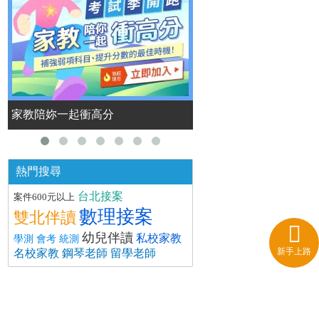
家教陪妳一起衝高分
加薪別等老闆
熱門搜尋
台北接案
案件600元以上
數理接案
雙北伴讀
幼兒伴讀
私校家教
學測 會考 統測
新手上路
名校家教
鋼琴老師
留學老師