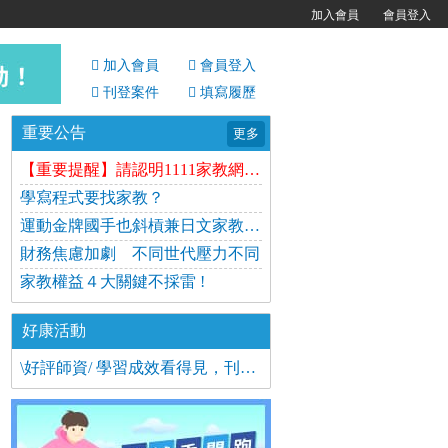
加入會員
會員登入
加入會員
會員
登入
刊登案件
填寫履歷
重要公告
更多
【重要提醒】請認明1111家教網官方履歷通知信
學寫程式要找家教？
運動金牌國手也斜槓兼日文家教 時薪高達1千5
財務焦慮加劇 不同世代壓力不同
家教權益４大關鍵不採雷 !
好康活動
\好評師資/ 學習成效看得見，刊登案件找到理想家教！