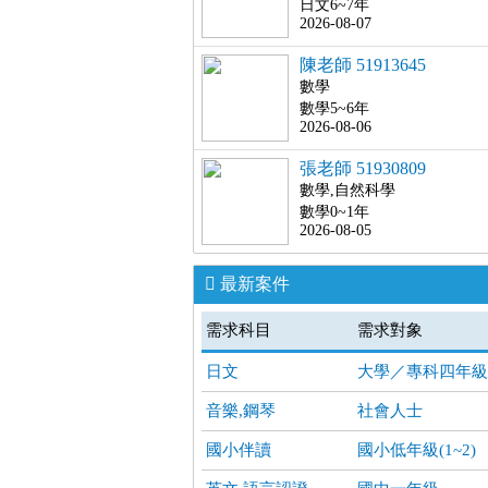
日文6~7年
2026-08-07
陳老師 51913645
數學
數學5~6年
2026-08-06
張老師 51930809
數學,自然科學
數學0~1年
2026-08-05
最新案件
需求科目
需求對象
日文
大學／專科四年級
音樂,鋼琴
社會人士
國小伴讀
國小低年級(1~2)