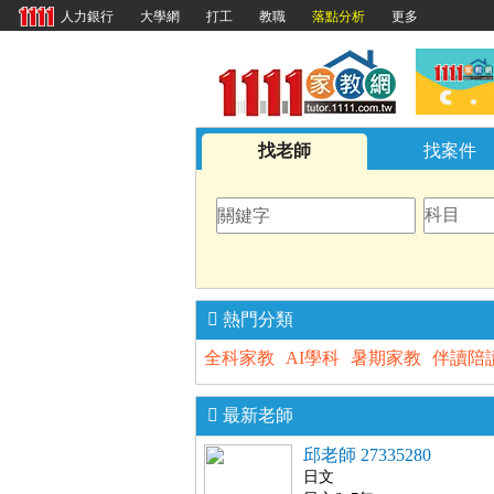
大學網
打工
教職
落點分析
更多
人力銀行
1111
找老師
找案件
熱門分類
全科家教
AI學科
暑期家教
伴讀陪
最新老師
邱老師 27335280
日文