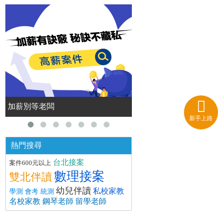
加薪別等老闆
GenZ 職場由你定義！
新手上路
熱門搜尋
台北接案
案件600元以上
數理接案
雙北伴讀
幼兒伴讀
私校家教
學測 會考 統測
名校家教
鋼琴老師
留學老師