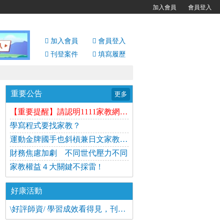
加入會員
會員登入
加入會員
會員
登入
刊登案件
填寫履歷
重要公告
更多
【重要提醒】請認明1111家教網官方履歷通知信
學寫程式要找家教？
運動金牌國手也斜槓兼日文家教 時薪高達1千5
財務焦慮加劇 不同世代壓力不同
家教權益４大關鍵不採雷 !
好康活動
\好評師資/ 學習成效看得見，刊登案件找到理想家教！