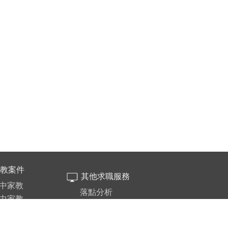
教案件
其他求職服務
中家教
落點分析
中家教
線上校徵
北家教
大學網
北家教