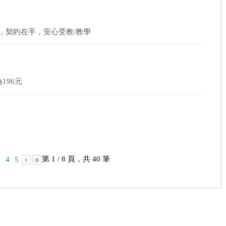
驟，契約在手，安心受教/教學
196元
第 1 / 8 頁，共 40 筆
3
4
5
›
»