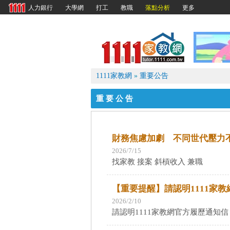
40
大學網
打工
教職
落點分析
更多
人力銀行
1111
1111家教網
»
重要公告
重要公告
財務焦慮加劇 不同世代壓力
2026/7/15
找家教 接案 斜槓收入 兼職
【重要提醒】請認明1111家
2026/2/10
請認明1111家教網官方履歷通知信