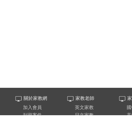
關於家教網
家教老師
家
加入會員
英文家教
國
刊登案件
日文家教
高
填寫履歷
數學家教
台
重要公告
鋼琴家教
新