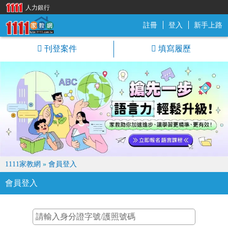
人力銀行
註冊
登入
新手上路
1111家教網
刊登案件
填寫履歷
1111家教網
»
會員登入
會員登入