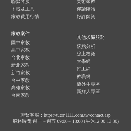
聯繫客服
美術家教
下載及工具
伴讀陪讀
家教費用行情
好評師資
家教案件
其他求職服務
國中家教
落點分析
高中家教
線上校徵
台北家教
大學網
新北家教
打工網
新竹家教
教職網
台中家教
僑外生專區
高雄家教
新鮮人專區
台南家教
聯繫客服：https://tutor.1111.com.tw/contact.asp
服務時間:週一～週五 09:00～18:00 (午休12:00-13:30)