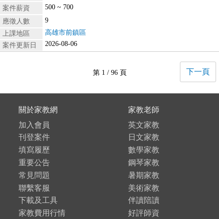
500 ~ 700
案件薪資
9
應徵人數
高雄市前鎮區
上課地區
2026-08-06
案件更新日
下一頁
第 1 / 96 頁
關於家教網
家教老師
加入會員
英文家教
刊登案件
日文家教
填寫履歷
數學家教
重要公告
鋼琴家教
常見問題
暑期家教
聯繫客服
美術家教
下載及工具
伴讀陪讀
家教費用行情
好評師資