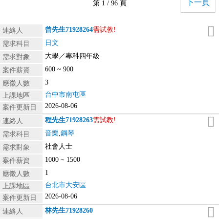
下一頁
第 1 / 96 頁
曾先生
71928264
需試教!
連絡人
日文
需求科目
大學／專科四年級
需求對象
600 ~ 900
案件薪資
3
應徵人數
台中市南屯區
上課地區
2026-08-06
案件更新日
程先生
71928263
需試教!
連絡人
音樂
,
鋼琴
需求科目
社會人士
需求對象
1000 ~ 1500
案件薪資
1
應徵人數
台北市大安區
上課地區
2026-08-06
案件更新日
林先生
71928260
連絡人