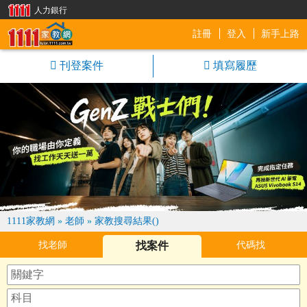
人力銀行
註冊
登入
新手上路
1111家教網
刊登案件
填寫履歷
1111家教網
»
老師
»
家教搜尋結果()
找老師
找案件
代碼找