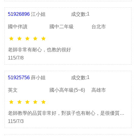
1
51926896
江小姐
成交數:
國中伴讀
國中二年級
台北市
老師非常有耐心，也教的很好
115/7/8
1
51925756
薛小姐
成交數:
英文
國小高年級(5~6)
高雄市
老師教學的品質非常好，對孩子也有耐心，是很優質的
老師，孩子們上課很開心。
115/7/3