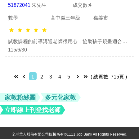
4
51872041
朱先生
成交數:
數學
高中職三年級
嘉義市
試教課程的前導溝通老師很用心，協助孩子規畫適合的
總複習讀書計畫，上課時間比較晚也很配合調整!
115/6/30
1
2
3
4
5
( 總頁數: 715頁 )
家教粉絲團
多元化家教
立即線上刊登找老師
全球華人股份有限公司版權所有©1111 Job Bank All Rights Reserved.