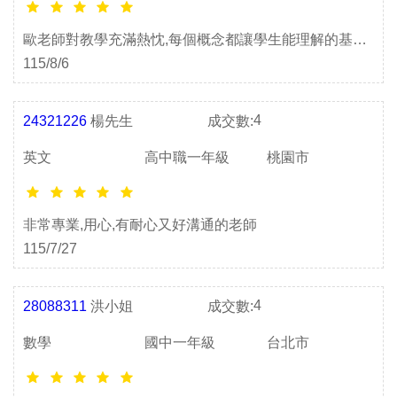
歐老師對教學充滿熱忱,每個概念都讓學生能理解的基礎
上再加深知識領域, 非常感謝!
115/8/6
4
24321226
楊先生
成交數:
英文
高中職一年級
桃園市
非常專業,用心,有耐心又好溝通的老師
115/7/27
4
28088311
洪小姐
成交數:
數學
國中一年級
台北市