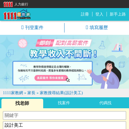
人力銀行
註冊
登入
新手上路
1111家教網
刊登案件
填寫履歷
1111家教網
»
家長
»
家教搜尋結果(設計美工)
找老師
找案件
代碼找