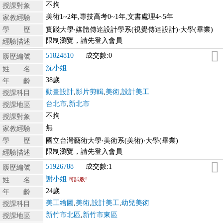
不拘
授課對象
美術1~2年,專技高考0~1年,文書處理4~5年
家教經驗
學 歷
實踐大學‧媒體傳達設計學系(視覺傳達設計)‧大學(畢業)
限制瀏覽，請先登入會員
經驗描述
51824810
成交數:0
履歷編號
沈小姐
姓 名
38歲
年 齡
動畫設計
,
影片剪輯
,
美術
,
設計美工
授課科目
台北市
,
新北市
授課地區
不拘
授課對象
無
家教經驗
學 歷
國立台灣藝術大學‧美術系(美術)‧大學(畢業)
限制瀏覽，請先登入會員
經驗描述
51926788
成交數:1
履歷編號
謝小姐
姓 名
可試教!
24歲
年 齡
美工繪圖
,
美術
,
設計美工
,
幼兒美術
授課科目
新竹市北區
,
新竹市東區
授課地區