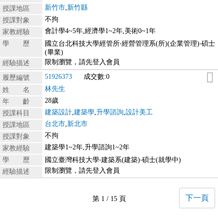
新竹市
,
新竹縣
授課地區
不拘
授課對象
會計學4~5年,經濟學1~2年,美術0~1年
家教經驗
學 歷
國立台北科技大學經管所‧經營管理系(所)(企業管理)‧碩士
(畢業)
限制瀏覽，請先登入會員
經驗描述
51926373
成交數:0
履歷編號
林先生
姓 名
28歲
年 齡
建築設計
,
建築學
,
升學諮詢
,
設計美工
授課科目
台北市
,
新北市
授課地區
不拘
授課對象
建築學1~2年,升學諮詢1~2年
家教經驗
學 歷
國立臺灣科技大學‧建築系(建築)‧碩士(就學中)
限制瀏覽，請先登入會員
經驗描述
下一頁
第 1 / 15 頁