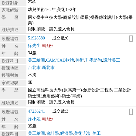
不拘
授課對象
幼兒美術1~2年,美術1~2年
家教經驗
學 歷
國立臺中科技大學‧商業設計學系(視覺傳達設計)‧大學(畢
業)
限制瀏覽，請先登入會員
經驗描述
51928580
成交數:0
履歷編號
徐先生
姓 名
可試教!
34歲
年 齡
美工繪圖
,
CAM/CAD軟體
,
美術
,
升學諮詢
,
設計美工
授課科目
台北市
,
新北市
授課地區
不拘
授課對象
無
家教經驗
學 歷
國立高雄科技大學(原高第一)‧創新設計工程系 工業設計
碩士班(應用藝術)‧碩士(畢業)
限制瀏覽，請先登入會員
經驗描述
47236241
成交數:3
履歷編號
涂小姐
姓 名
可試教!
35歲
年 齡
美工繪圖
,
會計學
,
經濟學
,
美術
,
設計美工
授課科目