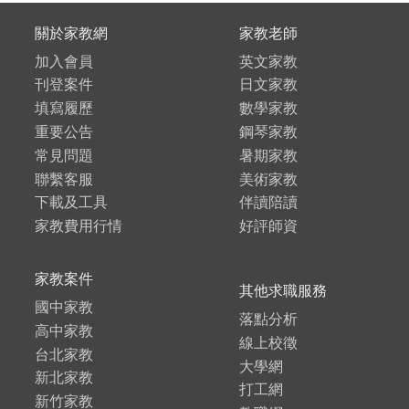
關於家教網
家教老師
加入會員
英文家教
刊登案件
日文家教
填寫履歷
數學家教
重要公告
鋼琴家教
常見問題
暑期家教
聯繫客服
美術家教
下載及工具
伴讀陪讀
家教費用行情
好評師資
家教案件
其他求職服務
國中家教
落點分析
高中家教
線上校徵
台北家教
大學網
新北家教
打工網
新竹家教