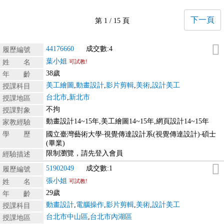
下一頁
第 1 / 15 頁
44176660
成交數:4
履歷編號
葉小姐
姓 名
可試教!
38歲
年 齡
美工繪圖
,
動畫設計
,
影片剪輯
,
美術
,
設計美工
授課科目
台北市
,
新北市
授課地區
不拘
授課對象
動畫設計14~15年,美工繪圖14~15年,網頁設計14~15年
家教經驗
學 歷
國立臺灣藝術大學‧視覺傳達設計系(視覺傳達設計)‧碩士
(畢業)
限制瀏覽，請先登入會員
經驗描述
51902049
成交數:1
履歷編號
張小姐
姓 名
可試教!
29歲
年 齡
動畫設計
,
電腦操作
,
影片剪輯
,
美術
,
設計美工
授課科目
台北市中山區
,
台北市內湖區
授課地區