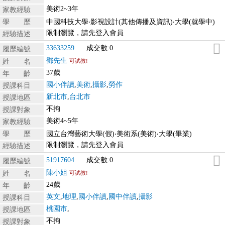
美術2~3年
家教經驗
學 歷
中國科技大學‧影視設計(其他傳播及資訊)‧大學(就學中)
限制瀏覽，請先登入會員
經驗描述
33633259
成交數:0
履歷編號
鄧先生
姓 名
可試教!
37歲
年 齡
國小伴讀
,
美術
,
攝影
,
勞作
授課科目
新北市
,
台北市
授課地區
不拘
授課對象
美術4~5年
家教經驗
學 歷
國立台灣藝術大學(假)‧美術系(美術)‧大學(畢業)
限制瀏覽，請先登入會員
經驗描述
51917604
成交數:0
履歷編號
陳小姐
姓 名
可試教!
24歲
年 齡
英文
,
地理
,
國小伴讀
,
國中伴讀
,
攝影
授課科目
桃園市
,
授課地區
不拘
授課對象