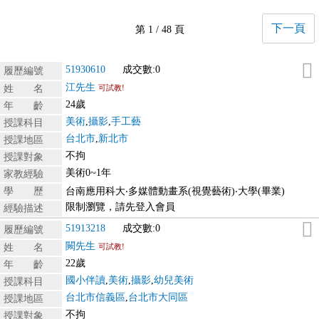
下一頁
第 1 / 48 頁
51930610
成交數:0
履歷編號
江先生
姓 名
可試教!
24歲
年 齡
美術
,
攝影
,
手工藝
授課科目
台北市
,
新北市
授課地區
不拘
授課對象
美術0~1年
家教經驗
學 歷
台南應用科大‧多媒體動畫系(視覺藝術)‧大學(畢業)
限制瀏覽，請先登入會員
經驗描述
51913218
成交數:0
履歷編號
闕先生
姓 名
可試教!
22歲
年 齡
國小伴讀
,
美術
,
攝影
,
幼兒美術
授課科目
台北市信義區
,
台北市大同區
授課地區
不拘
授課對象