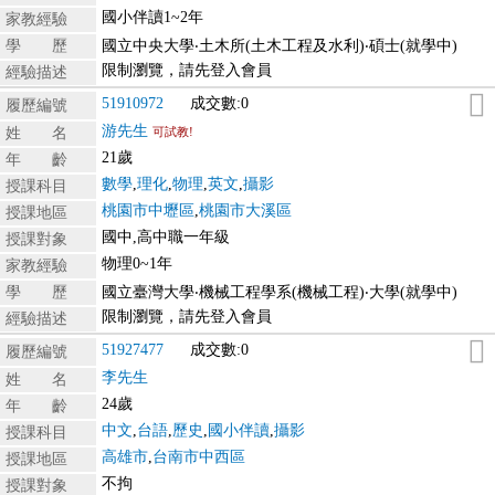
國小伴讀1~2年
家教經驗
學 歷
國立中央大學‧土木所(土木工程及水利)‧碩士(就學中)
限制瀏覽，請先登入會員
經驗描述
51910972
成交數:0
履歷編號
游先生
姓 名
可試教!
21歲
年 齡
數學
,
理化
,
物理
,
英文
,
攝影
授課科目
桃園市中壢區
,
桃園市大溪區
授課地區
國中,高中職一年級
授課對象
物理0~1年
家教經驗
學 歷
國立臺灣大學‧機械工程學系(機械工程)‧大學(就學中)
限制瀏覽，請先登入會員
經驗描述
51927477
成交數:0
履歷編號
李先生
姓 名
24歲
年 齡
中文
,
台語
,
歷史
,
國小伴讀
,
攝影
授課科目
高雄市
,
台南市中西區
授課地區
不拘
授課對象