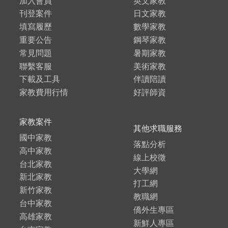
加入會員
英文家教
刊登案件
日文家教
填寫履歷
數學家教
重要公告
鋼琴家教
常見問題
暑期家教
聯繫客服
美術家教
下載及工具
伴讀陪讀
家教費用行情
好評師資
家教案件
其他求職服務
國中家教
落點分析
高中家教
線上校徵
台北家教
大學網
新北家教
打工網
新竹家教
教職網
台中家教
僑外生專區
高雄家教
新鮮人專區