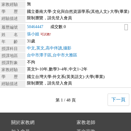
無
家教經驗
學 歷
國立臺南大學‧文化與自然資源學系(其他人文)‧大學(畢業)
限制瀏覽，請先登入會員
經驗描述
50464447
成交數:0
履歷編號
張小姐
姓 名
可試教!
31歲
年 齡
中文
,
英文
,
高中伴讀
,
攝影
授課科目
台中市潭子區
,
台中市大雅區
授課地區
不拘
授課對象
英文9~10年,數學3~4年,中文1~2年
家教經驗
學 歷
國立台灣大學‧外文系(英美語文)‧大學(畢業)
限制瀏覽，請先登入會員
經驗描述
下一頁
第 1 / 48 頁
關於家教網
家教老師