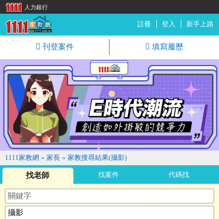
人力銀行
註冊
登入
新手上路
1111家教網
刊登案件
填寫履歷
1111家教網
»
家長
»
家教搜尋結果(攝影)
找老師
找案件
代碼找