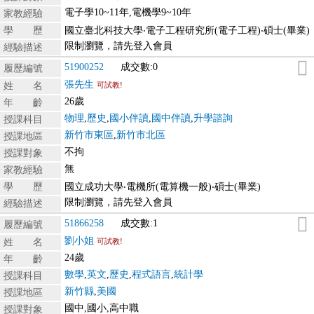
電子學10~11年,電機學9~10年
家教經驗
學 歷
國立臺北科技大學‧電子工程研究所(電子工程)‧碩士(畢業)
限制瀏覽，請先登入會員
經驗描述
51900252
成交數:0
履歷編號
張先生
姓 名
可試教!
26歲
年 齡
物理
,
歷史
,
國小伴讀
,
國中伴讀
,
升學諮詢
授課科目
新竹市東區
,
新竹市北區
授課地區
不拘
授課對象
無
家教經驗
學 歷
國立成功大學‧電機所(電算機一般)‧碩士(畢業)
限制瀏覽，請先登入會員
經驗描述
51866258
成交數:1
履歷編號
劉小姐
姓 名
可試教!
24歲
年 齡
數學
,
英文
,
歷史
,
程式語言
,
統計學
授課科目
新竹縣
,
美國
授課地區
國中,國小,高中職
授課對象