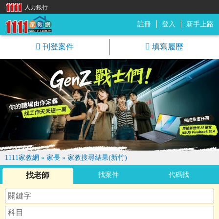
人力銀行
註冊
登入
新手上路
1111家教網
刊登案件
填寫履歷
1111家教網
»
家長
»
家教搜尋結果(新竹)
找老師
找案件
代碼找