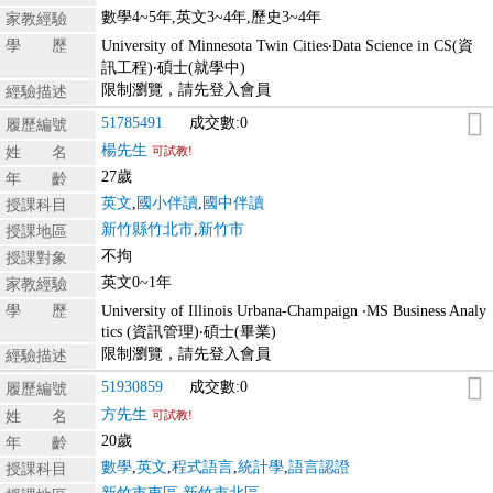
數學4~5年,英文3~4年,歷史3~4年
家教經驗
學 歷
University of Minnesota Twin Cities‧Data Science in CS(資
訊工程)‧碩士(就學中)
限制瀏覽，請先登入會員
經驗描述
51785491
成交數:0
履歷編號
楊先生
姓 名
可試教!
27歲
年 齡
英文
,
國小伴讀
,
國中伴讀
授課科目
新竹縣竹北市
,
新竹市
授課地區
不拘
授課對象
英文0~1年
家教經驗
學 歷
University of Illinois Urbana-Champaign ‧MS Business Analy
tics (資訊管理)‧碩士(畢業)
限制瀏覽，請先登入會員
經驗描述
51930859
成交數:0
履歷編號
方先生
姓 名
可試教!
20歲
年 齡
數學
,
英文
,
程式語言
,
統計學
,
語言認證
授課科目