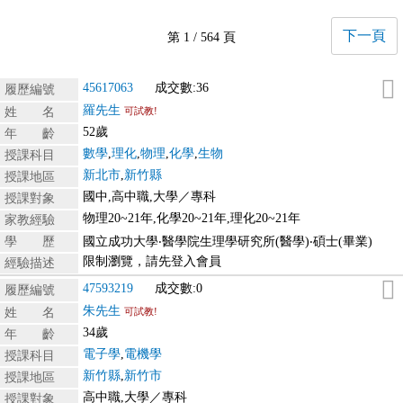
下一頁
第 1 / 564 頁
45617063
成交數:36
履歷編號
羅先生
姓 名
可試教!
52歲
年 齡
數學
,
理化
,
物理
,
化學
,
生物
授課科目
新北市
,
新竹縣
授課地區
國中,高中職,大學／專科
授課對象
物理20~21年,化學20~21年,理化20~21年
家教經驗
學 歷
國立成功大學‧醫學院生理學研究所(醫學)‧碩士(畢業)
限制瀏覽，請先登入會員
經驗描述
47593219
成交數:0
履歷編號
朱先生
姓 名
可試教!
34歲
年 齡
電子學
,
電機學
授課科目
新竹縣
,
新竹市
授課地區
高中職,大學／專科
授課對象