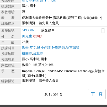
新竹市東區
,
新竹市北區
授課地區
國小,國中
授課對象
無
家教經驗
學 歷
伊利諾大學香檳分校‧資訊科學(資訊工程)‧大學(就學中)
限制瀏覽，請先登入會員
經驗描述
51930860
成交數:0
履歷編號
田先生
姓 名
可試教!
23歲
年 齡
數學
,
英文
,
國小伴讀
,
升學諮詢
,
語言認證
授課科目
桃園市
,
台北市
授課地區
國小,高中職,國中
授課對象
數學0~1年,英文0~1年
家教經驗
學 歷
Imperial College London‧MSc Financial Technology(財務金
融)‧碩士(就學中)
限制瀏覽，請先登入會員
經驗描述
下一頁
第 1 / 564 頁