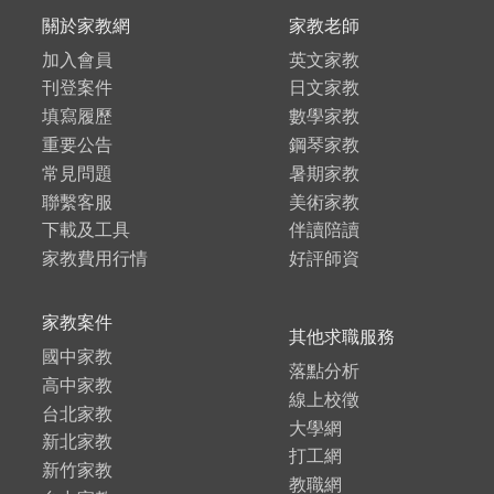
關於家教網
家教老師
加入會員
英文家教
刊登案件
日文家教
填寫履歷
數學家教
重要公告
鋼琴家教
常見問題
暑期家教
聯繫客服
美術家教
下載及工具
伴讀陪讀
家教費用行情
好評師資
家教案件
其他求職服務
國中家教
落點分析
高中家教
線上校徵
台北家教
大學網
新北家教
打工網
新竹家教
教職網