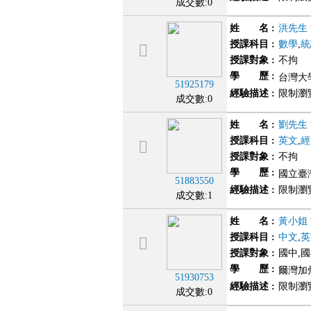
成交數:0
姓 名
:
洪先生
授課科目
:
數學
,
統
授課對象
:
不拘
學 歷
:
台灣大學
51925179
經驗描述
:
限制瀏
成交數:0
姓 名
:
劉先生
授課科目
:
英文
,
經
授課對象
:
不拘
學 歷
:
國立臺
51883550
經驗描述
:
限制瀏
成交數:1
姓 名
:
黃小姐
授課科目
:
中文
,
英
授課對象
:
國中,
學 歷
:
爾灣加
51930753
經驗描述
:
限制瀏
成交數:0