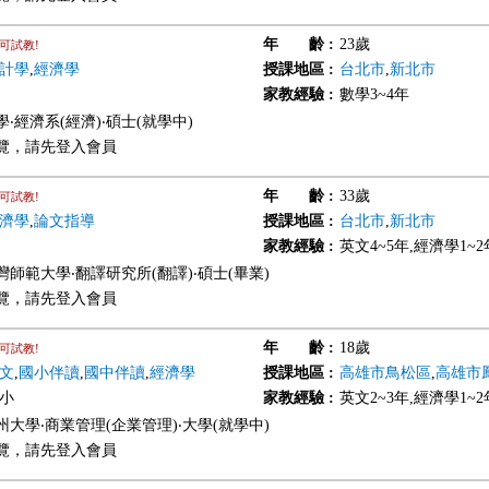
年 齡
:
23歲
可試教!
計學
,
經濟學
授課地區
:
台北市
,
新北市
家教經驗
:
數學3~4年
‧經濟系(經濟)‧碩士(就學中)
覽，請先登入會員
年 齡
:
33歲
可試教!
濟學
,
論文指導
授課地區
:
台北市
,
新北市
家教經驗
:
英文4~5年,經濟學1~2
灣師範大學‧翻譯研究所(翻譯)‧碩士(畢業)
覽，請先登入會員
年 齡
:
18歲
可試教!
文
,
國小伴讀
,
國中伴讀
,
經濟學
授課地區
:
高雄市鳥松區
,
高雄市
國小
家教經驗
:
英文2~3年,經濟學1~2
州大學‧商業管理(企業管理)‧大學(就學中)
覽，請先登入會員