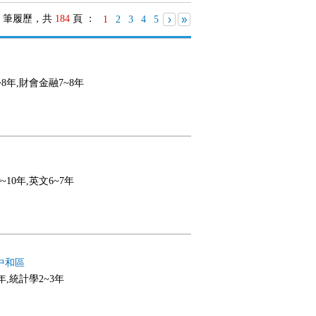
筆履歷，共
184
頁 ：
›
»
1
2
3
4
5
~8年,財會金融7~8年
~10年,英文6~7年
中和區
年,統計學2~3年