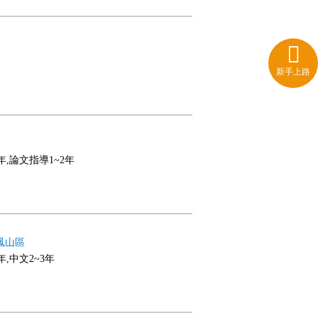
新手上路
年,論文指導1~2年
鳳山區
年,中文2~3年