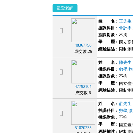
最愛老師
姓 名
:
王先生
授課科目
:
會計學
,
授課對象
:
不拘
學 歷
:
國立高
48367798
經驗描述
:
限制瀏
成交數:26
姓 名
:
陳先生
授課科目
:
數學
,
物
授課對象
:
不拘
學 歷
:
國立臺灣
47792104
經驗描述
:
限制瀏
成交數:6
姓 名
:
莊先生
授課科目
:
數學
,
微
授課對象
:
不拘
學 歷
:
國立臺灣
51820235
經驗描述
:
限制瀏