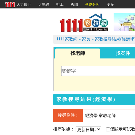
大學網
打工
教職
落點分析
更多
人力銀行
1111
1111家教網
»
家長
»
家教搜尋結果(經濟學
找老師
找案件
家教搜尋結果(經濟學)
搜尋條件：
經濟學 家教老師
排序依據：
僅顯示可試