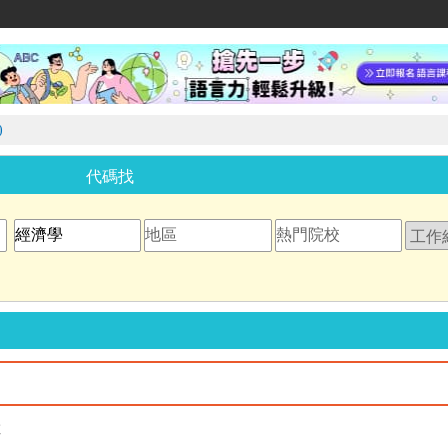
家教網
)
代碼找
教