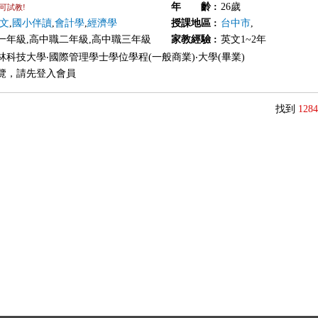
年 齡
:
26歲
可試教!
文
,
國小伴讀
,
會計學
,
經濟學
授課地區
:
台中市
,
一年級,高中職二年級,高中職三年級
家教經驗
:
英文1~2年
林科技大學‧國際管理學士學位學程(一般商業)‧大學(畢業)
覽，請先登入會員
找到
1284