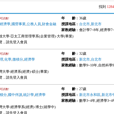
找到
1284
年 齡
:
36歲
可試教!
經濟學
,
國營事業
,
公務人員
,
財會金融
授課地區
:
台北市
,
新北市
家教經驗
:
會計學7~8年,經濟學7
雄大學‧亞太工商管理學系(企業管理)‧大學(畢業)
覽，請先登入會員
年 齡
:
32歲
可試教!
理
,
化學
,
微積分
,
經濟學
授課地區
:
新北市
,
台北市
家教經驗
:
數學9~10年,自然科學9
大學‧經濟系(經濟)‧碩士(畢業)
覽，請先登入會員
年 齡
:
27歲
可試教!
積分
,
國中伴讀
,
統計學
,
經濟學
授課地區
:
新北市永和區
,
新北市
家教經驗
:
數學3~4年,經濟學3~4
大學‧經濟學系(經濟)‧博士(就學中)
覽，請先登入會員