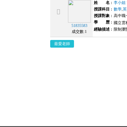
姓 名
:
李小姐
授課科目
:
數學
,
英
授課對象
:
高中職
學 歷
:
國立雲
51835583
經驗描述
:
限制瀏
成交數:1
最愛老師