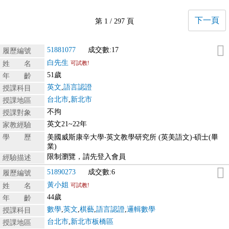
下一頁
第 1 / 297 頁
51881077
成交數:17
履歷編號
白先生
姓 名
可試教!
51歲
年 齡
英文
,
語言認證
授課科目
台北市
,
新北市
授課地區
不拘
授課對象
英文21~22年
家教經驗
學 歷
美國威斯康辛大學‧英文教學研究所 (英美語文)‧碩士(畢
業)
限制瀏覽，請先登入會員
經驗描述
51890273
成交數:6
履歷編號
黃小姐
姓 名
可試教!
44歲
年 齡
數學
,
英文
,
棋藝
,
語言認證
,
邏輯數學
授課科目
台北市
,
新北市板橋區
授課地區