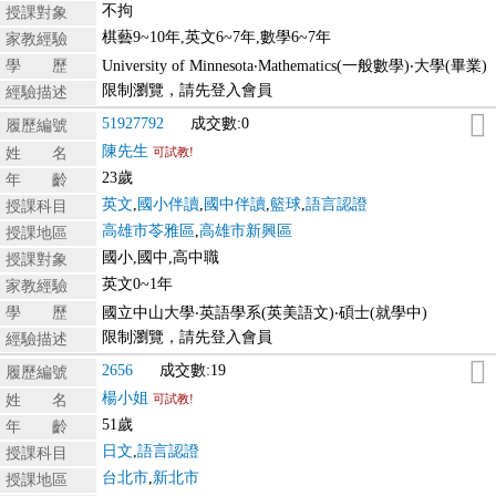
不拘
授課對象
棋藝9~10年,英文6~7年,數學6~7年
家教經驗
學 歷
University of Minnesota‧Mathematics(一般數學)‧大學(畢業)
限制瀏覽，請先登入會員
經驗描述
51927792
成交數:0
履歷編號
陳先生
姓 名
可試教!
23歲
年 齡
英文
,
國小伴讀
,
國中伴讀
,
籃球
,
語言認證
授課科目
高雄市苓雅區
,
高雄市新興區
授課地區
國小,國中,高中職
授課對象
英文0~1年
家教經驗
學 歷
國立中山大學‧英語學系(英美語文)‧碩士(就學中)
限制瀏覽，請先登入會員
經驗描述
2656
成交數:19
履歷編號
楊小姐
姓 名
可試教!
51歲
年 齡
日文
,
語言認證
授課科目
台北市
,
新北市
授課地區