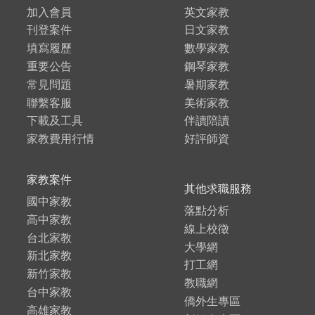
加入會員
英文家教
刊登案件
日文家教
填寫履歷
數學家教
重要公告
鋼琴家教
常見問題
暑期家教
聯繫客服
美術家教
下載及工具
伴讀陪讀
家教費用行情
好評師資
家教案件
其他求職服務
國中家教
落點分析
高中家教
線上校徵
台北家教
大學網
新北家教
打工網
新竹家教
教職網
台中家教
僑外生專區
高雄家教