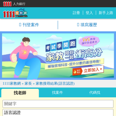
人力銀行
註冊
登入
新手上路
1111家教網
刊登案件
填寫履歷
1111家教網
»
家長
»
家教搜尋結果(語言認證)
找老師
找案件
代碼找