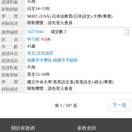
不拘
授課對象
日文14~15年
家教經驗
學 歷
MATC (USA)‧日本語教育(日本語文)‧大學(畢業)
限制瀏覽，請先登入會員
經驗描述
34275644
成交數:3
履歷編號
徐小姐
姓 名
可試教!
41歲
年 齡
英文
,
語言認證
授課科目
桃園市中壢區
,
桃園市平鎮區
授課地區
不拘
授課對象
英文15~16年
家教經驗
學 歷
國立中央大學‧英美語文系(英美語文)‧碩士(畢業)
限制瀏覽，請先登入會員
經驗描述
下一頁
第 1 / 297 頁
關於家教網
家教老師