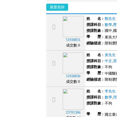
最愛老師
姓 名
:
鄭先生
授課科目
:
數學
,
歷
授課對象
:
國中,
學 歷
:
東吳大學
51930831
經驗描述
:
限制瀏
成交數:0
姓 名
:
黃先生
授課科目
:
中文
,
英
授課對象
:
不拘
學 歷
:
中國醫
51930836
經驗描述
:
限制瀏
成交數:0
姓 名
:
李先生
授課科目
:
數學
,
理
授課對象
:
不拘
25701584
學 歷
:
國立臺