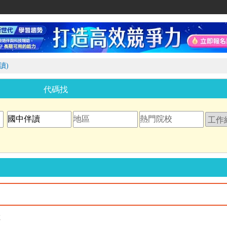
家教網
讀)
代碼找
教