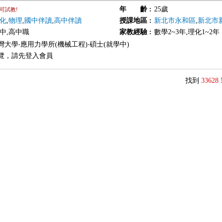
年 齡
:
25歲
可試教!
化
,
物理
,
國中伴讀
,
高中伴讀
授課地區
:
新北市永和區
,
新北市
國中,高中職
家教經驗
:
數學2~3年,理化1~2年
灣大學‧應用力學所(機械工程)‧碩士(就學中)
覽，請先登入會員
找到
33628