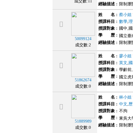
成交數:11
經驗描述
:
限制瀏
姓 名
:
蔡小姐
授課科目
:
數學
,
理
授課對象
:
國中,
學 歷
:
國立臺
50099124
經驗描述
:
限制瀏
成交數:2
姓 名
:
廖小姐
授課科目
:
英文
,
國
授課對象
:
學齡前
學 歷
:
國立虎
51862674
經驗描述
:
限制瀏
成交數:0
姓 名
:
林小姐
授課科目
:
中文
,
歷
授課對象
:
不拘
學 歷
:
東吳大
51889989
經驗描述
:
限制瀏
成交數:0