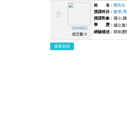
姓 名
:
鄭先生
授課科目
:
數學
,
理
授課對象
:
國小,
學 歷
:
國立臺
51916055
經驗描述
:
限制瀏
成交數:0
最愛老師