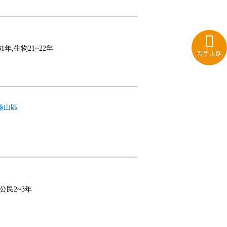
31年,生物21~22年
新手上路
龜山區
,公民2~3年