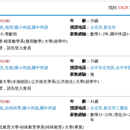
找到
33628
年 齡
:
20歲
可試教!
史
,
地理
,
國小伴讀
,
國中伴讀
授課地區
:
台北市
,
新北市
國小,學齡前
家教經驗
:
數學1~2年,國中伴讀1
‧精算數學系(應用數學)‧大學(就學中)
覽，請先登入會員
年 齡
:
19歲
可試教!
文
,
生物
,
國小伴讀
,
國中伴讀
授課地區
:
台中市北屯區
,
台中市
家教經驗
:
無
藥大學(水湳校區)‧公共衛生學系(公共衛生)‧大學(就學中)
覽，請先登入會員
年 齡
:
41歲
可試教!
化
,
自然科學
,
國小伴讀
,
國中伴讀
授課地區
:
台北市
,
新北市三重區
家教經驗
:
數學21~22年,理化20~
年
北教育大學‧特殊教育學系(特殊教育)‧大學(畢業)