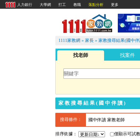
大學網
打工
教職
落點分析
更多
人力銀行
1111
1111家教網
»
家長
»
家教搜尋結果(國中伴
找老師
找案件
家教搜尋結果(國中伴讀)
搜尋條件：
國中伴讀 家教老師
排序依據：
僅顯示可試