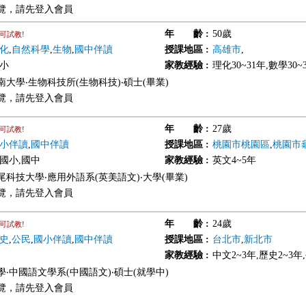
覽，請先登入會員
年 齡
:
50歲
可試教!
化
,
自然科學
,
生物
,
國中伴讀
授課地區
:
高雄市
,
國小
家教經驗
:
理化30~31年,數學30~
南大學‧生物科技所(生物科技)‧碩士(畢業)
覽，請先登入會員
年 齡
:
27歲
可試教!
小伴讀
,
國中伴讀
授課地區
:
桃園市桃園區
,
桃園市
,國小,國中
家教經驗
:
英文4~5年
尾科技大學‧應用外語系(英美語文)‧大學(畢業)
覽，請先登入會員
年 齡
:
24歲
可試教!
史
,
公民
,
國小伴讀
,
國中伴讀
授課地區
:
台北市
,
新北市
家教經驗
:
中文2~3年,歷史2~3年
學‧中國語文學系(中國語文)‧碩士(就學中)
覽，請先登入會員