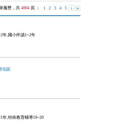
筆履歷，共
4804
頁 ：
›
»
1
2
3
4
5
~2年,國小伴讀1~2年
西屯區
21年,特殊教育輔導19~20