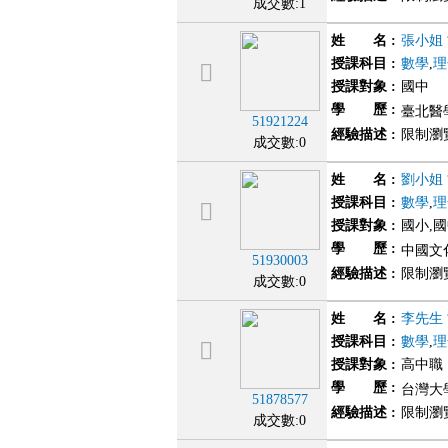
成交數:1
姓 名
:
張小姐
授課科目
:
數學
,
理
授課對象
:
國中
學 歷
:
臺北醫
51921224
經驗描述
:
限制瀏
成交數:0
姓 名
:
劉小姐
授課科目
:
數學
,
理
授課對象
:
國小,
學 歷
:
中國文
51930003
經驗描述
:
限制瀏
成交數:0
姓 名
:
李先生
授課科目
:
數學
,
理
授課對象
:
高中職
學 歷
:
台灣大學
51878577
經驗描述
:
限制瀏
成交數:0