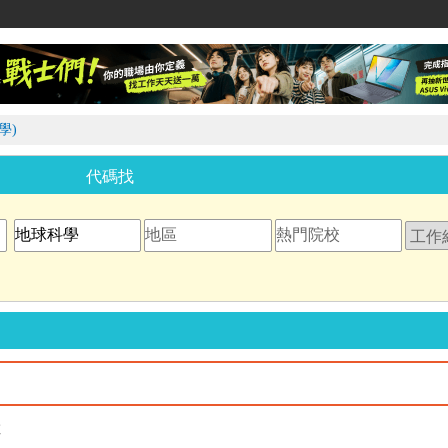
家教網
學)
代碼找
教