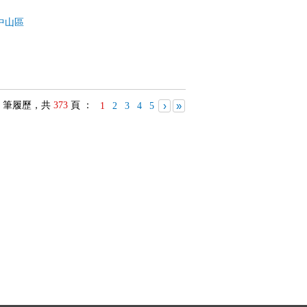
中山區
筆履歷，共
373
頁 ：
›
»
1
2
3
4
5