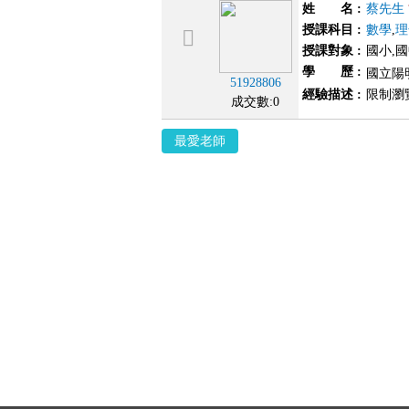
姓 名
:
蔡先生
授課科目
:
數學
,
理
授課對象
:
國小,
學 歷
:
國立陽
51928806
經驗描述
:
限制瀏
成交數:0
最愛老師