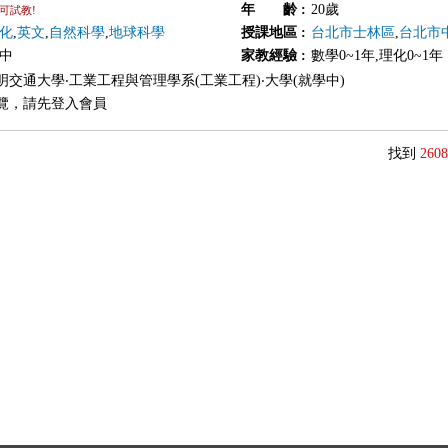
年 齡
:
20歲
可試教!
化
,
英文
,
自然科學
,
地球科學
授課地區
:
台北市士林區
,
台北市
國中
家教經驗
:
數學0~1年,理化0~1年
明交通大學‧工業工程與管理學系(工業工程)‧大學(就學中)
覽，請先登入會員
找到
2608