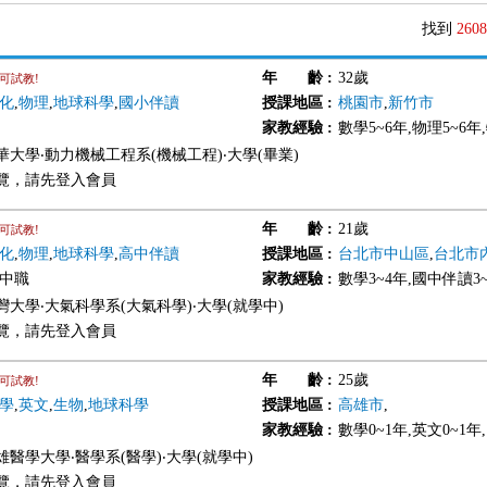
找到
2608
年 齡
:
32歲
可試教!
化
,
物理
,
地球科學
,
國小伴讀
授課地區
:
桃園市
,
新竹市
家教經驗
:
數學5~6年,物理5~6
華大學‧動力機械工程系(機械工程)‧大學(畢業)
覽，請先登入會員
年 齡
:
21歲
可試教!
化
,
物理
,
地球科學
,
高中伴讀
授課地區
:
台北市中山區
,
台北市
高中職
家教經驗
:
數學3~4年,國中伴讀3
灣大學‧大氣科學系(大氣科學)‧大學(就學中)
覽，請先登入會員
年 齡
:
25歲
可試教!
學
,
英文
,
生物
,
地球科學
授課地區
:
高雄市
,
家教經驗
:
數學0~1年,英文0~1年
醫學大學‧醫學系(醫學)‧大學(就學中)
覽，請先登入會員