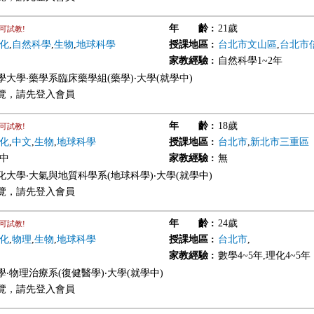
年 齡
:
21歲
可試教!
化
,
自然科學
,
生物
,
地球科學
授課地區
:
台北市文山區
,
台北市
家教經驗
:
自然科學1~2年
學大學‧藥學系臨床藥學組(藥學)‧大學(就學中)
覽，請先登入會員
年 齡
:
18歲
可試教!
化
,
中文
,
生物
,
地球科學
授課地區
:
台北市
,
新北市三重區
國中
家教經驗
:
無
化大學‧大氣與地質科學系(地球科學)‧大學(就學中)
覽，請先登入會員
年 齡
:
24歲
可試教!
化
,
物理
,
生物
,
地球科學
授課地區
:
台北市
,
家教經驗
:
數學4~5年,理化4~5年
‧物理治療系(復健醫學)‧大學(就學中)
覽，請先登入會員