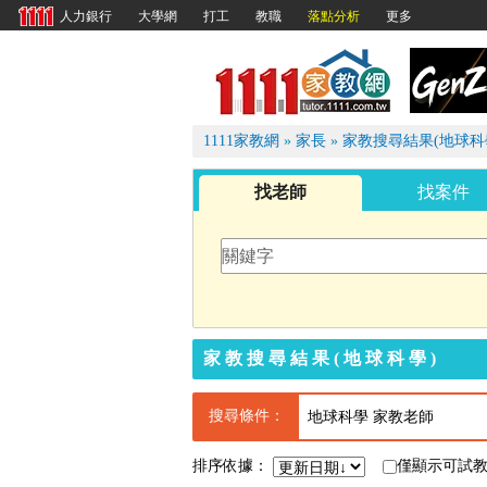
大學網
打工
教職
落點分析
更多
人力銀行
1111
1111家教網
»
家長
»
家教搜尋結果(地球科
找老師
找案件
家教搜尋結果(地球科學)
搜尋條件：
地球科學 家教老師
排序依據：
僅顯示可試