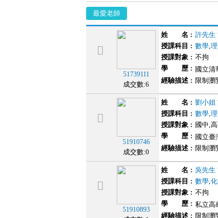
最愛老師
姓 名
:
許先生
授課科目
:
數學
,
理
授課對象
:
不拘
學 歷
:
國立清
51739111
經驗描述
:
限制瀏
成交數:6
姓 名
:
劉小姐
授課科目
:
數學
,
理
授課對象
:
國中,
學 歷
:
國立臺
51910746
經驗描述
:
限制瀏
成交數:0
姓 名
:
吳先生
授課科目
:
數學
,
化
授課對象
:
不拘
學 歷
:
私立高雄
51910893
經驗描述
:
限制瀏