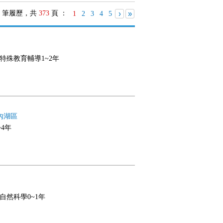
筆履歷，共
373
頁 ：
›
»
1
2
3
4
5
年,特殊教育輔導1~2年
內湖區
~4年
,自然科學0~1年