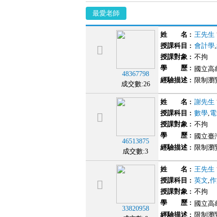
最愛老師
姓 名
:
王先生
授課科目
:
會計學
,
授課對象
:
不拘
學 歷
:
國立高
48367798
經驗描述
:
限制瀏
成交數:26
姓 名
:
謝先生
授課科目
:
數學
,
電
授課對象
:
不拘
學 歷
:
國立臺
46513875
經驗描述
:
限制瀏
成交數:3
姓 名
:
王先生
授課科目
:
英文
,
作
授課對象
:
不拘
學 歷
:
國立高
33820958
經驗描述
:
限制瀏