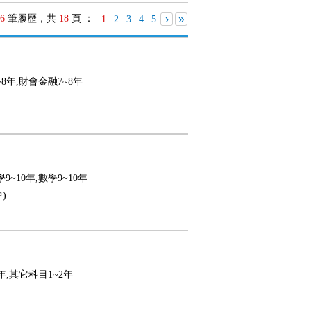
6
筆履歷，共
18
頁 ：
›
»
1
2
3
4
5
~8年,財會金融7~8年
9~10年,數學9~10年
)
2年,其它科目1~2年