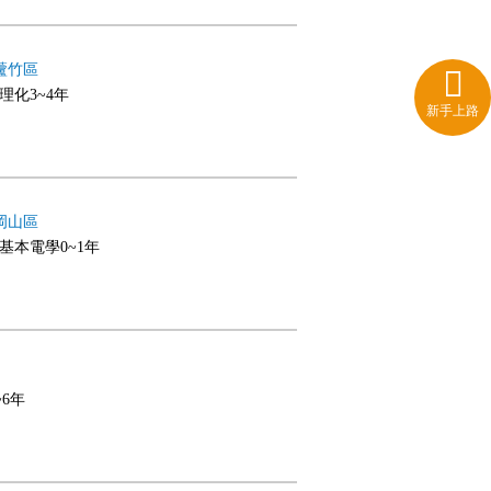
蘆竹區
,理化3~4年
新手上路
岡山區
,基本電學0~1年
~6年