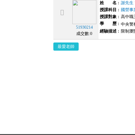
姓 名
:
謝先生
授課科目
:
國營事
授課對象
:
高中職
學 歷
:
中央警
51930214
經驗描述
:
限制瀏
成交數:0
最愛老師