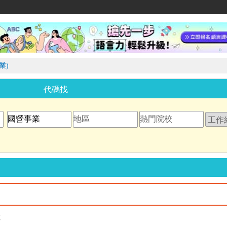
家教網
業)
代碼找
教