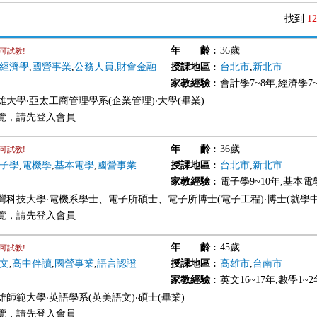
找到
12
年 齡
:
36歲
可試教!
經濟學
,
國營事業
,
公務人員
,
財會金融
授課地區
:
台北市
,
新北市
家教經驗
:
會計學7~8年,經濟學7
雄大學‧亞太工商管理學系(企業管理)‧大學(畢業)
覽，請先登入會員
年 齡
:
36歲
可試教!
子學
,
電機學
,
基本電學
,
國營事業
授課地區
:
台北市
,
新北市
家教經驗
:
電子學9~10年,基本電學
灣科技大學‧電機系學士、電子所碩士、電子所博士(電子工程)‧博士(就學中
覽，請先登入會員
年 齡
:
45歲
可試教!
文
,
高中伴讀
,
國營事業
,
語言認證
授課地區
:
高雄市
,
台南市
家教經驗
:
英文16~17年,數學1~
雄師範大學‧英語學系(英美語文)‧碩士(畢業)
覽，請先登入會員