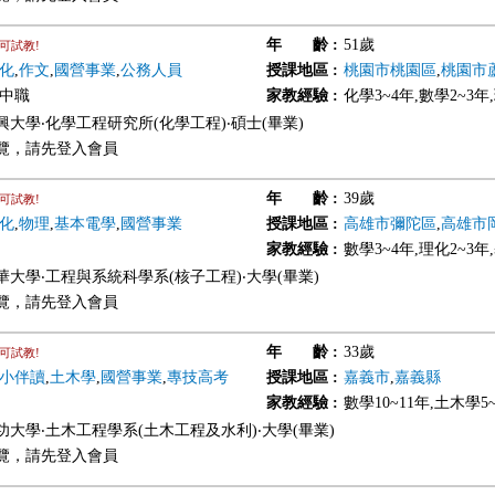
年 齡
:
51歲
可試教!
化
,
作文
,
國營事業
,
公務人員
授課地區
:
桃園市桃園區
,
桃園市
高中職
家教經驗
:
化學3~4年,數學2~3年
興大學‧化學工程研究所(化學工程)‧碩士(畢業)
覽，請先登入會員
年 齡
:
39歲
可試教!
化
,
物理
,
基本電學
,
國營事業
授課地區
:
高雄市彌陀區
,
高雄市
家教經驗
:
數學3~4年,理化2~3年
華大學‧工程與系統科學系(核子工程)‧大學(畢業)
覽，請先登入會員
年 齡
:
33歲
可試教!
小伴讀
,
土木學
,
國營事業
,
專技高考
授課地區
:
嘉義市
,
嘉義縣
家教經驗
:
數學10~11年,土木學5
功大學‧土木工程學系(土木工程及水利)‧大學(畢業)
覽，請先登入會員