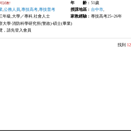
年 齡
:
51歲
可試教!
業
,
公務人員
,
專技高考
,
專技普考
授課地區
:
台中市
,
三年級,大學／專科,社會人士
家教經驗
:
專技高考25~26年
察大學‧消防科學研究所(警政)‧碩士(畢業)
覽，請先登入會員
找到
12