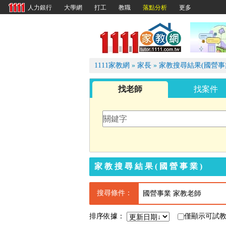
大學網
打工
教職
落點分析
更多
人力銀行
1111
1111家教網
»
家長
»
家教搜尋結果(國營事
找老師
找案件
家教搜尋結果(國營事業)
搜尋條件：
國營事業 家教老師
排序依據：
僅顯示可試