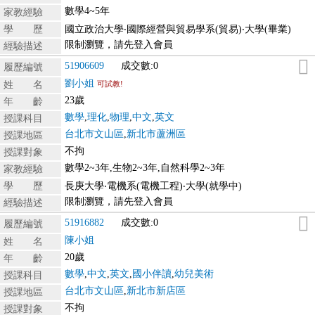
數學4~5年
家教經驗
學 歷
國立政治大學‧國際經營與貿易學系(貿易)‧大學(畢業)
限制瀏覽，請先登入會員
經驗描述
51906609
成交數:0
履歷編號
劉小姐
姓 名
可試教!
23歲
年 齡
數學
,
理化
,
物理
,
中文
,
英文
授課科目
台北市文山區
,
新北市蘆洲區
授課地區
不拘
授課對象
數學2~3年,生物2~3年,自然科學2~3年
家教經驗
學 歷
長庚大學‧電機系(電機工程)‧大學(就學中)
限制瀏覽，請先登入會員
經驗描述
51916882
成交數:0
履歷編號
陳小姐
姓 名
20歲
年 齡
數學
,
中文
,
英文
,
國小伴讀
,
幼兒美術
授課科目
台北市文山區
,
新北市新店區
授課地區
不拘
授課對象