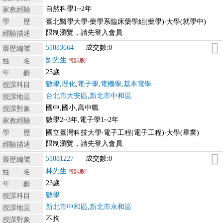
自然科學1~2年
家教經驗
學 歷
臺北醫學大學‧藥學系臨床藥學組(藥學)‧大學(就學中)
限制瀏覽，請先登入會員
經驗描述
51883664
成交數:0
履歷編號
劉先生
姓 名
可試教!
25歲
年 齡
數學
,
理化
,
電子學
,
電機學
,
基本電學
授課科目
台北市大安區
,
新北市中和區
授課地區
國中,國小,高中職
授課對象
數學2~3年,電子學1~2年
家教經驗
學 歷
國立臺灣科技大學‧電子工程(電子工程)‧大學(畢業)
限制瀏覽，請先登入會員
經驗描述
51881227
成交數:0
履歷編號
林先生
姓 名
可試教!
23歲
年 齡
數學
授課科目
新北市中和區
,
新北市永和區
授課地區
不拘
授課對象