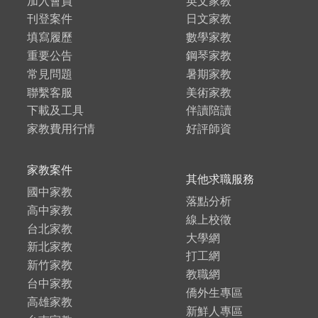
加入會員
英文家教
刊登案件
日文家教
填寫履歷
數學家教
重要公告
鋼琴家教
常見問題
暑期家教
聯繫客服
美術家教
下載及工具
伴讀陪讀
家教費用行情
好評師資
家教案件
其他求職服務
國中家教
落點分析
高中家教
線上校徵
台北家教
大學網
新北家教
打工網
新竹家教
教職網
台中家教
僑外生專區
高雄家教
新鮮人專區