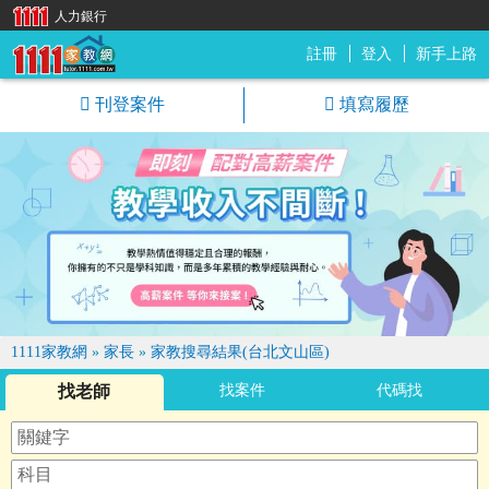
人力銀行
註冊
登入
新手上路
1111家教網
刊登案件
填寫履歷
1111家教網
»
家長
»
家教搜尋結果(台北文山區)
找老師
找案件
代碼找