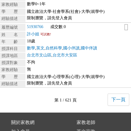
數學0~1年
家教經驗
學 歷
國立政治大學‧社會學系(社會)‧大學(就學中)
限制瀏覽，請先登入會員
經驗描述
51930766
成交數:0
履歷編號
許小姐
姓 名
可試教!
18歲
年 齡
數學
,
英文
,
自然科學
,
國小伴讀
,
國中伴讀
授課科目
台北市文山區
,
台北市大安區
授課地區
不拘
授課對象
無
家教經驗
學 歷
國立政治大學‧心理學系(心理)‧大學(就學中)
限制瀏覽，請先登入會員
經驗描述
下一頁
第 1 / 621 頁
關於家教網
家教老師