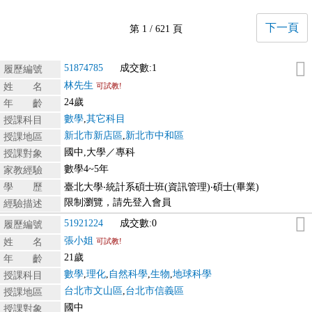
下一頁
第 1 / 621 頁
51874785
成交數:1
履歷編號
林先生
姓 名
可試教!
24歲
年 齡
數學
,
其它科目
授課科目
新北市新店區
,
新北市中和區
授課地區
國中,大學／專科
授課對象
數學4~5年
家教經驗
學 歷
臺北大學‧統計系碩士班(資訊管理)‧碩士(畢業)
限制瀏覽，請先登入會員
經驗描述
51921224
成交數:0
履歷編號
張小姐
姓 名
可試教!
21歲
年 齡
數學
,
理化
,
自然科學
,
生物
,
地球科學
授課科目
台北市文山區
,
台北市信義區
授課地區
國中
授課對象