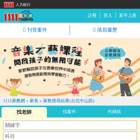
人力銀行
註冊
登入
新手上路
1111家教網
刊登案件
填寫履歷
1111家教網
»
家長
»
家教搜尋結果(台北中山區)
找老師
找案件
代碼找