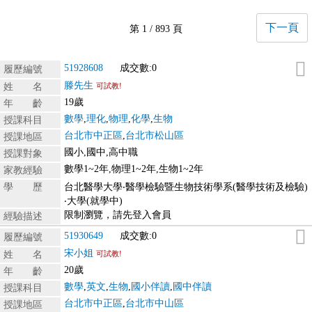
下一頁
第 1 / 893 頁
51928608
成交數:0
履歷編號
滕先生
姓 名
可試教!
19歲
年 齡
數學
,
理化
,
物理
,
化學
,
生物
授課科目
台北市中正區
,
台北市松山區
授課地區
國小,國中,高中職
授課對象
數學1~2年,物理1~2年,生物1~2年
家教經驗
學 歷
台北醫學大學‧醫學檢驗暨生物技術學系(醫學技術及檢驗)
‧大學(就學中)
限制瀏覽，請先登入會員
經驗描述
51930649
成交數:0
履歷編號
宋小姐
姓 名
可試教!
20歲
年 齡
數學
,
英文
,
生物
,
國小伴讀
,
國中伴讀
授課科目
台北市中正區
,
台北市中山區
授課地區