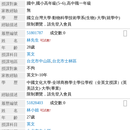
國中,國小高年級(5~6),高中職一年級
授課對象
無
家教經驗
學 歷
國立台灣大學‧動物科學技術學系(生物)‧大學(就學中)
限制瀏覽，請先登入會員
經驗描述
51801787
成交數:0
履歷編號
林先生
姓 名
可試教!
28歲
年 齡
英文
授課科目
台北市中山區
,
台北市士林區
授課地區
不拘
授課對象
英文9~10年
家教經驗
學 歷
中國文化大學‧全球商務學士學位學程（全英文授課）(英
美語文)‧大學(畢業)
限制瀏覽，請先登入會員
經驗描述
51828403
成交數:0
履歷編號
林小姐
姓 名
可試教!
27歲
年 齡
英文
授課科目