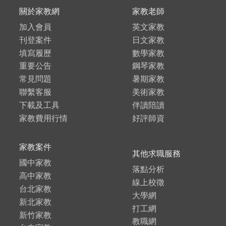
關於家教網
家教老師
加入會員
英文家教
刊登案件
日文家教
填寫履歷
數學家教
重要公告
鋼琴家教
常見問題
暑期家教
聯繫客服
美術家教
下載及工具
伴讀陪讀
家教費用行情
好評師資
家教案件
其他求職服務
國中家教
落點分析
高中家教
線上校徵
台北家教
大學網
新北家教
打工網
新竹家教
教職網