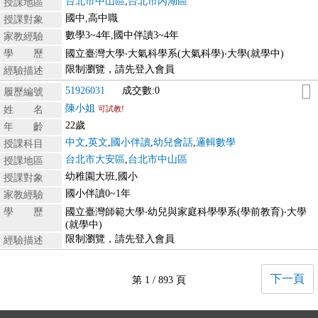
台北市中山區
,
台北市內湖區
授課地區
國中,高中職
授課對象
數學3~4年,國中伴讀3~4年
家教經驗
學 歷
國立臺灣大學‧大氣科學系(大氣科學)‧大學(就學中)
限制瀏覽，請先登入會員
經驗描述
51926031
成交數:0
履歷編號
陳小姐
姓 名
可試教!
22歲
年 齡
中文
,
英文
,
國小伴讀
,
幼兒會話
,
邏輯數學
授課科目
台北市大安區
,
台北市中山區
授課地區
幼稚園大班,國小
授課對象
國小伴讀0~1年
家教經驗
學 歷
國立臺灣師範大學‧幼兒與家庭科學學系(學前教育)‧大學
(就學中)
限制瀏覽，請先登入會員
經驗描述
下一頁
第 1 / 893 頁