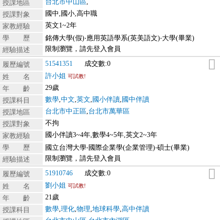
台北市中山區
,
授課地區
國中,國小,高中職
授課對象
英文1~2年
家教經驗
學 歷
銘傳大學(假)‧應用英語學系(英美語文)‧大學(畢業)
限制瀏覽，請先登入會員
經驗描述
51541351
成交數:0
履歷編號
許小姐
姓 名
可試教!
29歲
年 齡
數學
,
中文
,
英文
,
國小伴讀
,
國中伴讀
授課科目
台北市中正區
,
台北市萬華區
授課地區
不拘
授課對象
國小伴讀3~4年,數學4~5年,英文2~3年
家教經驗
學 歷
國立台灣大學‧國際企業學(企業管理)‧碩士(畢業)
限制瀏覽，請先登入會員
經驗描述
51910746
成交數:0
履歷編號
劉小姐
姓 名
可試教!
21歲
年 齡
數學
,
理化
,
物理
,
地球科學
,
高中伴讀
授課科目