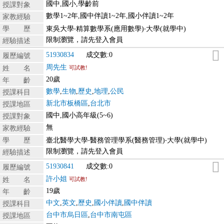
國中,國小,學齡前
授課對象
數學1~2年,國中伴讀1~2年,國小伴讀1~2年
家教經驗
學 歷
東吳大學‧精算數學系(應用數學)‧大學(就學中)
限制瀏覽，請先登入會員
經驗描述
51930834
成交數:0
履歷編號
周先生
姓 名
可試教!
20歲
年 齡
數學
,
生物
,
歷史
,
地理
,
公民
授課科目
新北市板橋區
,
台北市
授課地區
國中,國小高年級(5~6)
授課對象
無
家教經驗
學 歷
臺北醫學大學‧醫務管理學系(醫務管理)‧大學(就學中)
限制瀏覽，請先登入會員
經驗描述
51930841
成交數:0
履歷編號
許小姐
姓 名
可試教!
19歲
年 齡
中文
,
英文
,
歷史
,
國小伴讀
,
國中伴讀
授課科目
台中市烏日區
,
台中市南屯區
授課地區