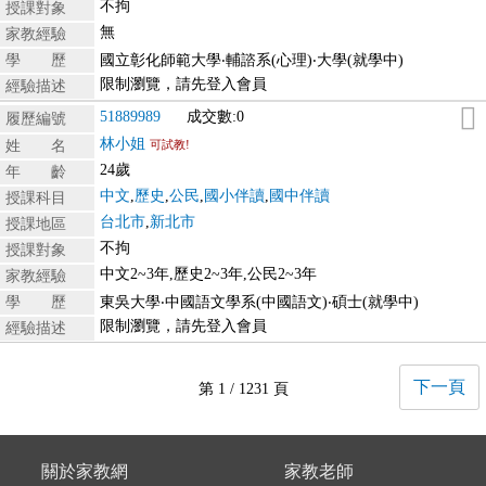
不拘
授課對象
無
家教經驗
學 歷
國立彰化師範大學‧輔諮系(心理)‧大學(就學中)
限制瀏覽，請先登入會員
經驗描述
51889989
成交數:0
履歷編號
林小姐
姓 名
可試教!
24歲
年 齡
中文
,
歷史
,
公民
,
國小伴讀
,
國中伴讀
授課科目
台北市
,
新北市
授課地區
不拘
授課對象
中文2~3年,歷史2~3年,公民2~3年
家教經驗
學 歷
東吳大學‧中國語文學系(中國語文)‧碩士(就學中)
限制瀏覽，請先登入會員
經驗描述
下一頁
第 1 / 1231 頁
關於家教網
家教老師