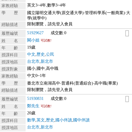
英文3~4年,數學3~4年
家教經驗
學 歷
國立陽明交通大學(原交通大學)‧管理科學系(一般商業)‧大
學(就學中)
限制瀏覽，請先登入會員
經驗描述
51929627
成交數:0
履歷編號
闕小姐
姓 名
可試教!
19歲
年 齡
中文
,
歷史
,
公民
授課科目
台北市
,
新北市
授課地區
國小,國中,高中職
授課對象
中文0~1年
家教經驗
學 歷
臺北市立南湖高中‧普通科(普通綜合)‧高中職(畢業)
限制瀏覽，請先登入會員
經驗描述
51930831
成交數:0
履歷編號
鄭先生
姓 名
可試教!
20歲
年 齡
數學
,
英文
,
歷史
,
國小伴讀
,
國中伴讀
授課科目
台北市
,
新北市
授課地區