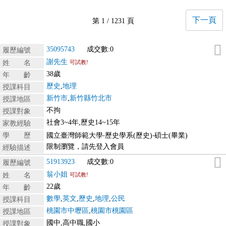
下一頁
第 1 / 1231 頁
35095743
成交數:0
履歷編號
謝先生
姓 名
可試教!
38歲
年 齡
歷史
,
地理
授課科目
新竹市
,
新竹縣竹北市
授課地區
不拘
授課對象
社會3~4年,歷史14~15年
家教經驗
學 歷
國立臺灣師範大學‧歷史學系(歷史)‧碩士(畢業)
限制瀏覽，請先登入會員
經驗描述
51913923
成交數:0
履歷編號
翁小姐
姓 名
可試教!
22歲
年 齡
數學
,
英文
,
歷史
,
地理
,
公民
授課科目
桃園市中壢區
,
桃園市桃園區
授課地區
國中,高中職,國小
授課對象