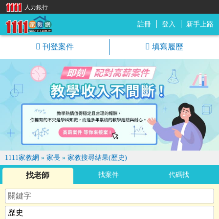
人力銀行
註冊
登入
新手上路
1111家教網
刊登案件
填寫履歷
1111家教網
»
家長
»
家教搜尋結果(歷史)
找老師
找案件
代碼找