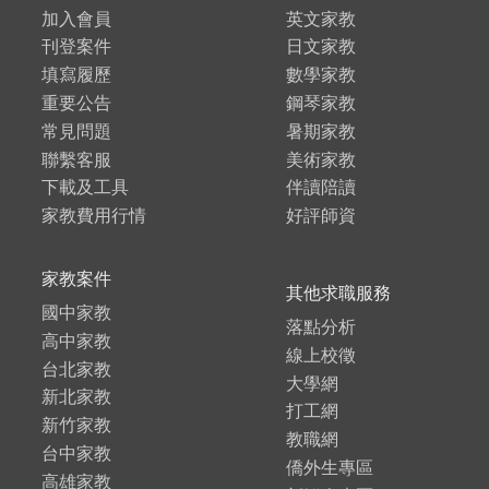
加入會員
英文家教
刊登案件
日文家教
填寫履歷
數學家教
重要公告
鋼琴家教
常見問題
暑期家教
聯繫客服
美術家教
下載及工具
伴讀陪讀
家教費用行情
好評師資
家教案件
其他求職服務
國中家教
落點分析
高中家教
線上校徵
台北家教
大學網
新北家教
打工網
新竹家教
教職網
台中家教
僑外生專區
高雄家教