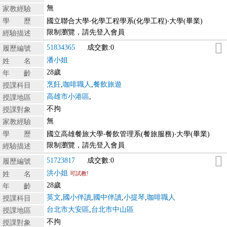
無
家教經驗
學 歷
國立聯合大學‧化學工程學系(化學工程)‧大學(畢業)
限制瀏覽，請先登入會員
經驗描述
51834365
成交數:0
履歷編號
潘小姐
姓 名
28歲
年 齡
烹飪
,
咖啡職人
,
餐飲旅遊
授課科目
高雄市小港區
,
授課地區
不拘
授課對象
無
家教經驗
學 歷
國立高雄餐旅大學‧餐飲管理系(餐旅服務)‧大學(畢業)
限制瀏覽，請先登入會員
經驗描述
51723817
成交數:0
履歷編號
洪小姐
姓 名
可試教!
28歲
年 齡
英文
,
國小伴讀
,
國中伴讀
,
小提琴
,
咖啡職人
授課科目
台北市大安區
,
台北市中山區
授課地區
不拘
授課對象