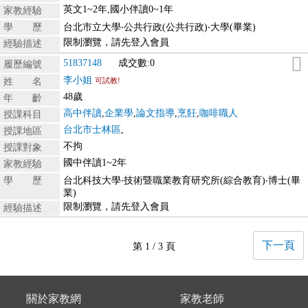
英文1~2年,國小伴讀0~1年
家教經驗
學 歷
台北市立大學‧公共行政(公共行政)‧大學(畢業)
限制瀏覽，請先登入會員
經驗描述
51837148
成交數:0
履歷編號
李小姐
姓 名
可試教!
48歲
年 齡
高中伴讀
,
企業學
,
論文指導
,
烹飪
,
咖啡職人
授課科目
台北市士林區
,
授課地區
不拘
授課對象
國中伴讀1~2年
家教經驗
學 歷
台北科技大學‧技術暨職業教育研究所(綜合教育)‧博士(畢
業)
限制瀏覽，請先登入會員
經驗描述
下一頁
第 1 / 3 頁
關於家教網
家教老師