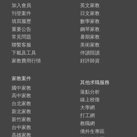
加入會員
英文家教
刊登案件
日文家教
填寫履歷
數學家教
重要公告
鋼琴家教
常見問題
暑期家教
聯繫客服
美術家教
下載及工具
伴讀陪讀
家教費用行情
好評師資
家教案件
其他求職服務
國中家教
落點分析
高中家教
線上校徵
台北家教
大學網
新北家教
打工網
新竹家教
教職網
台中家教
僑外生專區
高雄家教