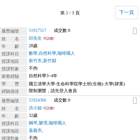
下一頁
第 1 / 3 頁
51917517
成交數:0
履歷編號
邱先生
姓 名
可試教!
28歲
年 齡
數學
,
自然科學
,
咖啡職人
授課科目
新竹市
,
新竹縣
授課地區
不拘
授課對象
自然科學3~4年
家教經驗
學 歷
國立清華大學‧生命科學院學士班(生物)‧大學(肄業)
限制瀏覽，請先登入會員
經驗描述
51924366
成交數:0
履歷編號
洪小姐
姓 名
可試教!
32歲
年 齡
鋼琴
,
樂理
,
咖啡職人
授課科目
嘉義市
,
授課地區
不拘
授課對象