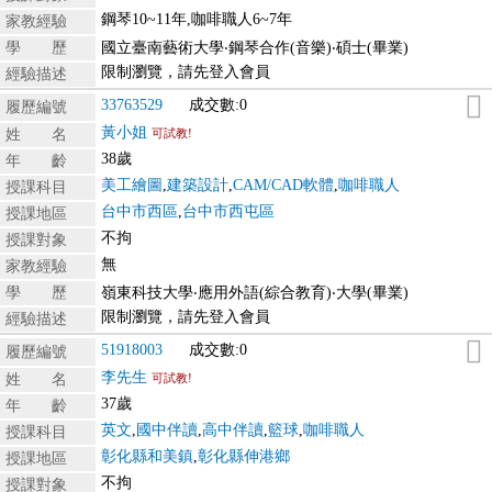
鋼琴10~11年,咖啡職人6~7年
家教經驗
學 歷
國立臺南藝術大學‧鋼琴合作(音樂)‧碩士(畢業)
限制瀏覽，請先登入會員
經驗描述
33763529
成交數:0
履歷編號
黃小姐
姓 名
可試教!
38歲
年 齡
美工繪圖
,
建築設計
,
CAM/CAD軟體
,
咖啡職人
授課科目
台中市西區
,
台中市西屯區
授課地區
不拘
授課對象
無
家教經驗
學 歷
嶺東科技大學‧應用外語(綜合教育)‧大學(畢業)
限制瀏覽，請先登入會員
經驗描述
51918003
成交數:0
履歷編號
李先生
姓 名
可試教!
37歲
年 齡
英文
,
國中伴讀
,
高中伴讀
,
籃球
,
咖啡職人
授課科目
彰化縣和美鎮
,
彰化縣伸港鄉
授課地區
不拘
授課對象