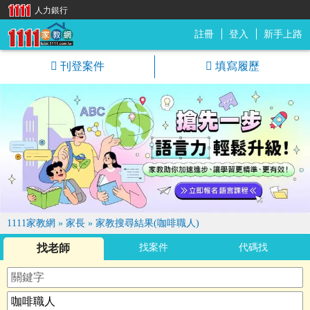
人力銀行
註冊
登入
新手上路
1111家教網
刊登案件
填寫履歷
1111家教網
»
家長
»
家教搜尋結果(咖啡職人)
找老師
找案件
代碼找