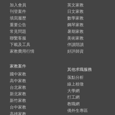
加入會員
英文家教
刊登案件
日文家教
填寫履歷
數學家教
重要公告
鋼琴家教
常見問題
暑期家教
聯繫客服
美術家教
下載及工具
伴讀陪讀
家教費用行情
好評師資
家教案件
其他求職服務
國中家教
落點分析
高中家教
線上校徵
台北家教
大學網
新北家教
打工網
新竹家教
教職網
台中家教
僑外生專區
高雄家教