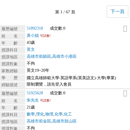
下一頁
第 1 / 67 頁
51892318
成交數:0
履歷編號
黃小姐
姓 名
可試教!
43歲
年 齡
英文
授課科目
高雄市前鎮區
,
高雄市小港區
授課地區
不拘
授課對象
英文19~20年
家教經驗
學 歷
國立高雄師範大學‧英語學系(英美語文)‧大學(畢業)
限制瀏覽，請先登入會員
經驗描述
51925628
成交數:0
履歷編號
朱先生
姓 名
可試教!
21歲
年 齡
數學
,
理化
,
物理
,
化學
,
化工
授課科目
高雄市前金區
,
高雄市鼓山區
授課地區
不拘
授課對象