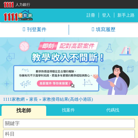
人力銀行
註冊
登入
新手上路
1111家教網
刊登案件
填寫履歷
1111家教網
»
家長
»
家教搜尋結果(高雄小港區)
找老師
找案件
代碼找