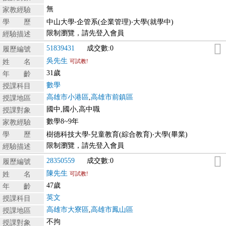
無
家教經驗
學 歷
中山大學‧企管系(企業管理)‧大學(就學中)
限制瀏覽，請先登入會員
經驗描述
51839431
成交數:0
履歷編號
吳先生
姓 名
可試教!
31歲
年 齡
數學
授課科目
高雄市小港區
,
高雄市前鎮區
授課地區
國中,國小,高中職
授課對象
數學8~9年
家教經驗
學 歷
樹德科技大學‧兒童教育(綜合教育)‧大學(畢業)
限制瀏覽，請先登入會員
經驗描述
28350559
成交數:0
履歷編號
陳先生
姓 名
可試教!
47歲
年 齡
英文
授課科目
高雄市大寮區
,
高雄市鳳山區
授課地區
不拘
授課對象