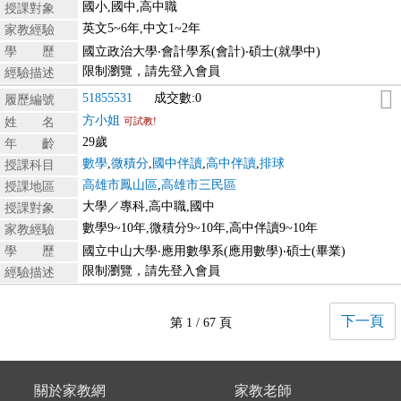
國小,國中,高中職
授課對象
英文5~6年,中文1~2年
家教經驗
學 歷
國立政治大學‧會計學系(會計)‧碩士(就學中)
限制瀏覽，請先登入會員
經驗描述
51855531
成交數:0
履歷編號
方小姐
姓 名
可試教!
29歲
年 齡
數學
,
微積分
,
國中伴讀
,
高中伴讀
,
排球
授課科目
高雄市鳳山區
,
高雄市三民區
授課地區
大學／專科,高中職,國中
授課對象
數學9~10年,微積分9~10年,高中伴讀9~10年
家教經驗
學 歷
國立中山大學‧應用數學系(應用數學)‧碩士(畢業)
限制瀏覽，請先登入會員
經驗描述
下一頁
第 1 / 67 頁
關於家教網
家教老師