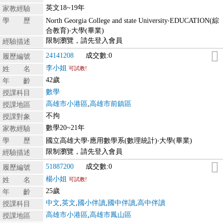
英文18~19年
家教經驗
學 歷
North Georgia College and state University‧EDUCATION(綜
合教育)‧大學(畢業)
限制瀏覽，請先登入會員
經驗描述
24141208
成交數:0
履歷編號
李小姐
姓 名
可試教!
42歲
年 齡
數學
授課科目
高雄市小港區
,
高雄市前鎮區
授課地區
不拘
授課對象
數學20~21年
家教經驗
學 歷
國立高雄大學‧應用數學系(數理統計)‧大學(畢業)
限制瀏覽，請先登入會員
經驗描述
51887200
成交數:0
履歷編號
楊小姐
姓 名
可試教!
25歲
年 齡
中文
,
英文
,
國小伴讀
,
國中伴讀
,
高中伴讀
授課科目
高雄市小港區
,
高雄市鳳山區
授課地區