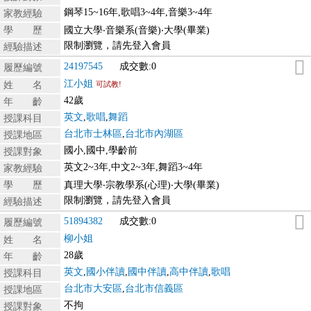
鋼琴15~16年,歌唱3~4年,音樂3~4年
家教經驗
學 歷
國立大學‧音樂系(音樂)‧大學(畢業)
限制瀏覽，請先登入會員
經驗描述
24197545
成交數:0
履歷編號
江小姐
姓 名
可試教!
42歲
年 齡
英文
,
歌唱
,
舞蹈
授課科目
台北市士林區
,
台北市內湖區
授課地區
國小,國中,學齡前
授課對象
英文2~3年,中文2~3年,舞蹈3~4年
家教經驗
學 歷
真理大學‧宗教學系(心理)‧大學(畢業)
限制瀏覽，請先登入會員
經驗描述
51894382
成交數:0
履歷編號
柳小姐
姓 名
28歲
年 齡
英文
,
國小伴讀
,
國中伴讀
,
高中伴讀
,
歌唱
授課科目
台北市大安區
,
台北市信義區
授課地區
不拘
授課對象