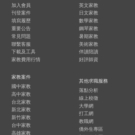
加入會員
英文家教
刊登案件
日文家教
填寫履歷
數學家教
重要公告
鋼琴家教
常見問題
暑期家教
聯繫客服
美術家教
下載及工具
伴讀陪讀
家教費用行情
好評師資
家教案件
其他求職服務
國中家教
落點分析
高中家教
線上校徵
台北家教
大學網
新北家教
打工網
新竹家教
教職網
台中家教
僑外生專區
高雄家教