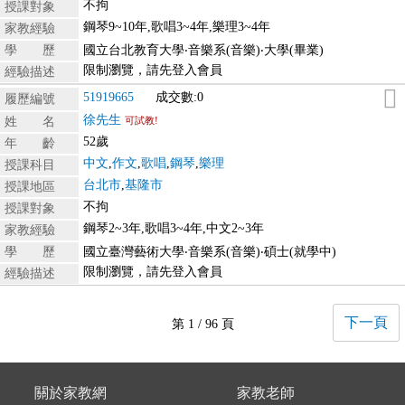
不拘
授課對象
鋼琴9~10年,歌唱3~4年,樂理3~4年
家教經驗
學 歷
國立台北教育大學‧音樂系(音樂)‧大學(畢業)
限制瀏覽，請先登入會員
經驗描述
51919665
成交數:0
履歷編號
徐先生
姓 名
可試教!
52歲
年 齡
中文
,
作文
,
歌唱
,
鋼琴
,
樂理
授課科目
台北市
,
基隆市
授課地區
不拘
授課對象
鋼琴2~3年,歌唱3~4年,中文2~3年
家教經驗
學 歷
國立臺灣藝術大學‧音樂系(音樂)‧碩士(就學中)
限制瀏覽，請先登入會員
經驗描述
下一頁
第 1 / 96 頁
關於家教網
家教老師