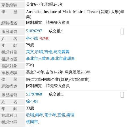
英文6~7年,歌唱2~3年
家教經驗
學 歷
Australian Institute of Music‧Musical Theater(音樂)‧大學(畢
業)
限制瀏覽，請先登入會員
經驗描述
51826297
成交數:1
履歷編號
林小姐
姓 名
可試教!
29歲
年 齡
英文
,
歌唱
,
吉他
,
烏克麗麗
授課科目
新北市三重區
,
新北市蘆洲區
授課地區
不拘
授課對象
英文7~8年,吉他1~2年,烏克麗麗2~3年
家教經驗
學 歷
輔仁大學‧國際企業(貿易)‧大學(畢業)
限制瀏覽，請先登入會員
經驗描述
51797868
成交數:1
履歷編號
徐小姐
姓 名
33歲
年 齡
歌唱
,
鋼琴
,
電子琴
,
直笛
,
樂理
授課科目
桃園市
,
授課地區