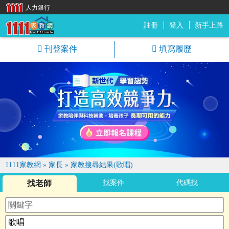
人力銀行
註冊
登入
新手上路
1111家教網
刊登案件
填寫履歷
1111家教網
»
家長
»
家教搜尋結果(歌唱)
找老師
找案件
代碼找