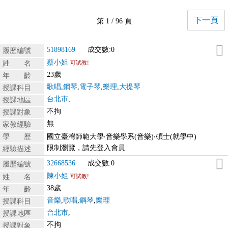
下一頁
第 1 / 96 頁
51898169
成交數:0
履歷編號
蔡小姐
姓 名
可試教!
23歲
年 齡
歌唱
,
鋼琴
,
電子琴
,
樂理
,
大提琴
授課科目
台北市
,
授課地區
不拘
授課對象
無
家教經驗
學 歷
國立臺灣師範大學‧音樂學系(音樂)‧碩士(就學中)
限制瀏覽，請先登入會員
經驗描述
32668536
成交數:0
履歷編號
陳小姐
姓 名
可試教!
38歲
年 齡
音樂
,
歌唱
,
鋼琴
,
樂理
授課科目
台北市
,
授課地區
不拘
授課對象