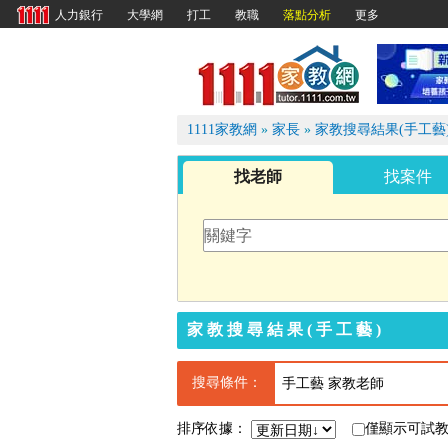
大學網
打工
教職
落點分析
更多
人力銀行
1111
1111家教網
»
家長
»
家教搜尋結果(手工藝
找老師
找案件
家教搜尋結果(手工藝)
搜尋條件：
手工藝 家教老師
排序依據：
僅顯示可試