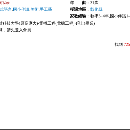
年 齡
:
31歲
可試教!
式語言
,
國小伴讀
,
美術
,
手工藝
授課地區
:
彰化縣
,
家教經驗
:
數學3~4年,國小伴讀1~
科技大學(原高應大)‧電機工程(電機工程)‧碩士(畢業)
覽，請先登入會員
找到
725