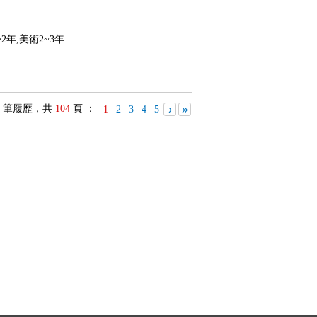
2年,美術2~3年
筆履歷，共
104
頁 ：
›
»
1
2
3
4
5