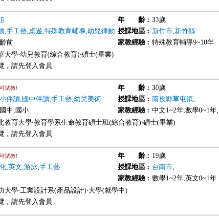
姐
年 齡
:
33歲
讀
,
手工藝
,
桌遊
,
特殊教育輔導
,
幼兒律動
授課地區
:
新竹市
,
新竹縣
學齡前
家教經驗
:
特殊教育輔導9~10年
大學‧幼兒教育(綜合教育)‧碩士(畢業)
覽，請先登入會員
年 齡
:
30歲
可試教!
小伴讀
,
國中伴讀
,
手工藝
,
幼兒美術
授課地區
:
南投縣草屯鎮
,
,國中,國小
家教經驗
:
中文1~2年,數學0~1年
北教育大學‧教育學系生命教育碩士班(綜合教育)‧碩士(畢業)
覽，請先登入會員
年 齡
:
19歲
可試教!
化
,
英文
,
游泳
,
手工藝
授課地區
:
台南市
,
家教經驗
:
數學1~2年,英文0~1年
功大學‧工業設計系(產品設計)‧大學(就學中)
覽，請先登入會員