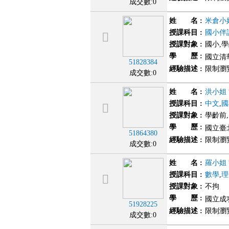
成交數:0
姓 名
:
米倉小
授課科目
:
國小伴
授課對象
:
國小,
學 歷
:
國立清華
51828384
經驗描述
:
限制瀏
成交數:0
姓 名
:
洪小姐
授課科目
:
中文
,
國
授課對象
:
學齡前
學 歷
:
國立臺
51864380
經驗描述
:
限制瀏
成交數:0
姓 名
:
羅小姐
授課科目
:
數學
,
理
授課對象
:
不拘
學 歷
:
國立成
51928225
經驗描述
:
限制瀏
成交數:0