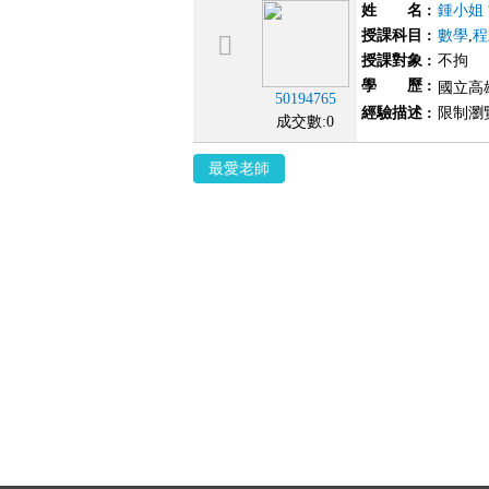
姓 名
:
鍾小姐
授課科目
:
數學
,
程
授課對象
:
不拘
學 歷
:
國立高雄
50194765
經驗描述
:
限制瀏
成交數:0
最愛老師