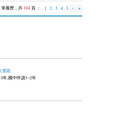
筆履歷，共
104
頁 ：
›
»
1
2
3
4
5
大里區
~3年,國中伴讀1~2年