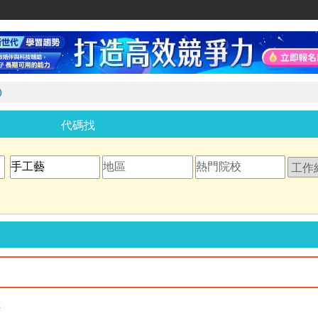
家教網
)
代碼找
教