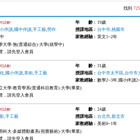
找到
725
年 齡
:
19歲
可試教!
小伴讀
,
國中伴讀
,
手工藝
,
勞作
授課地區
:
台中市
,
桃園市
國中
家教經驗
:
英文1~2年
大學‧無(普通綜合)‧大學(就學中)
覽，請先登入會員
年 齡
:
31歲
可試教!
化
,
國小伴讀
,
美術
,
手工藝
授課地區
:
台中市太平區
,
台中市
家教經驗
:
數學2~3年,國小伴讀2
立大學‧教育學系(普通科目教育)‧大學(畢業)
覽，請先登入會員
年 齡
:
24歲
可試教!
影
,
手工藝
授課地區
:
台北市
,
新北市
家教經驗
:
美術0~1年
用科大‧多媒體動畫系(視覺藝術)‧大學(畢業)
覽，請先登入會員