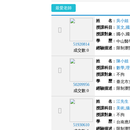
最愛老師
姓 名
:
吳小姐
授課科目
:
英文
,
國
授課對象
:
國小,
學 歷
:
中山醫學
51920814
經驗描述
:
限制瀏
成交數:0
姓 名
:
陳小姐
授課科目
:
數學
,
理
授課對象
:
不拘
學 歷
:
臺北市
50209956
經驗描述
:
限制瀏
成交數:0
姓 名
:
江先生
授課科目
:
美術
,
攝
授課對象
:
不拘
學 歷
:
台南應
51930610
經驗描述
:
限制瀏