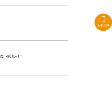
新手上路
,國小伴讀0~1年