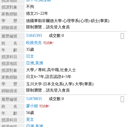
授課地區
不拘
授課對象
德文21~22年
家教經驗
學 歷
德國畢勒菲爾德大學‧心理學系(心理)‧碩士(畢業)
限制瀏覽，請先登入會員
經驗描述
51845393
成交數:0
履歷編號
松政先生
姓 名
可試教!
35歲
年 齡
日文
授課科目
亞洲
,
美洲
授課地區
大學／專科,高中職,社會人士
授課對象
日文6~7年,語言認證4~5年
家教經驗
學 歷
玉川大学‧日本文化系(人學)‧大學(畢業)
限制瀏覽，請先登入會員
經驗描述
51878835
成交數:0
履歷編號
廖小姐
姓 名
可試教!
56歲
年 齡
英文
授課科目
亞洲
,
美洲
授課地區