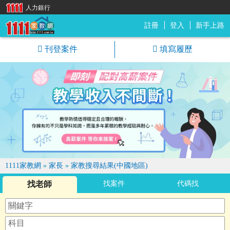
人力銀行
註冊
登入
新手上路
1111家教網
刊登案件
填寫履歷
1111家教網
»
家長
»
家教搜尋結果(中國地區)
找老師
找案件
代碼找