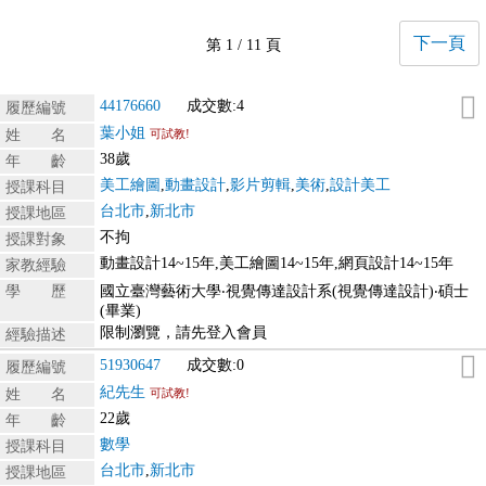
下一頁
第 1 / 11 頁
44176660
成交數:4
履歷編號
葉小姐
姓 名
可試教!
38歲
年 齡
美工繪圖
,
動畫設計
,
影片剪輯
,
美術
,
設計美工
授課科目
台北市
,
新北市
授課地區
不拘
授課對象
動畫設計14~15年,美工繪圖14~15年,網頁設計14~15年
家教經驗
學 歷
國立臺灣藝術大學‧視覺傳達設計系(視覺傳達設計)‧碩士
(畢業)
限制瀏覽，請先登入會員
經驗描述
51930647
成交數:0
履歷編號
紀先生
姓 名
可試教!
22歲
年 齡
數學
授課科目
台北市
,
新北市
授課地區