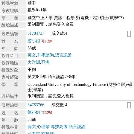
國中
授課對象
數學0~1年
家教經驗
學 歷
國立中正大學‧資訊工程學系(電機工程)‧碩士(就學中)
限制瀏覽，請先登入會員
經驗描述
51784737
成交數:4
履歷編號
游小姐
姓 名
可試教!
33歲
年 齡
英文
,
升學諮詢
,
語言認證
授課科目
大洋洲
,
亞洲
授課地區
不拘
授課對象
英文8~9年,語言認證7~8年
家教經驗
學 歷
Queensland University of Technology‧Finance (財務金融)‧碩
士(畢業)
限制瀏覽，請先登入會員
經驗描述
34783766
成交數:4
履歷編號
陳小姐
姓 名
可試教!
53歲
年 齡
德文
,
心理學
,
專技高考
,
語言認證
授課科目
台中市
,
南投縣