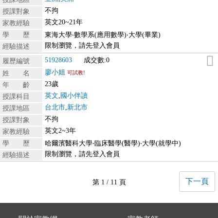
不拘
授課對象
英文20~21年
家教經驗
學 歷
東海大學‧數學系(應用數學)‧大學(畢業)
限制瀏覽，請先登入會員
經驗描述
51928603
成交數:0
履歷編號
廖小姐
姓 名
可試教!
23歲
年 齡
英文
,
國小伴讀
授課科目
台北市
,
新北市
授課地區
不拘
授課對象
英文2~3年
家教經驗
學 歷
哈爾濱醫科大學‧臨床醫學(醫學)‧大學(就學中)
限制瀏覽，請先登入會員
經驗描述
下一頁
第 1 / 11 頁