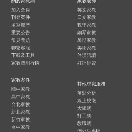
關於家教網
家教老師
加入會員
英文家教
刊登案件
日文家教
填寫履歷
數學家教
重要公告
鋼琴家教
常見問題
暑期家教
聯繫客服
美術家教
下載及工具
伴讀陪讀
家教費用行情
好評師資
家教案件
其他求職服務
國中家教
落點分析
高中家教
線上校徵
台北家教
大學網
新北家教
打工網
新竹家教
教職網
台中家教
僑外生專區