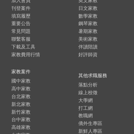
加入會員
英文家教
刊登案件
日文家教
填寫履歷
數學家教
重要公告
鋼琴家教
常見問題
暑期家教
聯繫客服
美術家教
下載及工具
伴讀陪讀
家教費用行情
好評師資
家教案件
其他求職服務
國中家教
落點分析
高中家教
線上校徵
台北家教
大學網
新北家教
打工網
新竹家教
教職網
台中家教
僑外生專區
高雄家教
新鮮人專區