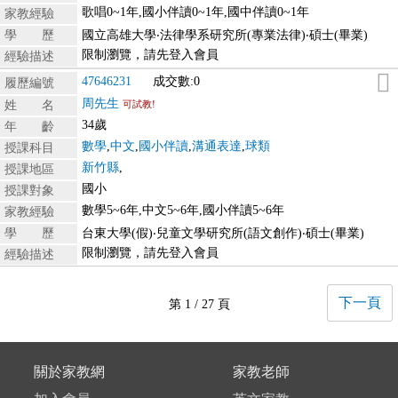
歌唱0~1年,國小伴讀0~1年,國中伴讀0~1年
家教經驗
學 歷
國立高雄大學‧法律學系研究所(專業法律)‧碩士(畢業)
限制瀏覽，請先登入會員
經驗描述
47646231
成交數:0
履歷編號
周先生
姓 名
可試教!
34歲
年 齡
數學
,
中文
,
國小伴讀
,
溝通表達
,
球類
授課科目
新竹縣
,
授課地區
國小
授課對象
數學5~6年,中文5~6年,國小伴讀5~6年
家教經驗
學 歷
台東大學(假)‧兒童文學研究所(語文創作)‧碩士(畢業)
限制瀏覽，請先登入會員
經驗描述
下一頁
第 1 / 27 頁
關於家教網
家教老師