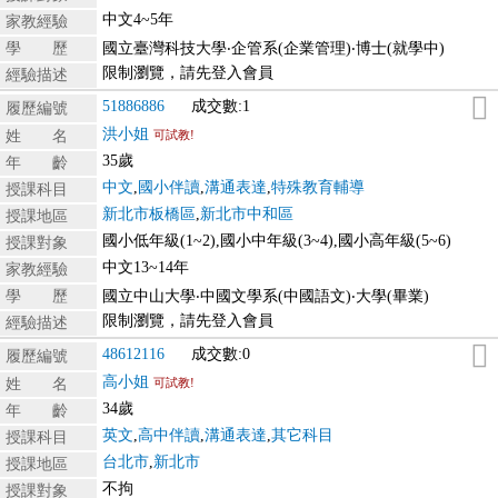
中文4~5年
家教經驗
學 歷
國立臺灣科技大學‧企管系(企業管理)‧博士(就學中)
限制瀏覽，請先登入會員
經驗描述
51886886
成交數:1
履歷編號
洪小姐
姓 名
可試教!
35歲
年 齡
中文
,
國小伴讀
,
溝通表達
,
特殊教育輔導
授課科目
新北市板橋區
,
新北市中和區
授課地區
國小低年級(1~2),國小中年級(3~4),國小高年級(5~6)
授課對象
中文13~14年
家教經驗
學 歷
國立中山大學‧中國文學系(中國語文)‧大學(畢業)
限制瀏覽，請先登入會員
經驗描述
48612116
成交數:0
履歷編號
高小姐
姓 名
可試教!
34歲
年 齡
英文
,
高中伴讀
,
溝通表達
,
其它科目
授課科目
台北市
,
新北市
授課地區
不拘
授課對象