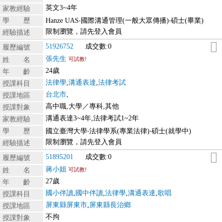
英文3~4年
家教經驗
學 歷
Hanze UAS‧國際溝通管理(一般大眾傳播)‧碩士(畢業)
限制瀏覽，請先登入會員
經驗描述
51926752
成交數:0
履歷編號
張先生
姓 名
可試教!
24歲
年 齡
法律學
,
溝通表達
,
法律考試
授課科目
台北市
,
授課地區
高中職,大學／專科,其他
授課對象
溝通表達3~4年,法律考試1~2年
家教經驗
學 歷
國立臺灣大學‧法律學系(專業法律)‧碩士(就學中)
限制瀏覽，請先登入會員
經驗描述
51895201
成交數:0
履歷編號
蔣小姐
姓 名
可試教!
27歲
年 齡
國小伴讀
,
國中伴讀
,
法律學
,
溝通表達
,
歌唱
授課科目
屏東縣屏東市
,
屏東縣長治鄉
授課地區
不拘
授課對象