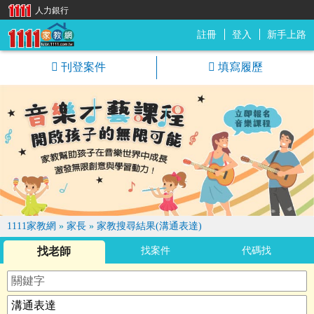
人力銀行
註冊
登入
新手上路
1111家教網
刊登案件
填寫履歷
1111家教網
»
家長
»
家教搜尋結果(溝通表達)
找老師
找案件
代碼找