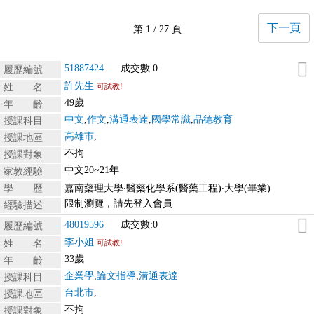
下一頁
第 1 / 27 頁
51887424
成交數:0
履歷編號
許先生
姓 名
可試教!
49歲
年 齡
中文
,
作文
,
溝通表達
,
國學常識
,
品德教育
授課科目
高雄市
,
授課地區
不拘
授課對象
中文20~21年
家教經驗
學 歷
嘉南藥理大學‧醫藥化學系(醫藥工程)‧大學(畢業)
限制瀏覽，請先登入會員
經驗描述
48019596
成交數:0
履歷編號
李小姐
姓 名
可試教!
33歲
年 齡
企業學
,
論文指導
,
溝通表達
授課科目
台北市
,
授課地區
不拘
授課對象