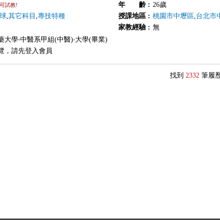
年 齡
:
26歲
可試教!
球
,
其它科目
,
專技特種
授課地區
:
桃園市中壢區
,
台北市
家教經驗
:
無
大學‧中醫系甲組(中醫)‧大學(畢業)
覽，請先登入會員
找到
2332
筆履