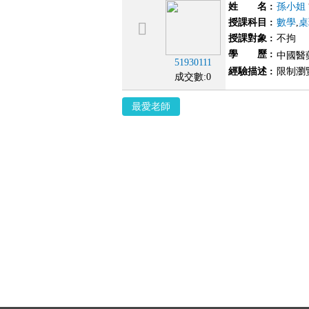
姓 名
:
孫小姐
授課科目
:
數學
,
桌
授課對象
:
不拘
學 歷
:
中國醫藥
51930111
經驗描述
:
限制瀏
成交數:0
最愛老師