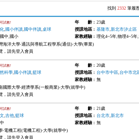
找到
2332
筆履
年 齡
:
23歲
可試教!
化
,
國小伴讀
,
國中伴讀
,
桌球
授課地區
:
基隆市
,
新北市汐止區
,國中,國小
家教經驗
:
理化4~5年,物理4~5年
灣海洋大學‧通訊與導航工程學系(通信)‧大學(畢業)
覽，請先登入會員
年 齡
:
20歲
可試教!
然科學
,
國小伴讀
,
籃球
授課地區
:
台中市中區
,
台中市北
家教經驗
:
無
南國際大學‧經濟學系(一般商業)‧大學(就學中)
覽，請先登入會員
年 齡
:
21歲
可試教!
文
,
吉他
,
籃球
授課地區
:
台北市
,
新北市
國中
家教經驗
:
無
‧電機工程(電機工程)‧大學(就學中)
覽，請先登入會員