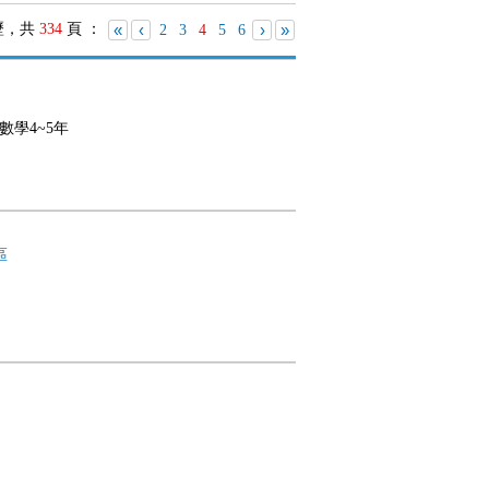
歷，共
334
頁 ：
«
‹
›
»
2
3
4
5
6
,數學4~5年
區