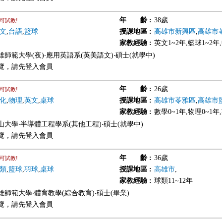
年 齡
:
38歲
可試教!
文
,
台語
,
籃球
授課地區
:
高雄市新興區
,
高雄市
家教經驗
:
英文1~2年,籃球1~2年
師範大學(夜)‧應用英語系(英美語文)‧碩士(就學中)
覽，請先登入會員
年 齡
:
26歲
可試教!
化
,
物理
,
英文
,
桌球
授課地區
:
高雄市苓雅區
,
高雄市
家教經驗
:
數學0~1年,物理0~1年
山大學‧半導體工程學系(其他工程)‧碩士(就學中)
覽，請先登入會員
年 齡
:
36歲
可試教!
類
,
籃球
,
羽球
,
桌球
授課地區
:
高雄市
,
家教經驗
:
球類11~12年
雄師範大學‧體育教學(綜合教育)‧碩士(畢業)
覽，請先登入會員