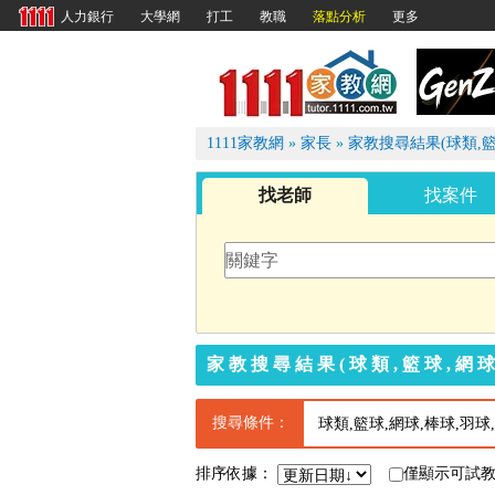
大學網
打工
教職
落點分析
更多
人力銀行
1111
1111家教網
»
家長
»
家教搜尋結果(球類,籃
找老師
找案件
家教搜尋結果(球類,籃球,網球
搜尋條件：
球類,籃球,網球,棒球,羽
排序依據：
僅顯示可試