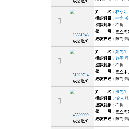
成交數:0
姓 名
:
林小姐
授課科目
:
中文
,
英
授課對象
:
不拘
學 歷
:
國立高雄
28661946
經驗描述
:
限制瀏
成交數:0
姓 名
:
鄭先生
授課科目
:
數學
,
理
授課對象
:
不拘
學 歷
:
國立中
51920714
經驗描述
:
限制瀏
成交數:0
姓 名
:
洪先生
授課科目
:
游泳
,
球
授課對象
:
不拘
學 歷
:
國立高
45599099
經驗描述
:
限制瀏
成交數:0