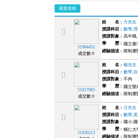
最愛老師
姓 名
:
方先生
授課科目
:
數學
,
理
授課對象
:
高中職
學 歷
:
國立臺
51904452
經驗描述
:
限制瀏
成交數:0
姓 名
:
楊先生
授課科目
:
數學
,
自
授課對象
:
不拘
學 歷
:
國立暨
51917905
經驗描述
:
限制瀏
成交數:0
姓 名
:
汪先生
授課科目
:
數學
,
英
授課對象
:
國小,
學 歷
:
輔仁大學
51930213
經驗描述
:
限制瀏