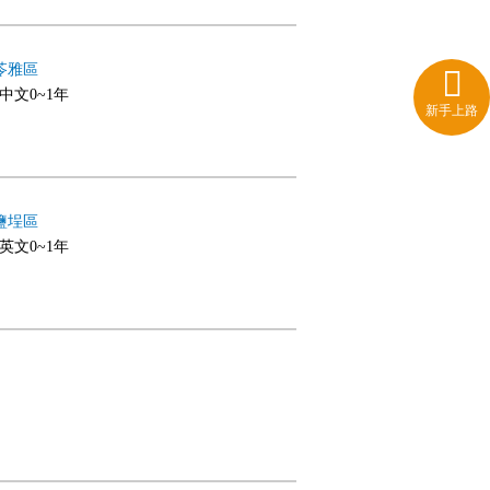
苓雅區
,中文0~1年
新手上路
鹽埕區
,英文0~1年