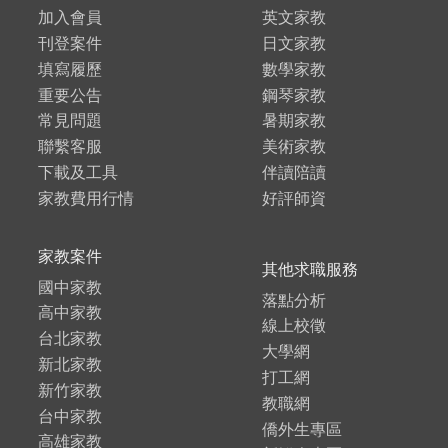
加入會員
英文家教
刊登案件
日文家教
填寫履歷
數學家教
重要公告
鋼琴家教
常見問題
暑期家教
聯繫客服
美術家教
下載及工具
伴讀陪讀
家教費用行情
好評師資
家教案件
其他求職服務
國中家教
落點分析
高中家教
線上校徵
台北家教
大學網
新北家教
打工網
新竹家教
教職網
台中家教
僑外生專區
高雄家教