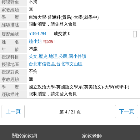
不拘
授課對象
無
家教經驗
學 歷
東海大學‧普通科(貿易)‧大學(就學中)
限制瀏覽，請先登入會員
經驗描述
51891294
成交數:0
履歷編號
鐘小姐
姓 名
可試教!
25歲
年 齡
英文
,
歷史
,
地理
,
公民
,
國小伴讀
授課科目
台北市信義區
,
台北市文山區
授課地區
不拘
授課對象
無
家教經驗
學 歷
國立政治大學‧英國語文學系(英美語文)‧大學(就學中)
限制瀏覽，請先登入會員
經驗描述
上一頁
下一頁
第 4 / 21 頁
關於家教網
家教老師