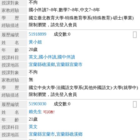
不拘
授課對象
國小伴讀7~8年,數學7~8年,中文7~8年
家教經驗
學 歷
國立臺北教育大學‧特殊教育學系(特殊教育)‧碩士(畢業)
限制瀏覽，請先登入會員
經驗描述
51918899
成交數:0
履歷編號
黃小姐
姓 名
20歲
年 齡
英文
,
國小伴讀
,
國中伴讀
授課科目
宜蘭縣礁溪鄉
,
宜蘭縣宜蘭市
授課地區
不拘
授課對象
無
家教經驗
學 歷
國立中央大學‧法國語文學系(其他外國語文)‧大學(就學中)
限制瀏覽，請先登入會員
經驗描述
51903030
成交數:0
履歷編號
賴先生
姓 名
可試教!
21歲
年 齡
英文
授課科目
宜蘭縣宜蘭市
,
宜蘭縣礁溪鄉
授課地區