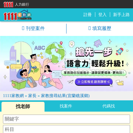
人力銀行
註冊
登入
新手上路
1111家教網
刊登案件
填寫履歷
1111家教網
»
家長
»
家教搜尋結果(宜蘭礁溪鄉)
找老師
找案件
代碼找