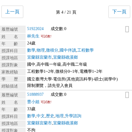
上一頁
下一頁
第 4 / 21 頁
51922024
成交數:0
履歷編號
林先生
姓 名
可試教!
24歲
年 齡
數學
,
物理
,
微積分
,
國中伴讀
,
工程數學
授課科目
宜蘭縣宜蘭市
,
宜蘭縣礁溪鄉
授課地區
國中,高中職一年級,高中職二年級
授課對象
工程數學1~2年,微積分0~1年,電機學1~2年
家教經驗
學 歷
國立臺灣大學‧電信所(其他資訊科學)‧碩士(就學中)
限制瀏覽，請先登入會員
經驗描述
51888937
成交數:0
履歷編號
曹小姐
姓 名
可試教!
33歲
年 齡
數學
,
中文
,
歷史
,
地理
,
升學諮詢
授課科目
宜蘭縣宜蘭市
,
宜蘭縣礁溪鄉
授課地區
不拘
授課對象