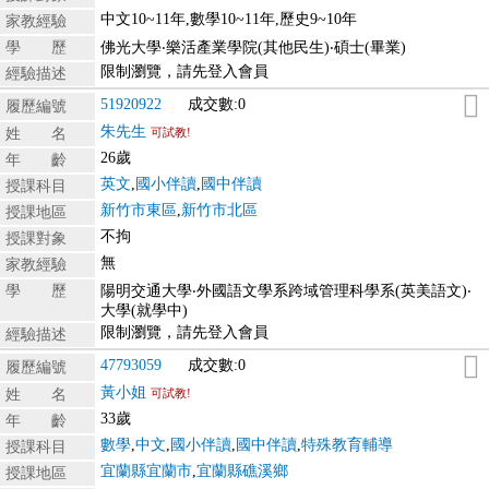
中文10~11年,數學10~11年,歷史9~10年
家教經驗
學 歷
佛光大學‧樂活產業學院(其他民生)‧碩士(畢業)
限制瀏覽，請先登入會員
經驗描述
51920922
成交數:0
履歷編號
朱先生
姓 名
可試教!
26歲
年 齡
英文
,
國小伴讀
,
國中伴讀
授課科目
新竹市東區
,
新竹市北區
授課地區
不拘
授課對象
無
家教經驗
學 歷
陽明交通大學‧外國語文學系跨域管理科學系(英美語文)‧
大學(就學中)
限制瀏覽，請先登入會員
經驗描述
47793059
成交數:0
履歷編號
黃小姐
姓 名
可試教!
33歲
年 齡
數學
,
中文
,
國小伴讀
,
國中伴讀
,
特殊教育輔導
授課科目
宜蘭縣宜蘭市
,
宜蘭縣礁溪鄉
授課地區