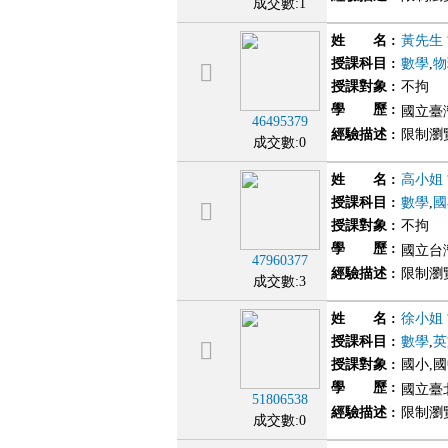
成交數:1
姓 名
:
黃先生
授課科目
:
數學
,
物
授課對象
:
不拘
學 歷
:
國立臺
46495379
經驗描述
:
限制瀏
成交數:0
姓 名
:
高小姐
授課科目
:
數學
,
國
授課對象
:
不拘
學 歷
:
國立台灣
47960377
經驗描述
:
限制瀏
成交數:3
姓 名
:
徐小姐
授課科目
:
數學
,
英
授課對象
:
國小,
學 歷
:
國立臺
51806538
經驗描述
:
限制瀏
成交數:0