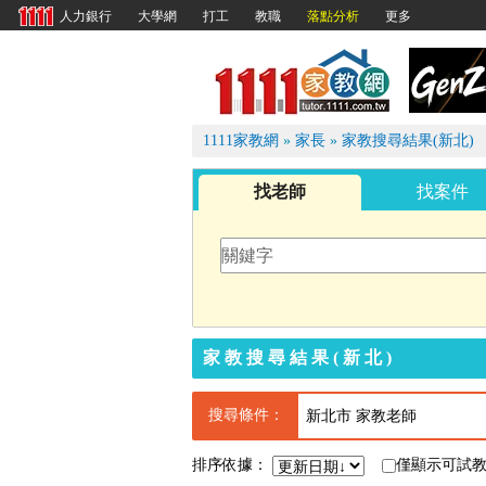
大學網
打工
教職
落點分析
更多
人力銀行
1111
1111家教網
»
家長
»
家教搜尋結果(新北)
找老師
找案件
家教搜尋結果(新北)
搜尋條件：
新北市 家教老師
排序依據：
僅顯示可試