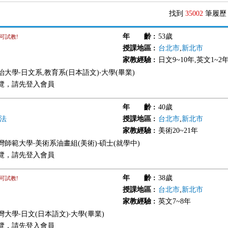
找到
35002
筆履歷
年 齡
:
53歲
可試教!
授課地區
:
台北市
,
新北市
家教經驗
:
日文9~10年,英文1~2
大學‧日文系,教育系(日本語文)‧大學(畢業)
覽，請先登入會員
年 齡
:
40歲
法
授課地區
:
台北市
,
新北市
家教經驗
:
美術20~21年
灣師範大學‧美術系油畫組(美術)‧碩士(就學中)
覽，請先登入會員
年 齡
:
38歲
可試教!
授課地區
:
台北市
,
新北市
家教經驗
:
英文7~8年
大學‧日文(日本語文)‧大學(畢業)
覽，請先登入會員