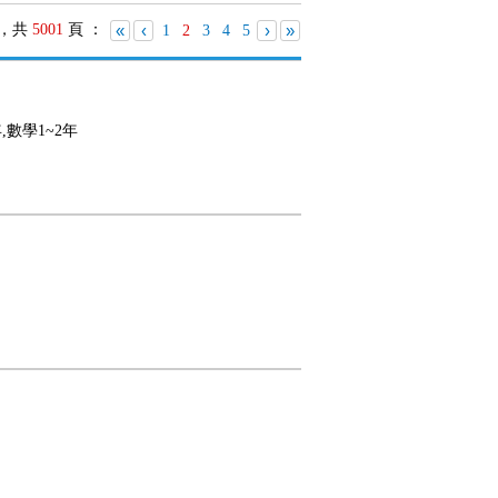
，共
5001
頁 ：
«
‹
›
»
1
2
3
4
5
年,數學1~2年