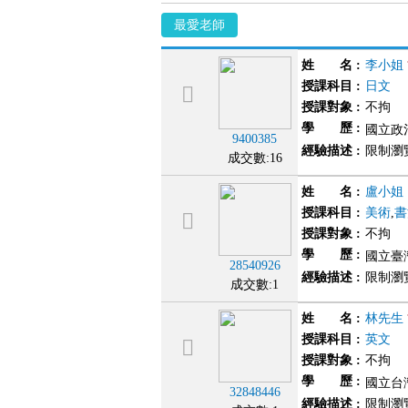
最愛老師
姓 名
:
李小姐
授課科目
:
日文
授課對象
:
不拘
學 歷
:
國立政治
9400385
經驗描述
:
限制瀏
成交數:16
姓 名
:
盧小姐
授課科目
:
美術
,
書
授課對象
:
不拘
學 歷
:
國立臺
28540926
經驗描述
:
限制瀏
成交數:1
姓 名
:
林先生
授課科目
:
英文
授課對象
:
不拘
學 歷
:
國立台灣
32848446
經驗描述
:
限制瀏