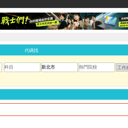
家教網
代碼找
教