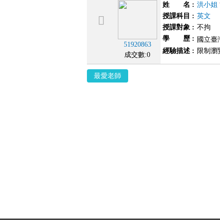
姓 名
:
洪小姐
授課科目
:
英文
授課對象
:
不拘
學 歷
:
國立臺
51920863
經驗描述
:
限制瀏
成交數:0
最愛老師