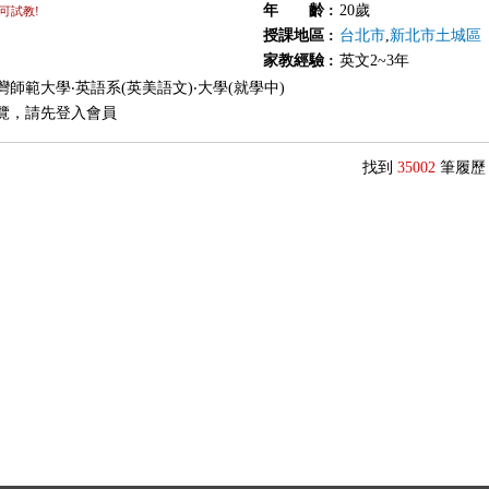
年 齡
:
20歲
可試教!
授課地區
:
台北市
,
新北市土城區
家教經驗
:
英文2~3年
灣師範大學‧英語系(英美語文)‧大學(就學中)
覽，請先登入會員
找到
35002
筆履歷