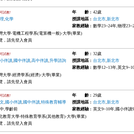
年 齡
:
42歲
可試教!
理
,
化學
授課地區
:
台北市
,
新北市
家教經驗
:
數學23~24年,物理23~
灣大學‧電機工程學系(電算機一般)‧大學(畢業)
覽，請先登入會員
年 齡
:
32歲
可試教!
小伴讀
,
國中伴讀
,
高中伴讀
,
升學諮詢
授課地區
:
台北市
,
新北市
家教經驗
:
數學12~13年,英文9~1
大學‧經濟學系(經濟)‧大學(畢業)
覽，請先登入會員
年 齡
:
29歲
可試教!
文
,
國小伴讀
,
國中伴讀
,
特殊教育輔導
授課地區
:
台北市
,
新北市
國中,學齡前
家教經驗
:
英文9~10年,國小伴讀9
北教育大學‧特殊教育學系(其他教育)‧大學(畢業)
覽，請先登入會員