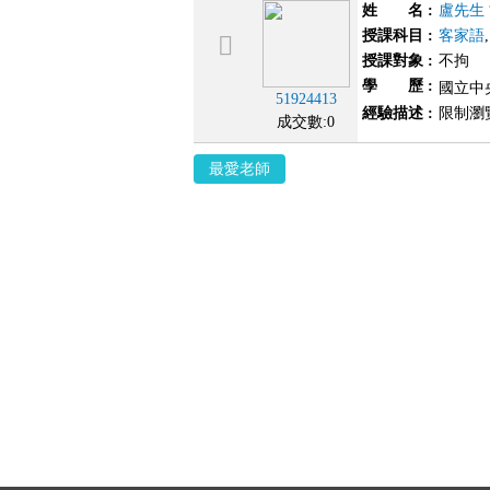
姓 名
:
盧先生
授課科目
:
客家語
,
授課對象
:
不拘
學 歷
:
國立中
51924413
經驗描述
:
限制瀏
成交數:0
最愛老師