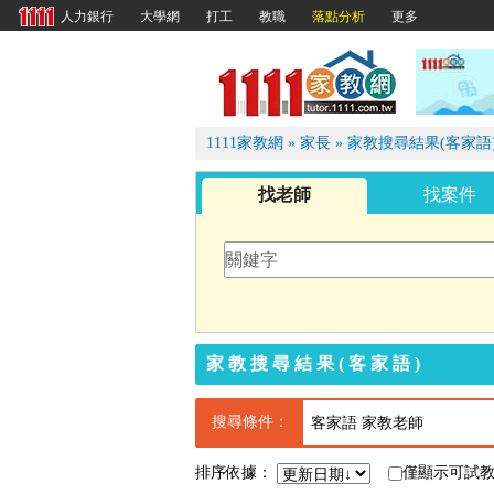
大學網
打工
教職
落點分析
更多
人力銀行
1111
1111家教網
»
家長
»
家教搜尋結果(客家語
找老師
找案件
家教搜尋結果(客家語)
搜尋條件：
客家語 家教老師
排序依據：
僅顯示可試