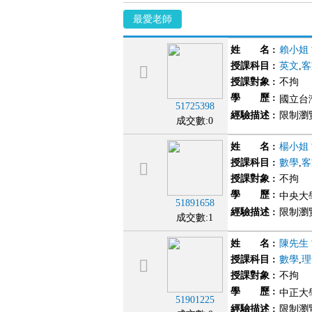
最愛老師
姓 名
:
賴小姐
授課科目
:
英文
,
客
授課對象
:
不拘
學 歷
:
國立台灣
51725398
經驗描述
:
限制瀏
成交數:0
姓 名
:
楊小姐
授課科目
:
數學
,
客
授課對象
:
不拘
學 歷
:
中央大學
51891658
經驗描述
:
限制瀏
成交數:1
姓 名
:
陳先生
授課科目
:
數學
,
理
授課對象
:
不拘
學 歷
:
中正大學
51901225
經驗描述
:
限制瀏