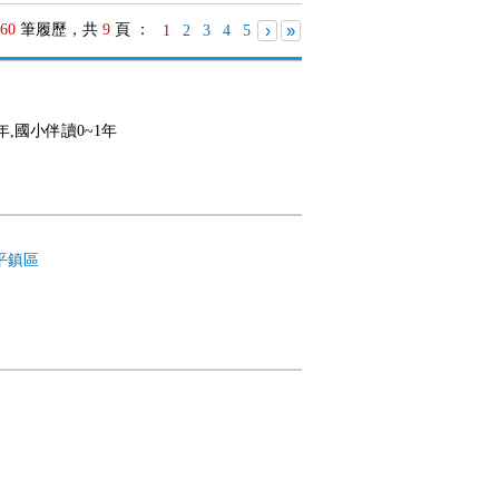
60
筆履歷，共
9
頁 ：
›
»
1
2
3
4
5
年,國小伴讀0~1年
平鎮區