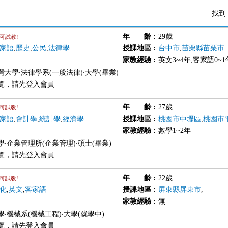
找到
年 齡
:
29歲
可試教!
家語
,
歷史
,
公民
,
法律學
授課地區
:
台中市
,
苗栗縣苗栗市
家教經驗
:
英文3~4年,客家語0~1
大學‧法律學系(一般法律)‧大學(畢業)
覽，請先登入會員
年 齡
:
27歲
可試教!
家語
,
會計學
,
統計學
,
經濟學
授課地區
:
桃園市中壢區
,
桃園市
家教經驗
:
數學1~2年
‧企業管理所(企業管理)‧碩士(畢業)
覽，請先登入會員
年 齡
:
22歲
可試教!
化
,
英文
,
客家語
授課地區
:
屏東縣屏東市
,
家教經驗
:
無
‧機械系(機械工程)‧大學(就學中)
覽，請先登入會員