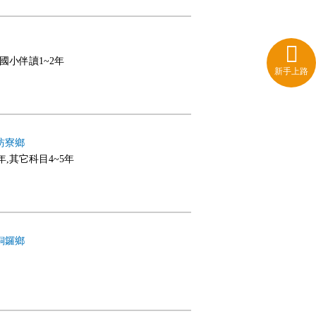
,國小伴讀1~2年
新手上路
枋寮鄉
0年,其它科目4~5年
銅鑼鄉