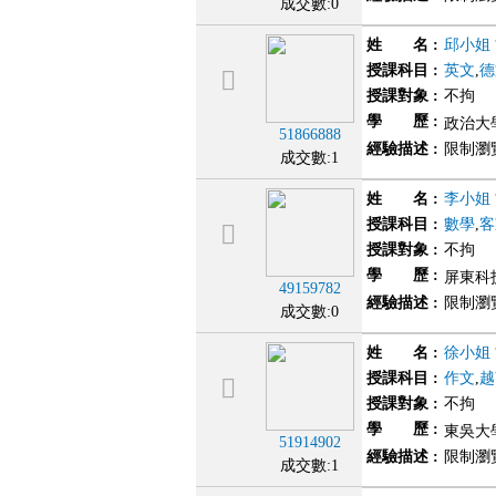
成交數:0
姓 名
:
邱小姐
授課科目
:
英文
,
德
授課對象
:
不拘
學 歷
:
政治大學
51866888
經驗描述
:
限制瀏
成交數:1
姓 名
:
李小姐
授課科目
:
數學
,
客
授課對象
:
不拘
學 歷
:
屏東科
49159782
經驗描述
:
限制瀏
成交數:0
姓 名
:
徐小姐
授課科目
:
作文
,
越
授課對象
:
不拘
學 歷
:
東吳大學
51914902
經驗描述
:
限制瀏
成交數:1