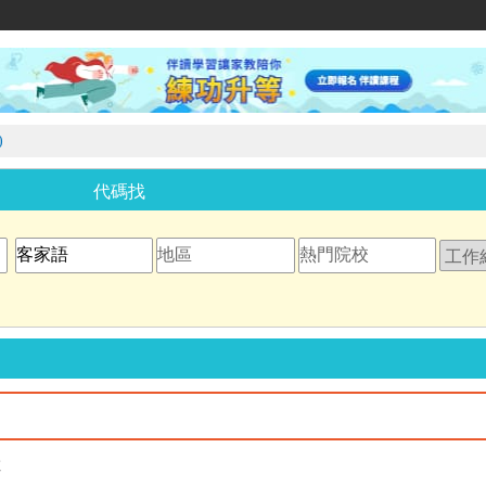
家教網
)
代碼找
教