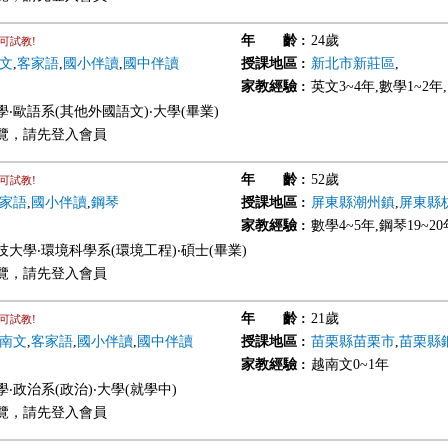
年 齡
:
24歲
可試教!
文
,
客家語
,
國小伴讀
,
國中伴讀
授課地區
:
新北市新莊區
,
家教經驗
:
英文3~4年,數學1~2年
‧歐語系(其他外國語文)‧大學(畢業)
覽，請先登入會員
年 齡
:
52歲
可試教!
家語
,
國小伴讀
,
鋼琴
授課地區
:
屏東縣潮州鎮
,
屏東縣
家教經驗
:
數學4~5年,鋼琴19~2
技大學‧環境科學系(環境工程)‧碩士(畢業)
覽，請先登入會員
年 齡
:
21歲
可試教!
南文
,
客家語
,
國小伴讀
,
國中伴讀
授課地區
:
苗栗縣苗栗市
,
苗栗縣
家教經驗
:
越南文0~1年
‧政治系(政治)‧大學(就學中)
覽，請先登入會員