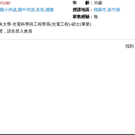
年 齡
:
30歲
可試教!
國小伴讀
,
國中伴讀
,
長笛
,
國樂
授課地區
:
桃園市
,
新竹縣
家教經驗
:
無
央大學‧光電科學與工程學系(光電工程)‧碩士(畢業)
覽，請先登入會員
找到