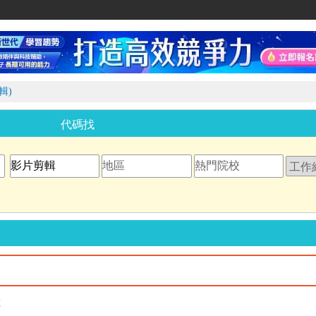
家教網
輯)
代碼找
教