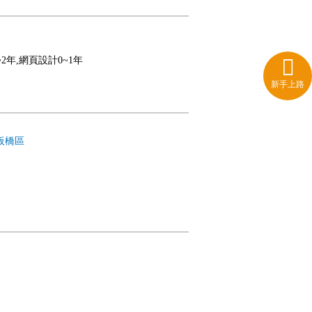
~2年,網頁設計0~1年
新手上路
板橋區