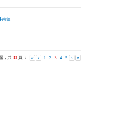
斗南鎮
歷，共
33
頁 ：
«
‹
›
»
1
2
3
4
5