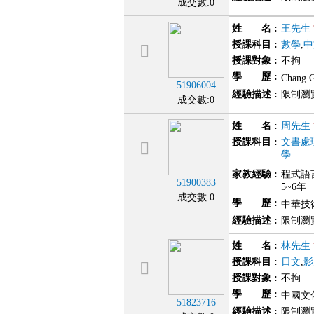
成交數:0
姓 名
:
王先生
授課科目
:
數學
,
中
授課對象
:
不拘
學 歷
:
Chang 
51906004
經驗描述
:
限制瀏
成交數:0
姓 名
:
周先生
授課科目
:
文書處
學
家教經驗
:
程式語言
51900383
5~6年
成交數:0
學 歷
:
中華技術
經驗描述
:
限制瀏
姓 名
:
林先生
授課科目
:
日文
,
影
授課對象
:
不拘
學 歷
:
中國文化
51823716
經驗描述
:
限制瀏