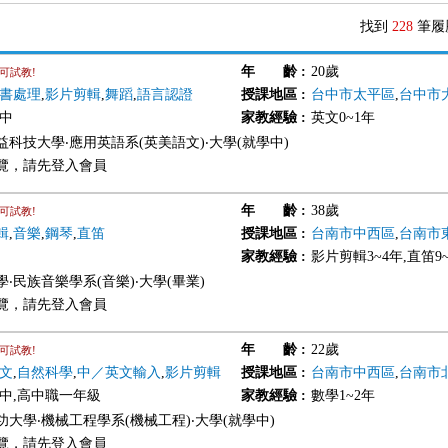
找到
228
筆履
年 齡
:
20歲
可試教!
書處理
,
影片剪輯
,
舞蹈
,
語言認證
授課地區
:
台中市太平區
,
台中市
國中
家教經驗
:
英文0~1年
益科技大學‧應用英語系(英美語文)‧大學(就學中)
覽，請先登入會員
年 齡
:
38歲
可試教!
輯
,
音樂
,
鋼琴
,
直笛
授課地區
:
台南市中西區
,
台南市
家教經驗
:
影片剪輯3~4年,直笛9~
‧民族音樂學系(音樂)‧大學(畢業)
覽，請先登入會員
年 齡
:
22歲
可試教!
文
,
自然科學
,
中／英文輸入
,
影片剪輯
授課地區
:
台南市中西區
,
台南市
國中,高中職一年級
家教經驗
:
數學1~2年
功大學‧機械工程學系(機械工程)‧大學(就學中)
覽，請先登入會員