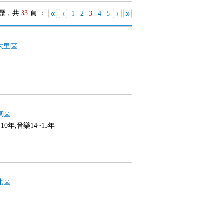
歷，共
33
頁 ：
«
‹
›
»
1
2
3
4
5
大里區
東區
10年,音樂14~15年
北區