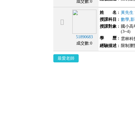
成交數:0
姓 名
:
黃先生
授課科目
:
數學
,
影
授課對象
:
國小高年
(3~4)
51890683
學 歷
:
雲林科
成交數:0
經驗描述
:
限制瀏
最愛老師