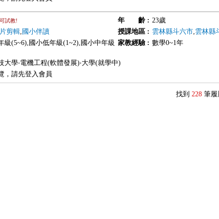
年 齡
:
23歲
可試教!
片剪輯
,
國小伴讀
授課地區
:
雲林縣斗六市
,
雲林縣
級(5~6),國小低年級(1~2),國小中年級
家教經驗
:
數學0~1年
技大學‧電機工程(軟體發展)‧大學(就學中)
覽，請先登入會員
找到
228
筆履