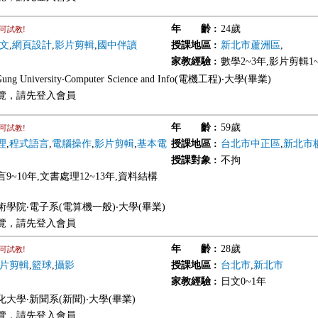
年 齡
:
24歲
可試教!
文
,
網頁設計
,
影片剪輯
,
國中伴讀
授課地區
:
新北市蘆洲區
,
家教經驗
:
數學2~3年,影片剪輯1
Gung University‧Computer Science and Info(電機工程)‧大學(畢業)
覽，請先登入會員
年 齡
:
59歲
可試教!
理
,
程式語言
,
電腦操作
,
影片剪輯
,
基本電
授課地區
:
台北市中正區
,
新北市
授課對象
:
不拘
9~10年,文書處理12~13年,資料結構
學院‧電子系(電算機一般)‧大學(畢業)
覽，請先登入會員
年 齡
:
28歲
可試教!
片剪輯
,
籃球
,
攝影
授課地區
:
台北市
,
新北市
家教經驗
:
日文0~1年
大學‧新聞系(新聞)‧大學(畢業)
覽，請先登入會員