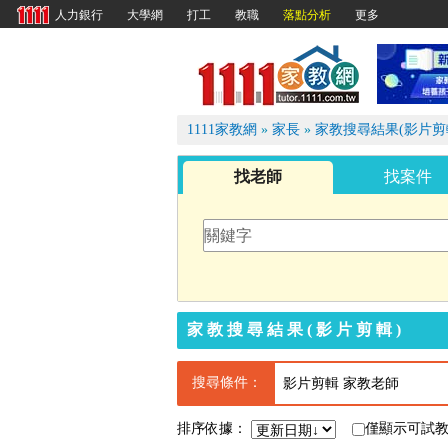
大學網
打工
教職
落點分析
更多
人力銀行
1111
1111家教網
»
家長
»
家教搜尋結果(影片剪
找老師
找案件
家教搜尋結果(影片剪輯)
搜尋條件：
影片剪輯 家教老師
排序依據：
僅顯示可試