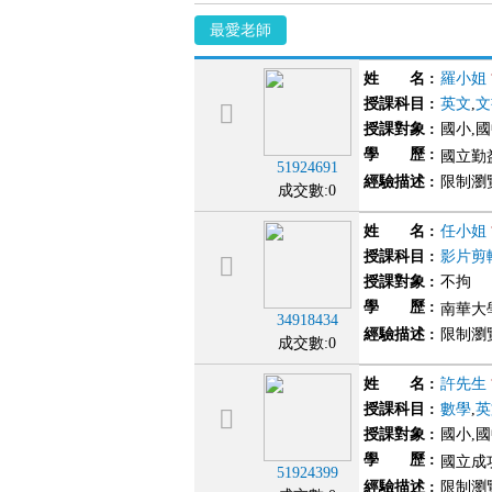
最愛老師
姓 名
:
羅小姐
授課科目
:
英文
,
文
授課對象
:
國小,
學 歷
:
國立勤
51924691
經驗描述
:
限制瀏
成交數:0
姓 名
:
任小姐
授課科目
:
影片剪
授課對象
:
不拘
學 歷
:
南華大學
34918434
經驗描述
:
限制瀏
成交數:0
姓 名
:
許先生
授課科目
:
數學
,
英
授課對象
:
國小,
學 歷
:
國立成
51924399
經驗描述
:
限制瀏