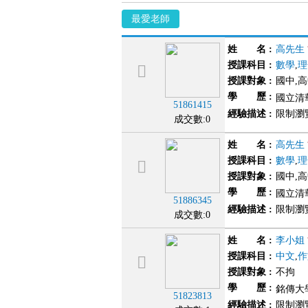
最愛老師
姓 名
:
高先生
授課科目
:
數學
,
理
授課對象
:
國中,
學 歷
:
國立清華
51861415
經驗描述
:
限制瀏
成交數:0
姓 名
:
高先生
授課科目
:
數學
,
理
授課對象
:
國中,
學 歷
:
國立清
51886345
經驗描述
:
限制瀏
成交數:0
姓 名
:
李小姐
授課科目
:
中文
,
作
授課對象
:
不拘
學 歷
:
銘傳大
51823813
經驗描述
:
限制瀏