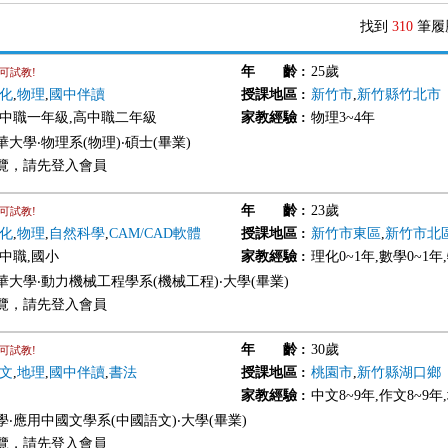
找到
310
筆履
年 齡
:
25歲
可試教!
化
,
物理
,
國中伴讀
授課地區
:
新竹市
,
新竹縣竹北市
高中職一年級,高中職二年級
家教經驗
:
物理3~4年
大學‧物理系(物理)‧碩士(畢業)
覽，請先登入會員
年 齡
:
23歲
可試教!
化
,
物理
,
自然科學
,
CAM/CAD軟體
授課地區
:
新竹市東區
,
新竹市北
高中職,國小
家教經驗
:
理化0~1年,數學0~1年
華大學‧動力機械工程學系(機械工程)‧大學(畢業)
覽，請先登入會員
年 齡
:
30歲
可試教!
文
,
地理
,
國中伴讀
,
書法
授課地區
:
桃園市
,
新竹縣湖口鄉
家教經驗
:
中文8~9年,作文8~9年
學‧應用中國文學系(中國語文)‧大學(畢業)
覽，請先登入會員