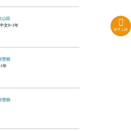
文山區
,中文0~1年
新手上路
新豐鄉
~1年
新豐鄉