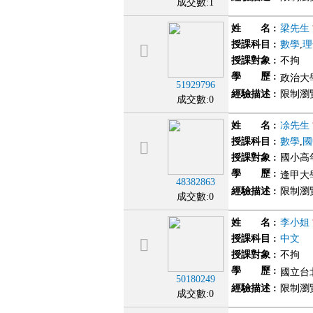
成交數:1
姓 名
:
梁先生
授課科目
:
數學
,
理
授課對象
:
不拘
學 歷
:
政治大
51929796
經驗描述
:
限制瀏
成交數:0
姓 名
:
凃先生
授課科目
:
數學
,
國
授課對象
:
國小高年
學 歷
:
逢甲大學
48382863
經驗描述
:
限制瀏
成交數:0
姓 名
:
李小姐
授課科目
:
中文
授課對象
:
不拘
學 歷
:
國立台
50180249
經驗描述
:
限制瀏
成交數:0