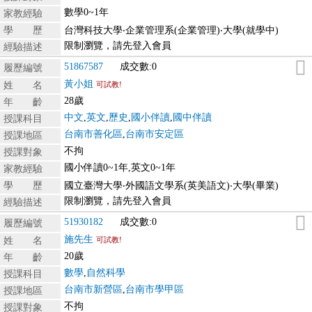
數學0~1年
家教經驗
學 歷
台灣科技大學‧企業管理系(企業管理)‧大學(就學中)
限制瀏覽，請先登入會員
經驗描述
51867587
成交數:0
履歷編號
黃小姐
姓 名
可試教!
28歲
年 齡
中文
,
英文
,
歷史
,
國小伴讀
,
國中伴讀
授課科目
台南市善化區
,
台南市安定區
授課地區
不拘
授課對象
國小伴讀0~1年,英文0~1年
家教經驗
學 歷
國立臺灣大學‧外國語文學系(英美語文)‧大學(畢業)
限制瀏覽，請先登入會員
經驗描述
51930182
成交數:0
履歷編號
施先生
姓 名
可試教!
20歲
年 齡
數學
,
自然科學
授課科目
台南市新營區
,
台南市學甲區
授課地區
不拘
授課對象