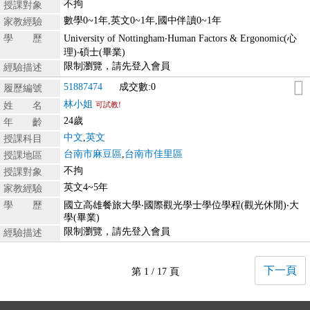
不拘
授課對象
數學0~1年,英文0~1年,國中伴讀0~1年
家教經驗
學 歷
University of Nottingham‧Human Factors & Ergonomic(心
理)‧碩士(畢業)
限制瀏覽，請先登入會員
經驗描述
51887474
成交數:0
履歷編號
林小姐
姓 名
可試教!
24歲
年 齡
中文
,
英文
授課科目
台南市麻豆區
,
台南市佳里區
授課地區
不拘
授課對象
英文4~5年
家教經驗
學 歷
國立高雄餐旅大學‧國際觀光學士學位學程(觀光休閒)‧大
學(畢業)
限制瀏覽，請先登入會員
經驗描述
下一頁
第 1 / 17 頁