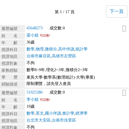
下一頁
第 1 / 17 頁
45648273
成交數:0
履歷編號
梁小姐
姓 名
可試教!
36歲
年 齡
數學
,
物理
,
微積分
,
高中伴讀
,
統計學
授課科目
台南市麻豆區
,
高雄市左營區
授課地區
不拘
授課對象
數學8~9年,理化2~3年,微積分2~3年
家教經驗
學 歷
東吳大學‧數學系(數理統計)‧大學(畢業)
限制瀏覽，請先登入會員
經驗描述
51925386
成交數:0
履歷編號
李小姐
姓 名
可試教!
19歲
年 齡
數學
,
英文
,
國小伴讀
,
會計學
,
經濟學
授課科目
台北市大安區
,
台南市佳里區
授課地區
不拘
授課對象