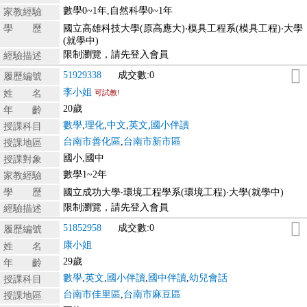
數學0~1年,自然科學0~1年
家教經驗
學 歷
國立高雄科技大學(原高應大)‧模具工程系(模具工程)‧大學
(就學中)
限制瀏覽，請先登入會員
經驗描述
51929338
成交數:0
履歷編號
李小姐
姓 名
可試教!
20歲
年 齡
數學
,
理化
,
中文
,
英文
,
國小伴讀
授課科目
台南市善化區
,
台南市新市區
授課地區
國小,國中
授課對象
數學1~2年
家教經驗
學 歷
國立成功大學‧環境工程學系(環境工程)‧大學(就學中)
限制瀏覽，請先登入會員
經驗描述
51852958
成交數:0
履歷編號
康小姐
姓 名
29歲
年 齡
數學
,
英文
,
國小伴讀
,
國中伴讀
,
幼兒會話
授課科目
台南市佳里區
,
台南市麻豆區
授課地區