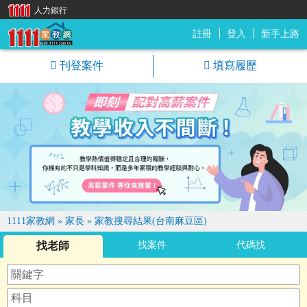
人力銀行
註冊
登入
新手上路
1111家教網
刊登案件
填寫履歷
1111家教網
»
家長
»
家教搜尋結果(台南麻豆區)
找老師
找案件
代碼找