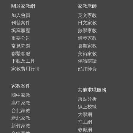
關於家教網
家教老師
加入會員
英文家教
刊登案件
日文家教
填寫履歷
數學家教
重要公告
鋼琴家教
常見問題
暑期家教
聯繫客服
美術家教
下載及工具
伴讀陪讀
家教費用行情
好評師資
家教案件
其他求職服務
國中家教
落點分析
高中家教
線上校徵
台北家教
大學網
新北家教
打工網
新竹家教
教職網