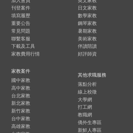
加入會員
英文家教
刊登案件
日文家教
填寫履歷
數學家教
重要公告
鋼琴家教
常見問題
暑期家教
聯繫客服
美術家教
下載及工具
伴讀陪讀
家教費用行情
好評師資
家教案件
其他求職服務
國中家教
落點分析
高中家教
線上校徵
台北家教
大學網
新北家教
打工網
新竹家教
教職網
台中家教
僑外生專區
高雄家教
新鮮人專區