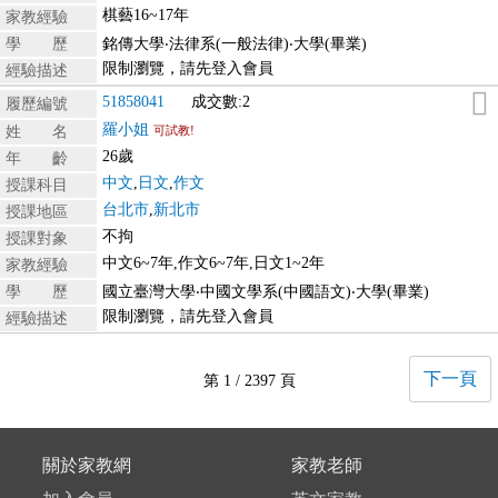
棋藝16~17年
家教經驗
學 歷
銘傳大學‧法律系(一般法律)‧大學(畢業)
限制瀏覽，請先登入會員
經驗描述
51858041
成交數:2
履歷編號
羅小姐
姓 名
可試教!
26歲
年 齡
中文
,
日文
,
作文
授課科目
台北市
,
新北市
授課地區
不拘
授課對象
中文6~7年,作文6~7年,日文1~2年
家教經驗
學 歷
國立臺灣大學‧中國文學系(中國語文)‧大學(畢業)
限制瀏覽，請先登入會員
經驗描述
下一頁
第 1 / 2397 頁
關於家教網
家教老師