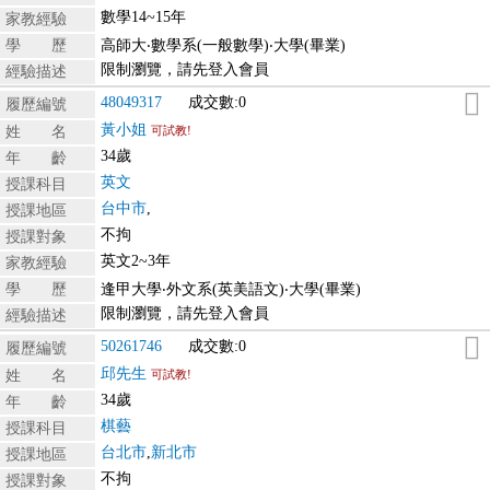
數學14~15年
家教經驗
學 歷
高師大‧數學系(一般數學)‧大學(畢業)
限制瀏覽，請先登入會員
經驗描述
48049317
成交數:0
履歷編號
黃小姐
姓 名
可試教!
34歲
年 齡
英文
授課科目
台中市
,
授課地區
不拘
授課對象
英文2~3年
家教經驗
學 歷
逢甲大學‧外文系(英美語文)‧大學(畢業)
限制瀏覽，請先登入會員
經驗描述
50261746
成交數:0
履歷編號
邱先生
姓 名
可試教!
34歲
年 齡
棋藝
授課科目
台北市
,
新北市
授課地區
不拘
授課對象