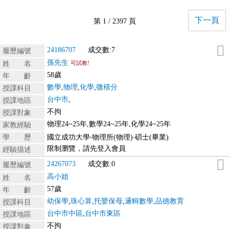
下一頁
第 1 / 2397 頁
24186707
成交數:7
履歷編號
孫先生
姓 名
可試教!
58歲
年 齡
數學
,
物理
,
化學
,
微積分
授課科目
台中市
,
授課地區
不拘
授課對象
物理24~25年,數學24~25年,化學24~25年
家教經驗
學 歷
國立成功大學‧物理所(物理)‧碩士(畢業)
限制瀏覽，請先登入會員
經驗描述
24267073
成交數:0
履歷編號
高小姐
姓 名
57歲
年 齡
幼保學
,
珠心算
,
托嬰保母
,
邏輯數學
,
品德教育
授課科目
台中市中區
,
台中市東區
授課地區
不拘
授課對象