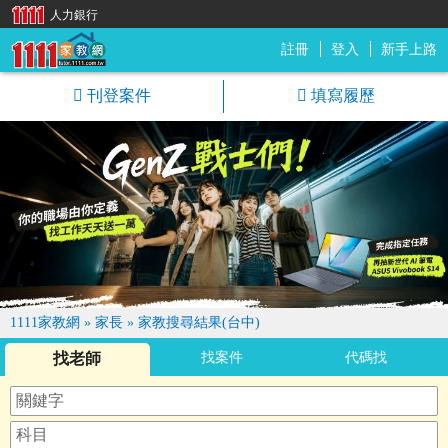
人力銀行
註冊
登入
新手上路
1111家教網
刊登案件
填寫履歷
1111家教網
»
家長
»
家教搜尋結果(台中)
找老師
找案件
代碼找