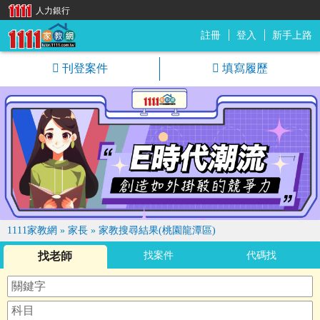
人力銀行
註冊
登入
新手上路
1111家教網
刊登案件
填寫履歷
1111家教網
»
家長
»
家教搜尋結果(桃園龍潭區)
找老師
找案件
代碼找