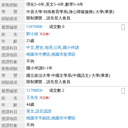
理化5~6年,英文5~6年,數學5~6年
家教經驗
學 歷
中原大學‧特殊教育學系(身心障礙服務)‧大學(畢業)
限制瀏覽，請先登入會員
經驗描述
51876900
成交數:0
履歷編號
劉小姐
姓 名
可試教!
25歲
年 齡
中文
,
歷史
,
地理
,
公民
,
國小伴讀
授課科目
桃園市中壢區
,
桃園市龍潭區
授課地區
不拘
授課對象
國小伴讀0~1年
家教經驗
學 歷
國立政治大學‧中國文學系(中國語文)‧大學(畢業)
限制瀏覽，請先登入會員
經驗描述
51798850
成交數:2
履歷編號
王先生
姓 名
可試教!
44歲
年 齡
英文
,
語言認證
授課科目
桃園市平鎮區
,
桃園市中壢區
授課地區
不拘
授課對象