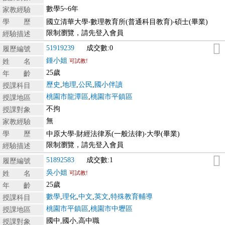
數學5~6年
家教經驗
學 歷
國立清華大學‧數理教育所(普通科目教育)‧碩士(畢業)
限制瀏覽，請先登入會員
經驗描述
51919239
成交數:0
履歷編號
鍾小姐
姓 名
可試教!
25歲
年 齡
歷史
,
地理
,
公民
,
國小伴讀
授課科目
桃園市龍潭區
,
桃園市平鎮區
授課地區
不拘
授課對象
無
家教經驗
學 歷
中原大學‧財經法律系(一般法律)‧大學(畢業)
限制瀏覽，請先登入會員
經驗描述
51892583
成交數:1
履歷編號
吳小姐
姓 名
可試教!
25歲
年 齡
數學
,
理化
,
中文
,
英文
,
特殊教育輔導
授課科目
桃園市平鎮區
,
桃園市中壢區
授課地區
國中,國小,高中職
授課對象