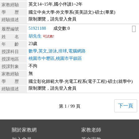
英文14~15年,國小伴讀1~2年
家教經驗
學 歷
國立中央大學‧外文學系(英美語文)‧碩士(畢業)
限制瀏覽，請先登入會員
經驗描述
51921188
成交數:0
履歷編號
胡先生
姓 名
可試教!
23歲
年 齡
數學
,
英文
,
游泳
,
排球
,
電腦網路
授課科目
桃園市中壢區
,
桃園市平鎮區
授課地區
不拘
授課對象
無
家教經驗
學 歷
國立彰化師範大學‧光電工程系(電子工程)‧碩士(就學中)
限制瀏覽，請先登入會員
經驗描述
下一頁
第 1 / 99 頁
關於家教網
家教老師