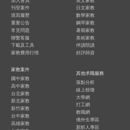
加入會員
英文家教
刊登案件
日文家教
填寫履歷
數學家教
重要公告
鋼琴家教
常見問題
暑期家教
聯繫客服
美術家教
下載及工具
伴讀陪讀
家教費用行情
好評師資
家教案件
其他求職服務
國中家教
落點分析
高中家教
線上校徵
台北家教
大學網
新北家教
打工網
新竹家教
教職網
台中家教
僑外生專區
高雄家教
新鮮人專區