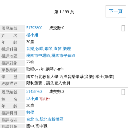
下一頁
第 1 / 99 頁
51793800
成交數:0
履歷編號
楊小姐
姓 名
30歲
年 齡
音樂
,
歌唱
,
鋼琴
,
直笛
,
樂理
授課科目
桃園市中壢區
,
桃園市平鎮區
授課地區
不拘
授課對象
歌唱6~7年,鋼琴7~8年
家教經驗
學 歷
國立台北教育大學‧西洋音樂學系(音樂)‧碩士(畢業)
限制瀏覽，請先登入會員
經驗描述
51458762
成交數:2
履歷編號
邱小姐
姓 名
可試教!
30歲
年 齡
數學
授課科目
台北市
,
新北市板橋區
授課地區
國中,高中職
授課對象