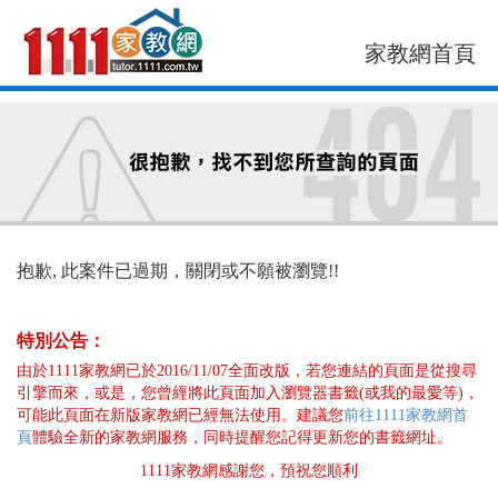
家教網首頁
找老師
找案件
抱歉, 此案件已過期，關閉或不願被瀏覽!!
特別公告：
由於1111家教網已於2016/11/07全面改版，若您連結的頁面是從搜尋
引擎而來，或是，您曾經將此頁面加入瀏覽器書籤(或我的最愛等)，
可能此頁面在新版家教網已經無法使用。建議您
前往1111家教網首
頁
體驗全新的家教網服務，同時提醒您記得更新您的書籤網址。
1111家教網感謝您，預祝您順利