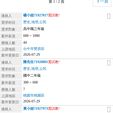
下一頁
第 1 / 2 頁
楊小姐
71927817
需試教!
連絡人
歷史
,
地理
,
公民
需求科目
高中職三年級
需求對象
600 ~ 1000
案件薪資
44
應徵人數
台中市豐原區
上課地區
2026-07-29
案件更新日
陳先生
71928001
需試教!
連絡人
歷史
,
地理
,
公民
需求科目
國中二年級
需求對象
300 ~ 600
案件薪資
7
應徵人數
桃園市桃園區
上課地區
2026-07-29
案件更新日
黃小姐
71927973
需試教!
連絡人