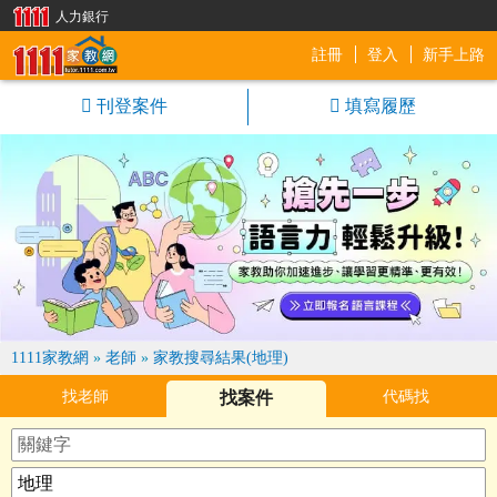
人力銀行
註冊
登入
新手上路
1111家教網
刊登案件
填寫履歷
1111家教網
»
老師
»
家教搜尋結果(地理)
找老師
找案件
代碼找