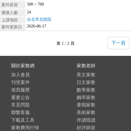
500 ~ 700
案件薪資
24
應徵人數
台北市北投區
上課地區
2026-06-17
案件更新日
下一頁
第 1 / 2 頁
關於家教網
家教老師
加入會員
英文家教
刊登案件
日文家教
填寫履歷
數學家教
重要公告
鋼琴家教
常見問題
暑期家教
聯繫客服
美術家教
下載及工具
伴讀陪讀
家教費用行情
好評師資