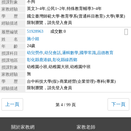
不拘
授課對象
英文3~4年,公民1~2年,特殊教育輔導3~4年
家教經驗
學 歷
國立臺灣師範大學‧教育學系(普通科目教育)‧大學(畢業)
限制瀏覽，請先登入會員
經驗描述
51928963
成交數:0
履歷編號
施小姐
姓 名
24歲
年 齡
幼兒勞作
,
幼兒會話
,
邏輯數學
,
國學常識
,
品德教育
授課科目
彰化縣鹿港鎮
,
彰化縣線西鄉
授課地區
幼稚園小班,幼稚園大班,幼稚園中班
授課對象
無
家教經驗
學 歷
台中科技大學(假)‧商業經營(企業管理)‧專科(畢業)
限制瀏覽，請先登入會員
經驗描述
上一頁
下一頁
第 4 / 99 頁
關於家教網
家教老師