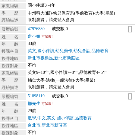
國小伴讀3~4年
家教經驗
學 歷
中州科大(假)‧幼兒保育系(學前教育)‧大學(畢業)
限制瀏覽，請先登入會員
經驗描述
47976880
成交數:0
履歷編號
詹小姐
姓 名
可試教!
33歲
年 齡
英文
,
國小伴讀
,
幼兒勞作
,
幼兒會話
,
品德教育
授課科目
新北市板橋區
,
新北市新莊區
授課地區
不拘
授課對象
英文9~10年,國小伴讀7~8年,品德教育4~5年
家教經驗
學 歷
輔仁大學‧法律(一般法律)‧大學(畢業)
限制瀏覽，請先登入會員
經驗描述
51898119
成交數:0
履歷編號
鄒先生
姓 名
可試教!
29歲
年 齡
數學
,
中文
,
英文
,
國小伴讀
,
品德教育
授課科目
台北市
,
新北市新莊區
授課地區
不拘
授課對象