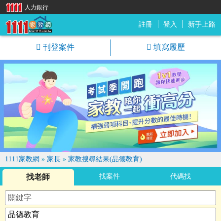
人力銀行
註冊
登入
新手上路
1111家教網
刊登案件
填寫履歷
1111家教網
»
家長
»
家教搜尋結果(品德教育)
找老師
找案件
代碼找