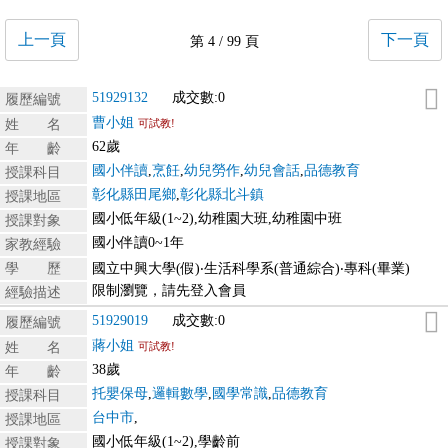
上一頁
下一頁
第 4 / 99 頁
51929132
成交數:0
履歷編號
曹小姐
姓 名
可試教!
62歲
年 齡
國小伴讀
,
烹飪
,
幼兒勞作
,
幼兒會話
,
品德教育
授課科目
彰化縣田尾鄉
,
彰化縣北斗鎮
授課地區
國小低年級(1~2),幼稚園大班,幼稚園中班
授課對象
國小伴讀0~1年
家教經驗
學 歷
國立中興大學(假)‧生活科學系(普通綜合)‧專科(畢業)
限制瀏覽，請先登入會員
經驗描述
51929019
成交數:0
履歷編號
蔣小姐
姓 名
可試教!
38歲
年 齡
托嬰保母
,
邏輯數學
,
國學常識
,
品德教育
授課科目
台中市
,
授課地區
國小低年級(1~2),學齡前
授課對象