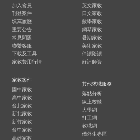
加入會員
英文家教
刊登案件
日文家教
填寫履歷
數學家教
重要公告
鋼琴家教
常見問題
暑期家教
聯繫客服
美術家教
下載及工具
伴讀陪讀
家教費用行情
好評師資
家教案件
其他求職服務
國中家教
落點分析
高中家教
線上校徵
台北家教
大學網
新北家教
打工網
新竹家教
教職網
台中家教
僑外生專區
高雄家教