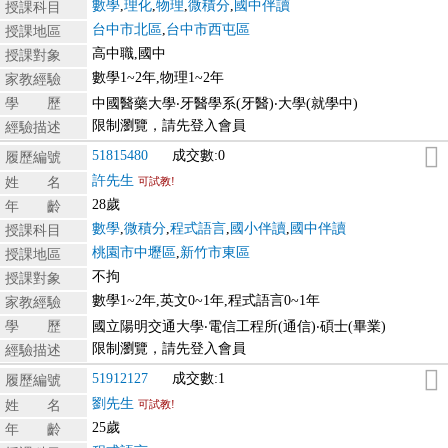
數學
,
理化
,
物理
,
微積分
,
國中伴讀
授課科目
台中市北區
,
台中市西屯區
授課地區
高中職,國中
授課對象
數學1~2年,物理1~2年
家教經驗
學 歷
中國醫藥大學‧牙醫學系(牙醫)‧大學(就學中)
限制瀏覽，請先登入會員
經驗描述
51815480
成交數:0
履歷編號
許先生
姓 名
可試教!
28歲
年 齡
數學
,
微積分
,
程式語言
,
國小伴讀
,
國中伴讀
授課科目
桃園市中壢區
,
新竹市東區
授課地區
不拘
授課對象
數學1~2年,英文0~1年,程式語言0~1年
家教經驗
學 歷
國立陽明交通大學‧電信工程所(通信)‧碩士(畢業)
限制瀏覽，請先登入會員
經驗描述
51912127
成交數:1
履歷編號
劉先生
姓 名
可試教!
25歲
年 齡