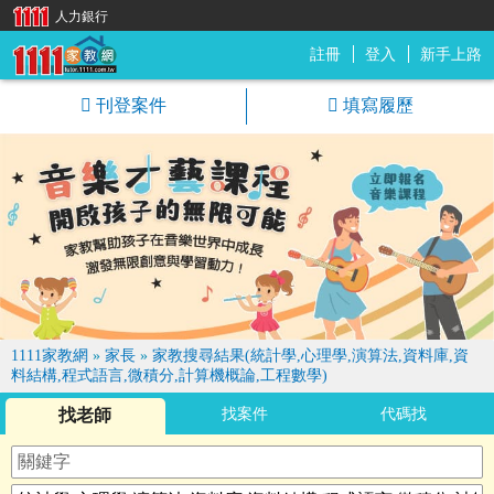
人力銀行
註冊
登入
新手上路
1111家教網
刊登案件
填寫履歷
1111家教網
»
家長
»
家教搜尋結果(統計學,心理學,演算法,資料庫,資
料結構,程式語言,微積分,計算機概論,工程數學)
找老師
找案件
代碼找