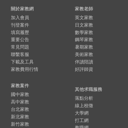
關於家教網
家教老師
加入會員
英文家教
刊登案件
日文家教
填寫履歷
數學家教
重要公告
鋼琴家教
常見問題
暑期家教
聯繫客服
美術家教
下載及工具
伴讀陪讀
家教費用行情
好評師資
家教案件
其他求職服務
國中家教
落點分析
高中家教
線上校徵
台北家教
大學網
新北家教
打工網
新竹家教
教職網