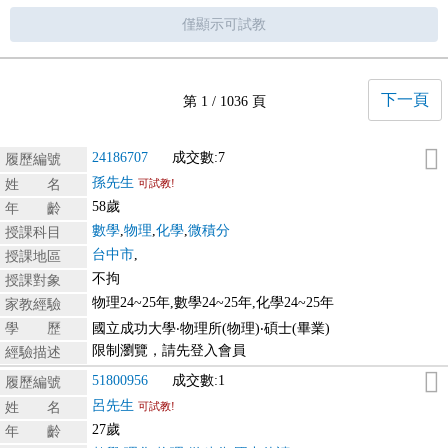
僅顯示可試教
下一頁
第 1 / 1036 頁
24186707
成交數:7
履歷編號
孫先生
姓 名
可試教!
58歲
年 齡
數學
,
物理
,
化學
,
微積分
授課科目
台中市
,
授課地區
不拘
授課對象
物理24~25年,數學24~25年,化學24~25年
家教經驗
學 歷
國立成功大學‧物理所(物理)‧碩士(畢業)
限制瀏覽，請先登入會員
經驗描述
51800956
成交數:1
履歷編號
呂先生
姓 名
可試教!
27歲
年 齡