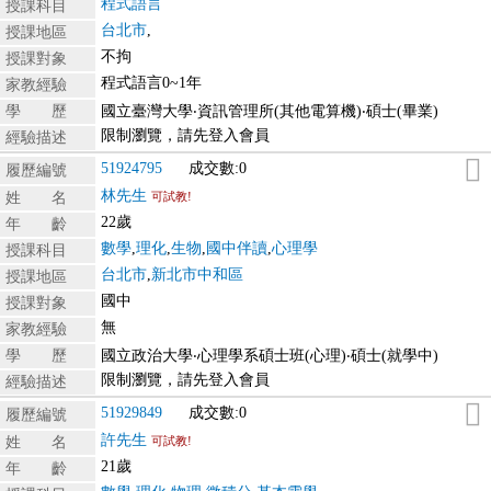
程式語言
授課科目
台北市
,
授課地區
不拘
授課對象
程式語言0~1年
家教經驗
學 歷
國立臺灣大學‧資訊管理所(其他電算機)‧碩士(畢業)
限制瀏覽，請先登入會員
經驗描述
51924795
成交數:0
履歷編號
林先生
姓 名
可試教!
22歲
年 齡
數學
,
理化
,
生物
,
國中伴讀
,
心理學
授課科目
台北市
,
新北市中和區
授課地區
國中
授課對象
無
家教經驗
學 歷
國立政治大學‧心理學系碩士班(心理)‧碩士(就學中)
限制瀏覽，請先登入會員
經驗描述
51929849
成交數:0
履歷編號
許先生
姓 名
可試教!
21歲
年 齡