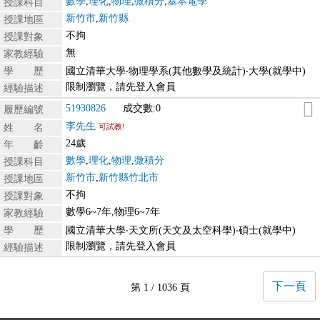
數學
,
理化
,
物理
,
微積分
,
基本電學
授課科目
新竹市
,
新竹縣
授課地區
不拘
授課對象
無
家教經驗
學 歷
國立清華大學‧物理學系(其他數學及統計)‧大學(就學中)
限制瀏覽，請先登入會員
經驗描述
51930826
成交數:0
履歷編號
李先生
姓 名
可試教!
24歲
年 齡
數學
,
理化
,
物理
,
微積分
授課科目
新竹市
,
新竹縣竹北市
授課地區
不拘
授課對象
數學6~7年,物理6~7年
家教經驗
學 歷
國立清華大學‧天文所(天文及太空科學)‧碩士(就學中)
限制瀏覽，請先登入會員
經驗描述
下一頁
第 1 / 1036 頁