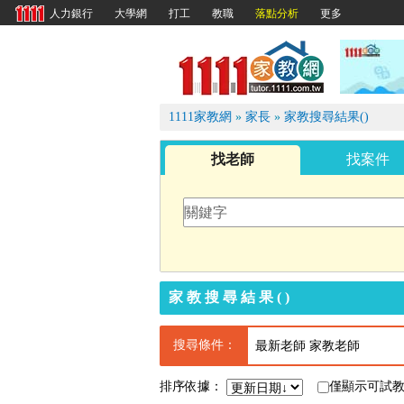
大學網
打工
教職
落點分析
更多
人力銀行
1111
1111家教網
»
家長
»
家教搜尋結果()
找老師
找案件
家教搜尋結果()
搜尋條件：
最新老師 家教老師
排序依據：
僅顯示可試