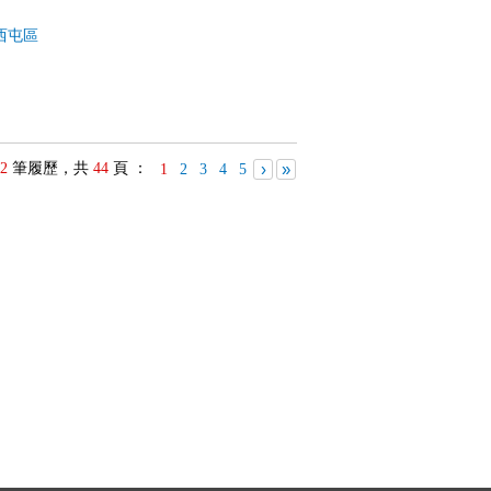
西屯區
2
筆履歷，共
44
頁 ：
›
»
1
2
3
4
5