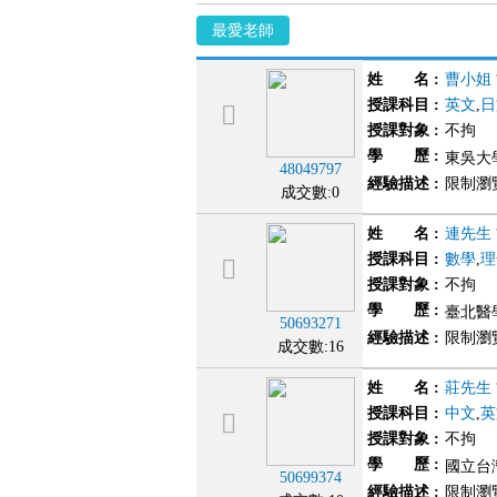
最愛老師
姓 名
:
曹小姐
授課科目
:
英文
,
日
授課對象
:
不拘
學 歷
:
東吳大學
48049797
經驗描述
:
限制瀏
成交數:0
姓 名
:
連先生
授課科目
:
數學
,
理
授課對象
:
不拘
學 歷
:
臺北醫學
50693271
經驗描述
:
限制瀏
成交數:16
姓 名
:
莊先生
授課科目
:
中文
,
英
授課對象
:
不拘
學 歷
:
國立台灣
50699374
經驗描述
:
限制瀏