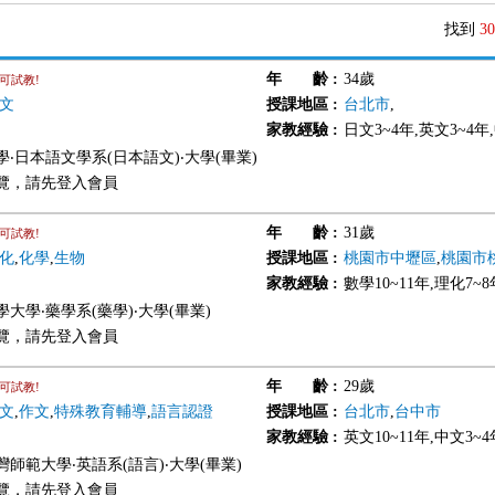
找到
30
年 齡
:
34歲
可試教!
文
授課地區
:
台北市
,
家教經驗
:
日文3~4年,英文3~4年
‧日本語文學系(日本語文)‧大學(畢業)
覽，請先登入會員
年 齡
:
31歲
可試教!
化
,
化學
,
生物
授課地區
:
桃園市中壢區
,
桃園市
家教經驗
:
數學10~11年,理化7~8
大學‧藥學系(藥學)‧大學(畢業)
覽，請先登入會員
年 齡
:
29歲
可試教!
文
,
作文
,
特殊教育輔導
,
語言認證
授課地區
:
台北市
,
台中市
家教經驗
:
英文10~11年,中文3~4
師範大學‧英語系(語言)‧大學(畢業)
覽，請先登入會員