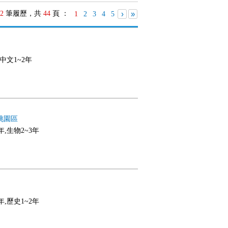
2
筆履歷，共
44
頁 ：
›
»
1
2
3
4
5
,中文1~2年
桃園區
年,生物2~3年
年,歷史1~2年