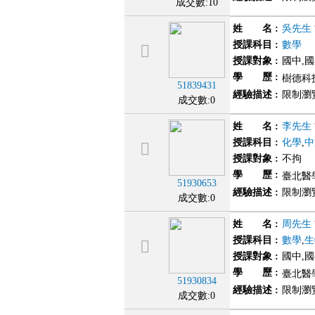
成交數:10
姓 名
:
吳先生
授課科目
:
數學
授課對象
:
國中,
學 歷
:
樹德科技
51839431
經驗描述
:
限制瀏
成交數:0
姓 名
:
李先生
授課科目
:
化學
,
中
授課對象
:
不拘
學 歷
:
臺北醫
51930653
經驗描述
:
限制瀏
成交數:0
姓 名
:
周先生
授課科目
:
數學
,
生
授課對象
:
國中,國
學 歷
:
臺北醫
51930834
經驗描述
:
限制瀏
成交數:0