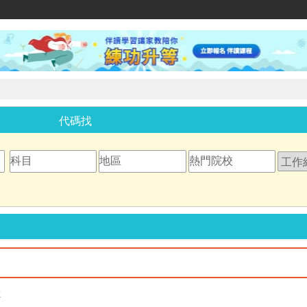
家教網
代碼找
教