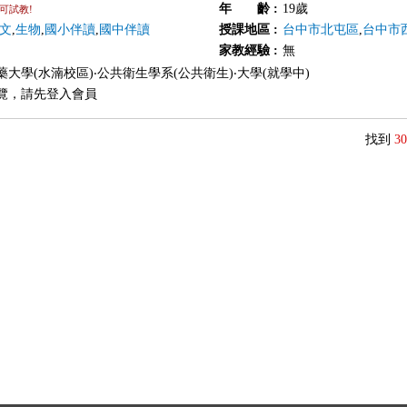
年 齡
:
19歲
可試教!
文
,
生物
,
國小伴讀
,
國中伴讀
授課地區
:
台中市北屯區
,
台中市
家教經驗
:
無
藥大學(水湳校區)‧公共衛生學系(公共衛生)‧大學(就學中)
覽，請先登入會員
找到
30