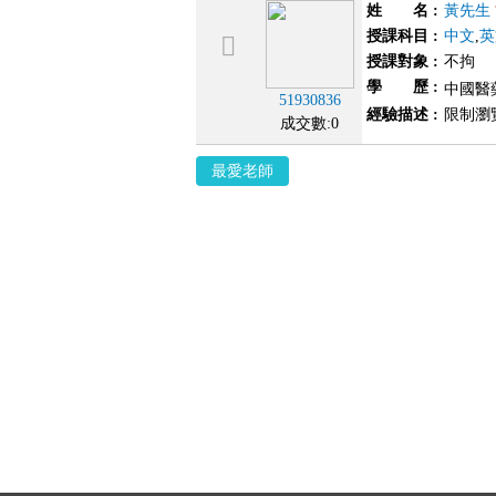
姓 名
:
黃先生
授課科目
:
中文
,
英
授課對象
:
不拘
學 歷
:
中國醫
51930836
經驗描述
:
限制瀏
成交數:0
最愛老師