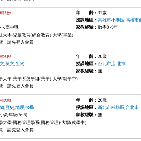
年 齡
:
31歲
可試教!
授課地區
:
高雄市小港區
,
高雄市
國小,高中職
家教經驗
:
數學8~9年
大學‧兒童教育(綜合教育)‧大學(畢業)
覽，請先登入會員
年 齡
:
20歲
可試教!
文
,
英文
,
生物
授課地區
:
台北市
,
新北市
家教經驗
:
無
學大學‧藥學系藥學組(藥學)‧大學(就學中)
覽，請先登入會員
年 齡
:
20歲
可試教!
物
,
歷史
,
地理
,
公民
授課地區
:
新北市板橋區
,
台北市
小高年級(5~6)
家教經驗
:
無
學大學‧醫務管理學系(醫務管理)‧大學(就學中)
覽，請先登入會員