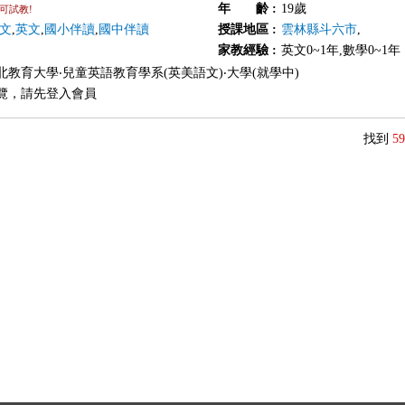
年 齡
:
19歲
可試教!
文
,
英文
,
國小伴讀
,
國中伴讀
授課地區
:
雲林縣斗六市
,
家教經驗
:
英文0~1年,數學0~1年
北教育大學‧兒童英語教育學系(英美語文)‧大學(就學中)
覽，請先登入會員
找到
59