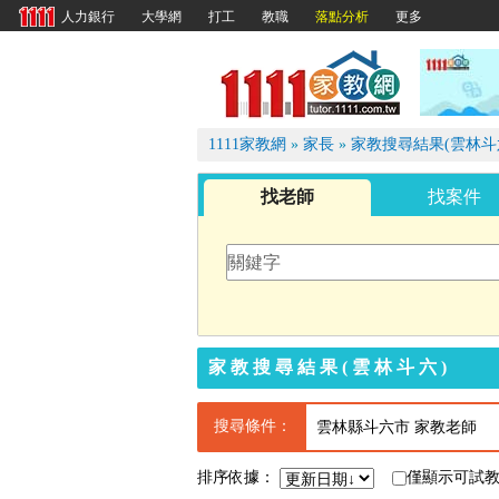
大學網
打工
教職
落點分析
更多
人力銀行
1111
1111家教網
»
家長
»
家教搜尋結果(雲林斗
找老師
找案件
家教搜尋結果(雲林斗六)
搜尋條件：
雲林縣斗六市 家教老師
排序依據：
僅顯示可試