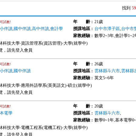
找到
59
年 齡
:
21歲
可試教!
小伴讀
,
國中伴讀
,
高中伴讀
,
會計學
授課地區
:
台中市潭子區
,
台中市
家教經驗
:
數學2~3年,會計學1~2
林科技大學‧資訊管理系(資訊管理)‧大學(就學中)
覽，請先登入會員
年 齡
:
26歲
可試教!
小伴讀
,
國中伴讀
授課地區
:
雲林縣斗六市
,
雲林縣
家教經驗
:
英文5~6年
林科技大學‧應用外語學系(英美語文)‧碩士(就學中)
覽，請先登入會員
年 齡
:
20歲
可試教!
本電學
授課地區
:
雲林縣斗六市
,
家教經驗
:
數學0~1年,基本電學0
林科技大學‧電機工程系(電機工程)‧大學(就學中)
覽，請先登入會員