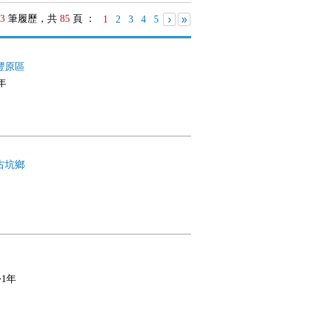
3
筆履歷，共
85
頁 ：
›
»
1
2
3
4
5
豐原區
年
古坑鄉
~1年