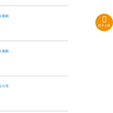
斗南鎮
新手上路
斗南鎮
斗六市