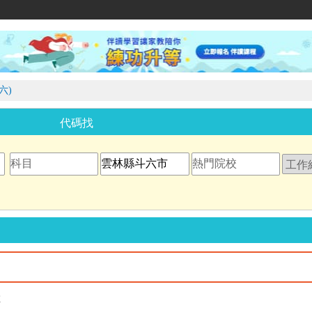
家教網
六)
代碼找
教