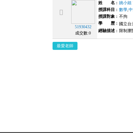
姓 名
:
姚小姐
授課科目
:
數學
,
中
授課對象
:
不拘
學 歷
:
國立台
51930432
經驗描述
:
限制瀏
成交數:0
最愛老師