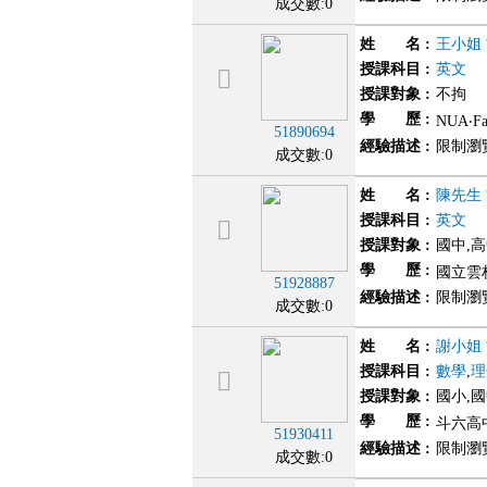
成交數:0
姓 名
:
王小姐
授課科目
:
英文
授課對象
:
不拘
學 歷
:
NUA‧F
51890694
經驗描述
:
限制瀏
成交數:0
姓 名
:
陳先生
授課科目
:
英文
授課對象
:
國中,
學 歷
:
國立雲
51928887
經驗描述
:
限制瀏
成交數:0
姓 名
:
謝小姐
授課科目
:
數學
,
理
授課對象
:
國小,
學 歷
:
斗六高中
51930411
經驗描述
:
限制瀏
成交數:0