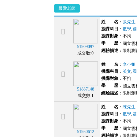
最愛老師
姓 名
:
張先生
授課科目
:
數學
,
國
授課對象
:
不拘
學 歷
:
國立雲
51909097
經驗描述
:
限制瀏
成交數:0
姓 名
:
李小姐
授課科目
:
英文
,
國
授課對象
:
不拘
學 歷
:
國立雲
51887148
經驗描述
:
限制瀏
成交數:1
姓 名
:
陳先生
授課科目
:
數學
,
基
授課對象
:
不拘
學 歷
:
國立雲
51930612
經驗描述
:
限制瀏