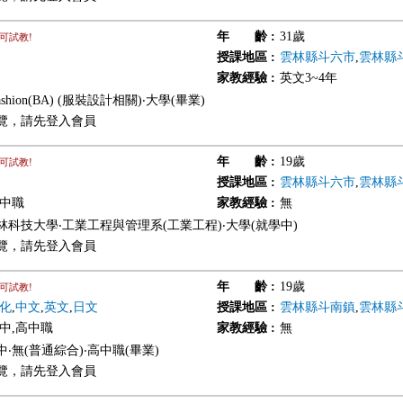
年 齡
:
31歲
可試教!
授課地區
:
雲林縣斗六市
,
雲林縣
家教經驗
:
英文3~4年
ashion(BA) (服裝設計相關)‧大學(畢業)
覽，請先登入會員
年 齡
:
19歲
可試教!
授課地區
:
雲林縣斗六市
,
雲林縣
高中職
家教經驗
:
無
林科技大學‧工業工程與管理系(工業工程)‧大學(就學中)
覽，請先登入會員
年 齡
:
19歲
可試教!
化
,
中文
,
英文
,
日文
授課地區
:
雲林縣斗南鎮
,
雲林縣
國中,高中職
家教經驗
:
無
‧無(普通綜合)‧高中職(畢業)
覽，請先登入會員