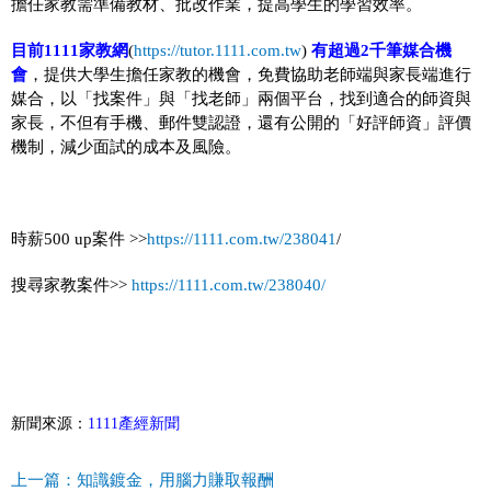
擔任家教需準備教材、批改作業，提高學生的學習效率。
目前1111家教網
(
https://tutor.1111.com.tw
)
有超過2千筆媒合機
會
，提供大學生擔任家教的機會，免費協助老師端與家長端進行
媒合，以「找案件」與「找老師」兩個平台，找到適合的師資與
家長，不但有手機、郵件雙認證，還有公開的「好評師資」評價
機制，減少面試的成本及風險。
時薪500 up案件 >>
https://1111.com.tw/238041
/
搜尋家教案件>>
https://1111.com.tw/238040/
新聞來源：
1111產經新聞
上一篇：知識鍍金，用腦力賺取報酬