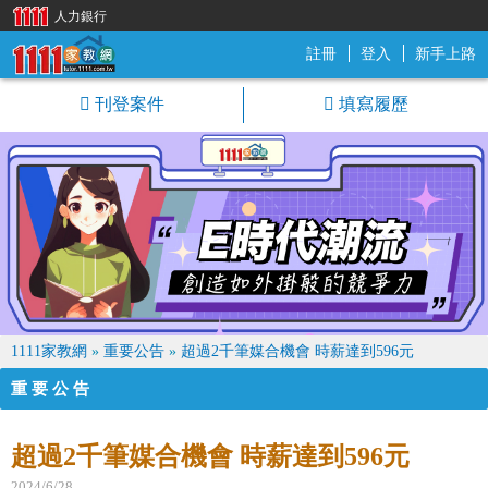
人力銀行
註冊
登入
新手上路
1111家教網
刊登案件
填寫履歷
1111家教網
»
重要公告
»
超過2千筆媒合機會 時薪達到596元
重要公告
超過2千筆媒合機會 時薪達到596元
2024/6/28