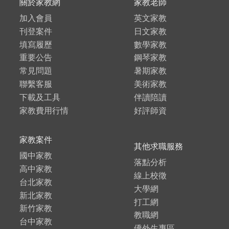
關於家教網
家教老師
加入會員
英文家教
刊登案件
日文家教
填寫履歷
數學家教
重要公告
鋼琴家教
常見問題
暑期家教
聯繫客服
美術家教
下載及工具
伴讀陪讀
家教費用行情
好評師資
家教案件
其他求職服務
國中家教
落點分析
高中家教
線上校徵
台北家教
大學網
新北家教
打工網
新竹家教
教職網
台中家教
僑外生專區