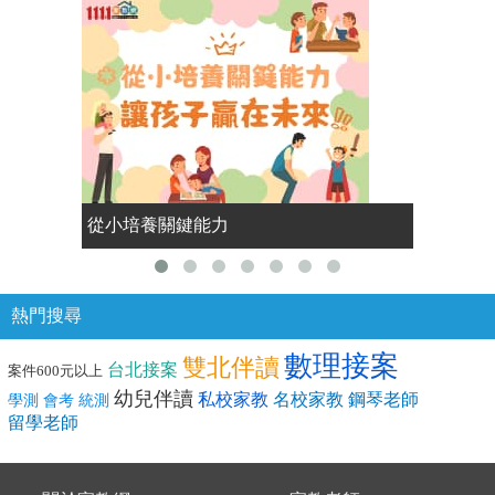
從小培養關鍵能力
GenZ 
熱門搜尋
數理接案
雙北伴讀
台北接案
案件600元以上
幼兒伴讀
私校家教
名校家教
鋼琴老師
學測 會考 統測
留學老師