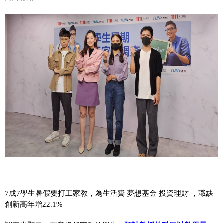
7成7學生暑假要打工家教，為生活費 夢想基金 投資理財 ，職缺
創新高年增22.1%