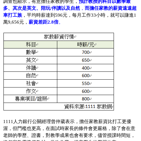
調查也顯示，有意擔任家教的學生，
預計教授的科目以數學最
多、其次是英文、陪玩/伴讀以及自然
，
而擔任家教的薪資遠遠超
車打工族
，平均時薪達到596元，每月工作33小時，就可以賺進1
萬9,656元，
薪資差距2.8倍
。
1111人力銀行公關經理曾仲葳表示，擔任家教薪資比打工更優
渥，但門檻也更高，在面試時家長的條件會更嚴格，除了會在意
老師的學歷、證書，對教學成果也會有要求，儘管授課時間短，