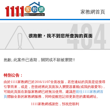
家教網首頁
找老師
找案件
抱歉, 此案件已過期，關閉或不願被瀏覽!!
特別公告：
由於1111家教網已於2016/11/07全面改版，若您連結的頁面是從搜尋
引擎而來，或是，您曾經將此頁面加入瀏覽器書籤(或我的最愛等)，
可能此頁面在新版家教網已經無法使用。建議您
前往1111家教網首
頁
體驗全新的家教網服務，同時提醒您記得更新您的書籤網址。
1111家教網感謝您，預祝您順利