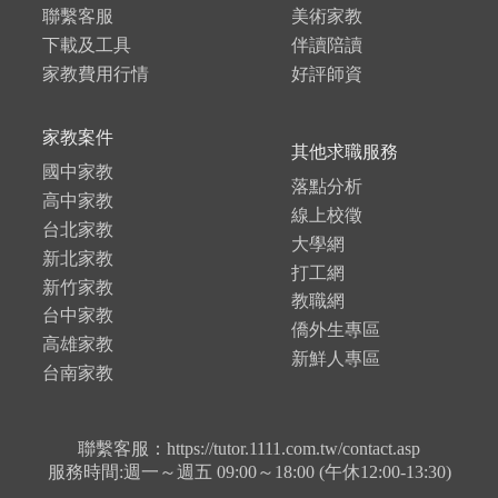
聯繫客服
美術家教
下載及工具
伴讀陪讀
家教費用行情
好評師資
家教案件
其他求職服務
國中家教
落點分析
高中家教
線上校徵
台北家教
大學網
新北家教
打工網
新竹家教
教職網
台中家教
僑外生專區
高雄家教
新鮮人專區
台南家教
聯繫客服：https://tutor.1111.com.tw/contact.asp
服務時間:週一～週五 09:00～18:00 (午休12:00-13:30)