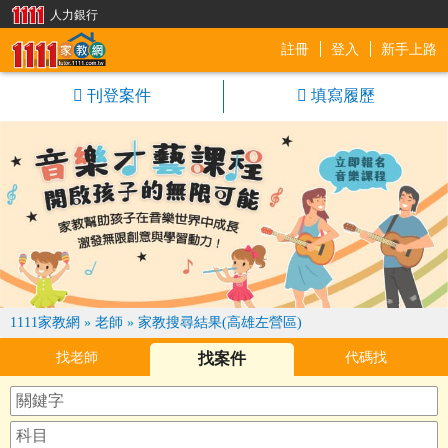
人力銀行
註冊
登入
新手上路
1111家教網
刊登案件
填寫履歷
1111家教網
»
老師
»
家教搜尋結果(高雄左營區)
找老師
找案件
代碼找