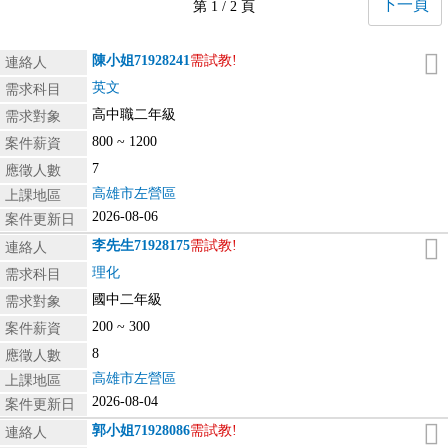
下一頁
第 1 / 2 頁
陳小姐
71928241
需試教!
連絡人
英文
需求科目
高中職二年級
需求對象
800 ~ 1200
案件薪資
7
應徵人數
高雄市左營區
上課地區
2026-08-06
案件更新日
李先生
71928175
需試教!
連絡人
理化
需求科目
國中二年級
需求對象
200 ~ 300
案件薪資
8
應徵人數
高雄市左營區
上課地區
2026-08-04
案件更新日
郭小姐
71928086
需試教!
連絡人