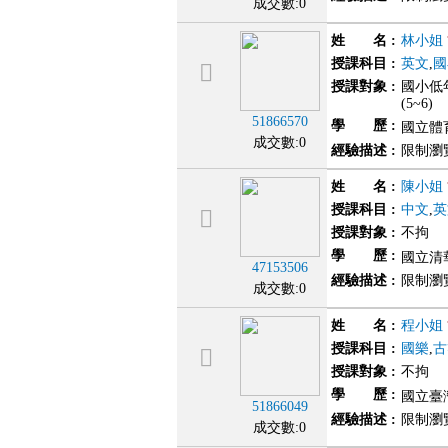
成交數:0
姓 名
:
林小姐
授課科目
:
英文
,
國
授課對象
:
國小低年
(5~6)
51866570
學 歷
:
國立體育
成交數:0
經驗描述
:
限制瀏
姓 名
:
陳小姐
授課科目
:
中文
,
英
授課對象
:
不拘
學 歷
:
國立清
47153506
經驗描述
:
限制瀏
成交數:0
姓 名
:
程小姐
授課科目
:
國樂
,
古
授課對象
:
不拘
學 歷
:
國立臺灣
51866049
經驗描述
:
限制瀏
成交數:0