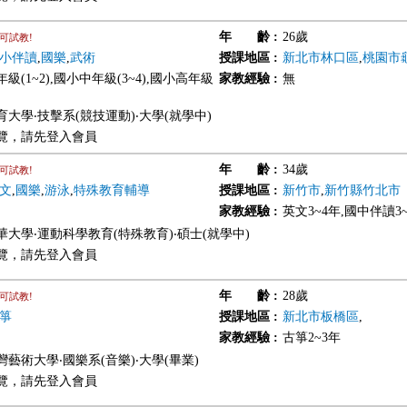
年 齡
:
26歲
可試教!
小伴讀
,
國樂
,
武術
授課地區
:
新北市林口區
,
桃園市
級(1~2),國小中年級(3~4),國小高年級
家教經驗
:
無
大學‧技擊系(競技運動)‧大學(就學中)
覽，請先登入會員
年 齡
:
34歲
可試教!
文
,
國樂
,
游泳
,
特殊教育輔導
授課地區
:
新竹市
,
新竹縣竹北市
家教經驗
:
英文3~4年,國中伴讀3
華大學‧運動科學教育(特殊教育)‧碩士(就學中)
覽，請先登入會員
年 齡
:
28歲
可試教!
箏
授課地區
:
新北市板橋區
,
家教經驗
:
古箏2~3年
藝術大學‧國樂系(音樂)‧大學(畢業)
覽，請先登入會員