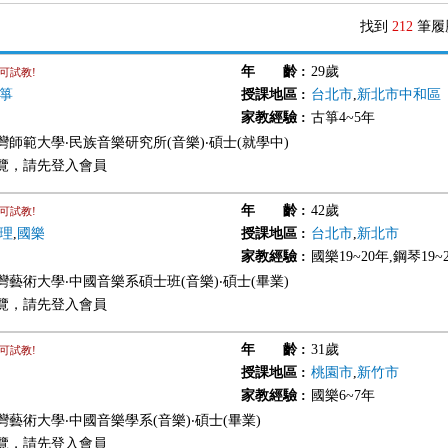
找到
212
筆履
年 齡
:
29歲
可試教!
箏
授課地區
:
台北市
,
新北市中和區
家教經驗
:
古箏4~5年
灣師範大學‧民族音樂研究所(音樂)‧碩士(就學中)
覽，請先登入會員
年 齡
:
42歲
可試教!
理
,
國樂
授課地區
:
台北市
,
新北市
家教經驗
:
國樂19~20年,鋼琴19~
灣藝術大學‧中國音樂系碩士班(音樂)‧碩士(畢業)
覽，請先登入會員
年 齡
:
31歲
可試教!
授課地區
:
桃園市
,
新竹市
家教經驗
:
國樂6~7年
灣藝術大學‧中國音樂學系(音樂)‧碩士(畢業)
覽，請先登入會員