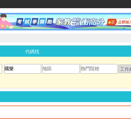
家教網
代碼找
教