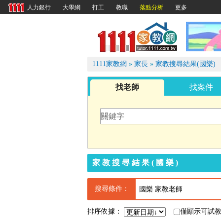
大學網
打工
教職
落點分析
更多
人力銀行
1111
1111家教網
»
家長
»
家教搜尋結果(國樂)
找老師
找案件
家教搜尋結果(國樂)
搜尋條件：
國樂 家教老師
排序依據：
僅顯示可試