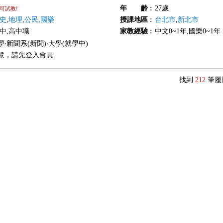
年 齡
:
27歲
可試教!
史
,
地理
,
公民
,
國樂
授課地區
:
台北市
,
新北市
國中,高中職
家教經驗
:
中文0~1年,國樂0~1年
‧新聞系(新聞)‧大學(就學中)
覽，請先登入會員
找到
212
筆履