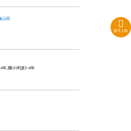
龜山區
新手上路
~4年,國小伴讀3~4年