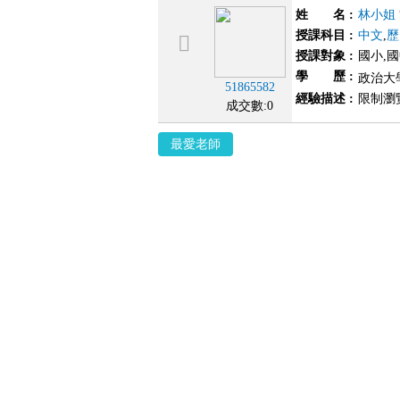
姓 名
:
林小姐
授課科目
:
中文
,
歷
授課對象
:
國小,
學 歷
:
政治大學
51865582
經驗描述
:
限制瀏
成交數:0
最愛老師