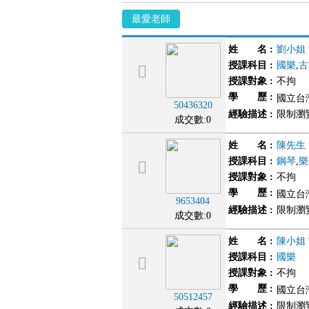
最愛老師
姓 名
:
劉小姐
授課科目
:
國樂
,
古
授課對象
:
不拘
學 歷
:
國立台
50436320
經驗描述
:
限制瀏
成交數:0
姓 名
:
陳先生
授課科目
:
鋼琴
,
樂
授課對象
:
不拘
學 歷
:
國立台
9653404
經驗描述
:
限制瀏
成交數:0
姓 名
:
陳小姐
授課科目
:
國樂
授課對象
:
不拘
學 歷
:
國立台
50512457
經驗描述
:
限制瀏