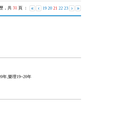
歷，共
31
頁 ：
«
‹
›
»
19
20
21
22
23
20年,樂理19~20年