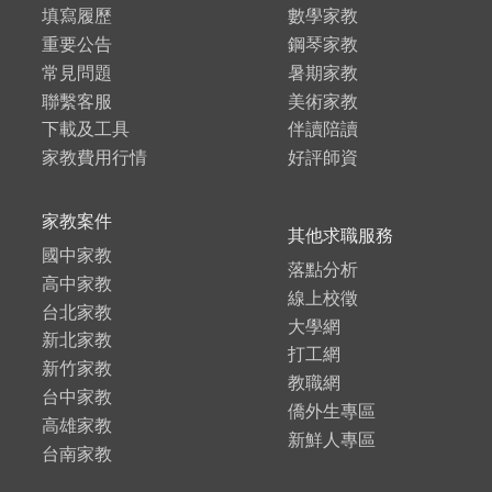
填寫履歷
數學家教
重要公告
鋼琴家教
常見問題
暑期家教
聯繫客服
美術家教
下載及工具
伴讀陪讀
家教費用行情
好評師資
家教案件
其他求職服務
國中家教
落點分析
高中家教
線上校徵
台北家教
大學網
新北家教
打工網
新竹家教
教職網
台中家教
僑外生專區
高雄家教
新鮮人專區
台南家教