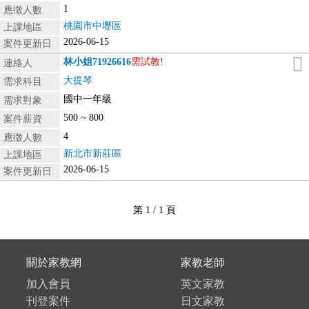
1
應徵人數
桃園市中壢區
上課地區
2026-06-15
案件更新日
林小姐
71926616
需試教!
連絡人
大提琴
需求科目
國中一年級
需求對象
500 ~ 800
案件薪資
4
應徵人數
新北市新莊區
上課地區
2026-06-15
案件更新日
第 1 / 1 頁
關於家教網
家教老師
加入會員
英文家教
刊登案件
日文家教