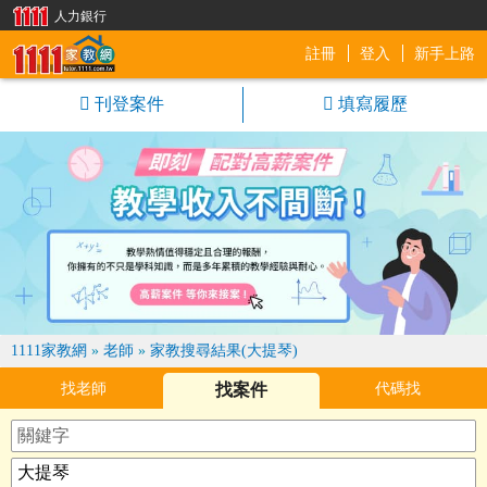
人力銀行
註冊
登入
新手上路
1111家教網
刊登案件
填寫履歷
1111家教網
»
老師
»
家教搜尋結果(大提琴)
找老師
找案件
代碼找