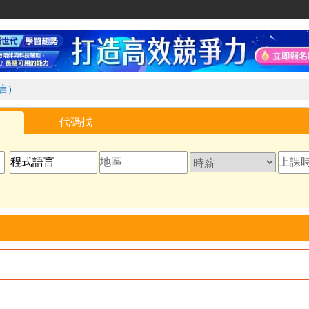
家教網
言)
代碼找