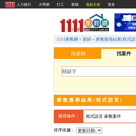
大學網
打工
教職
落點分析
更多
人力銀行
1111
1111家教網
»
老師
»
家教搜尋結果(程式語
找老師
找案件
家教搜尋結果(程式語言)
搜尋條件：
程式語言 家教案件
排序依據：