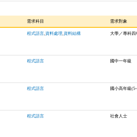
需求科目
需求對象
程式語言
,
資料處理
,
資料結構
大學／專科四
程式語言
國中一年級
程式語言
國小高年級(5~
程式語言
社會人士