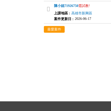
陳小姐
71926750
需試教!
上課地區
:
高雄市新興區
2026-06-17
案件更新日
:
最愛案件