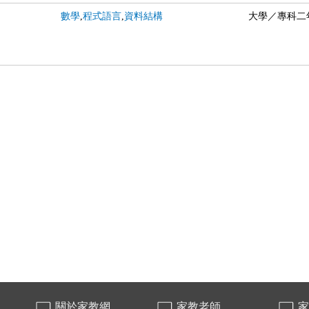
數學
,
程式語言
,
資料結構
大學／專科二
關於家教網
家教老師
家