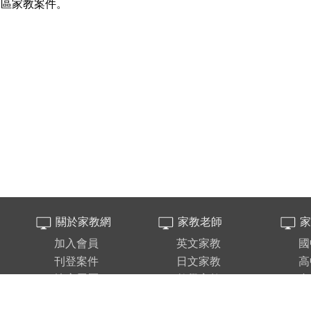
子區家教案件。
關於家教網
家教老師
家
加入會員
英文家教
國
刊登案件
日文家教
高
填寫履歷
數學家教
台
重要公告
鋼琴家教
新