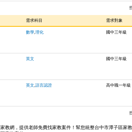
需求科目
需求對象
數學
,
理化
國中三年級
英文
國中三年級
英文
,
語言認證
高中職一年級
11家教網，提供老師免費找家教案件！幫您統整台中市潭子區家