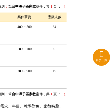
找到
3
筆
台中潭子區家教
案件，共
1
頁 ：
1
案件薪資
應徵人數
400 ~ 500
34
500 ~ 700
0
新手上路
700 ~ 900
19
找到
3
筆
台中潭子區家教
案件，共
1
頁 ：
1
教需求、科目、教學對象、家教時薪、