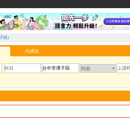
家教網
子區)
代碼找