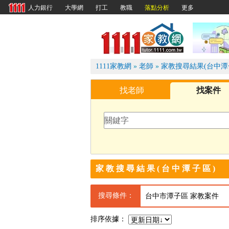
大學網
打工
教職
落點分析
更多
人力銀行
1111
1111家教網
»
老師
»
家教搜尋結果(台中潭
找老師
找案件
家教搜尋結果(台中潭子區)
搜尋條件：
台中市潭子區 家教案件
排序依據：