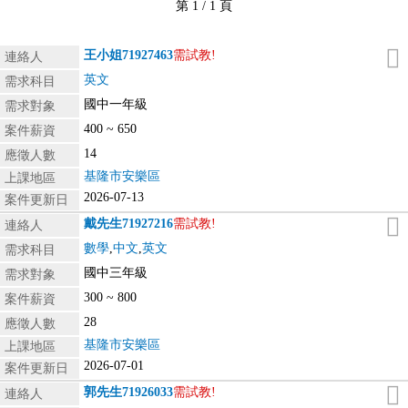
第 1 / 1 頁
王小姐
71927463
需試教!
連絡人
英文
需求科目
國中一年級
需求對象
400 ~ 650
案件薪資
14
應徵人數
基隆市安樂區
上課地區
2026-07-13
案件更新日
戴先生
71927216
需試教!
連絡人
數學
,
中文
,
英文
需求科目
國中三年級
需求對象
300 ~ 800
案件薪資
28
應徵人數
基隆市安樂區
上課地區
2026-07-01
案件更新日
郭先生
71926033
需試教!
連絡人