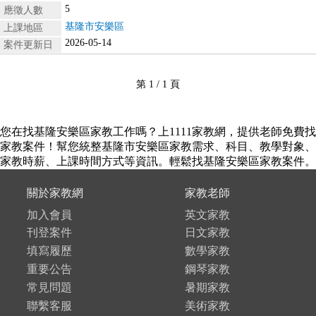
5
應徵人數
基隆市安樂區
上課地區
2026-05-14
案件更新日
第 1 / 1 頁
您在找基隆安樂區家教工作嗎？上1111家教網，提供老師免費找
家教案件！幫您統整基隆市安樂區家教需求、科目、教學對象、
家教時薪、上課時間方式等資訊。輕鬆找基隆安樂區家教案件。
關於家教網
家教老師
加入會員
英文家教
刊登案件
日文家教
填寫履歷
數學家教
重要公告
鋼琴家教
常見問題
暑期家教
聯繫客服
美術家教