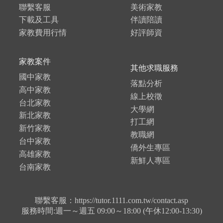
聯繫客服
美術家教
下載及工具
伴讀陪讀
家教費用行情
好評師資
家教案件
其他求職服務
國中家教
落點分析
高中家教
線上校徵
台北家教
大學網
新北家教
打工網
新竹家教
教職網
台中家教
僑外生專區
高雄家教
新鮮人專區
台南家教
聯繫客服：https://tutor.1111.com.tw/contact.asp
服務時間:週一～週五 09:00～18:00 (午休12:00-13:30)