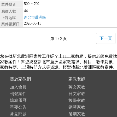
500 ~ 700
案件薪資
44
應徵人數
新北市蘆洲區
上課地區
2026-06-15
案件更新日
下一頁
第 1 / 2 頁
您在找新北蘆洲區家教工作嗎？上1111家教網，提供老師免費找
家教案件！幫您統整新北市蘆洲區家教需求、科目、教學對象、
家教時薪、上課時間方式等資訊。輕鬆找新北蘆洲區家教案件。
關於家教網
家教老師
加入會員
英文家教
刊登案件
日文家教
填寫履歷
數學家教
重要公告
鋼琴家教
常見問題
暑期家教