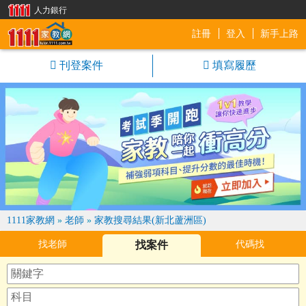
人力銀行
註冊
登入
新手上路
1111家教網
刊登案件
填寫履歷
1111家教網
»
老師
»
家教搜尋結果(新北蘆洲區)
找老師
找案件
代碼找