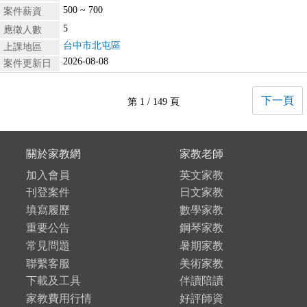
500 ~ 700
案件薪資
5
應徵人數
台中市北屯區
上課地區
2026-08-08
案件更新日
下一頁
第 1 / 149 頁
關於家教網
家教老師
加入會員
英文家教
刊登案件
日文家教
填寫履歷
數學家教
重要公告
鋼琴家教
常見問題
暑期家教
聯繫客服
美術家教
下載及工具
伴讀陪讀
家教費用行情
好評師資