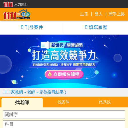
人力銀行
註冊
登入
新手上路
1111家教網
刊登案件
填寫履歷
1111家教網
»
老師
»
家教搜尋結果()
找老師
找案件
代碼找