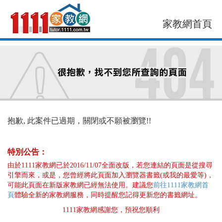
家教網首頁
找老師
找案件
抱歉, 此案件已過期，關閉或不願被瀏覽!!
特別公告：
由於1111家教網已於2016/11/07全面改版，若您連結的頁面是從搜尋
引擎而來，或是，您曾經將此頁面加入瀏覽器書籤(或我的最愛等)，
可能此頁面在新版家教網已經無法使用。建議您
前往1111家教網首
頁
體驗全新的家教網服務，同時提醒您記得更新您的書籤網址。
1111家教網感謝您，預祝您順利